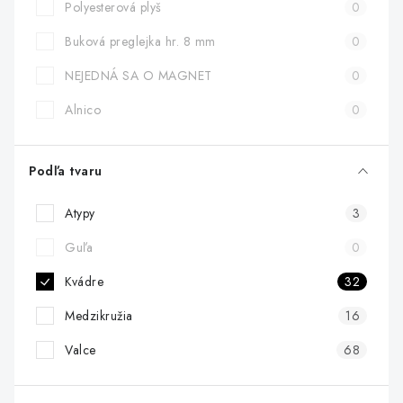
Polyesterová plyš
0
Buková preglejka hr. 8 mm
0
NEJEDNÁ SA O MAGNET
0
Alnico
0
Podľa tvaru
Atypy
3
Guľa
0
Kvádre
32
Medzikružia
16
Valce
68