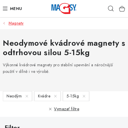
Prejsť
Hľad
na
obsah
Magnety
HLAVNÉ KATEGÓRIE
MAGNETICKÉ POMÔCKY
Neodymové kvádrové magnety s
odtrhovou silou 5-15kg
PRIEMYSELNÉ MAGNETY
Výkonné kvádrové magnety pro stabilní upevnění a náročnější
OSTATNÉ MAGNETY
použití v dílně i ve výrobě.
NEREZOVÉ MATERIÁLY
V
Neodým
Kvádre
5-15kg
O nás
Obchodné podmienky
Ochrana osobných údajov
ý
p
Kontakt
Vymazať filtre
i
s