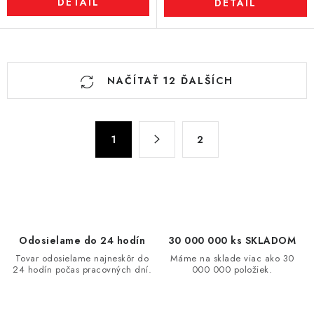
DETAIL
DETAIL
O
NAČÍTAŤ 12 ĎALŠÍCH
v
l
á
S
d
1
2
t
a
r
c
á
n
i
k
e
o
p
Odosielame do 24 hodín
30 000 000 ks SKLADOM
v
r
Tovar odosielame najneskôr do
Máme na sklade viac ako 30
a
v
24 hodín počas pracovných dní.
000 000 položiek.
n
k
i
y
e