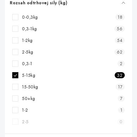
Rozsah odtrhovej sily (kg)
0-0,3kg
18
0,3-1kg
56
1-2kg
54
2-5kg
62
0,3-1
2
5-15kg
32
15-50kg
17
50+kg
7
1-2
1
2-5
0