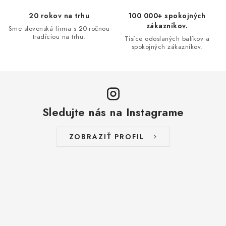
v
20 rokov na trhu
100 000+ spokojných
ý
zákazníkov.
Sme slovenská firma s 20-ročnou
p
tradíciou na trhu.
Tisíce odoslaných balíkov a
i
spokojných zákazníkov.
s
u
Sledujte nás na Instagrame
ZOBRAZIŤ PROFIL