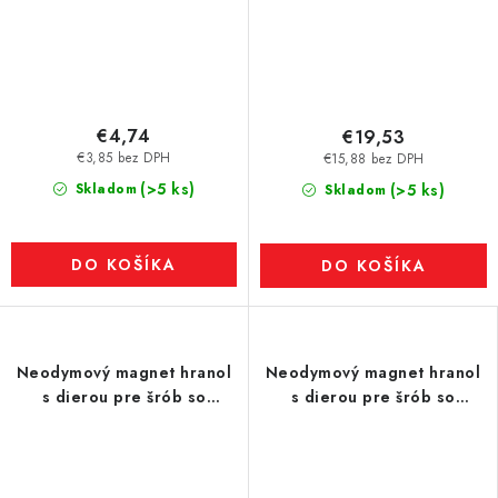
€4,74
€19,53
€3,85 bez DPH
€15,88 bez DPH
(>5 ks)
Skladom
(>5 ks)
Skladom
DO KOŠÍKA
DO KOŠÍKA
Neodymový magnet hranol
Neodymový magnet hranol
s dierou pre šrób so
s dierou pre šrób so
zápustnou hlavou 40 x 20 x
zápustnou hlavou 60 x 20 x
4 N 80 °C, VMM4-N35
4 N 80 °C, VMM4-N35