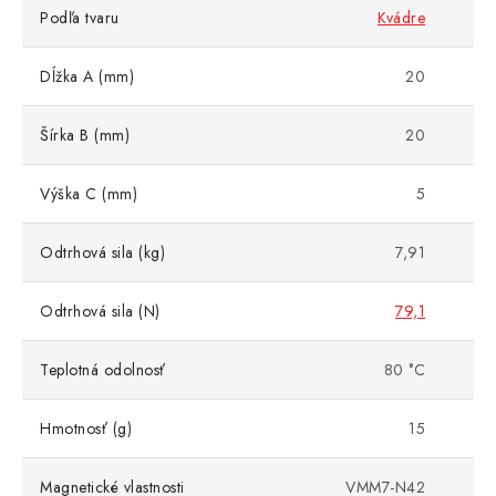
Podľa tvaru
Kvádre
Dĺžka A (mm)
20
Šírka B (mm)
20
Výška C (mm)
5
Odtrhová sila (kg)
7,91
Odtrhová sila (N)
79,1
Teplotná odolnosť
80 °C
Hmotnosť (g)
15
Magnetické vlastnosti
VMM7-N42