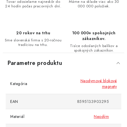
Tovar odosielame najneskôr do
Máme na sklade viac ako 30
24 hodín počas pracovných dní.
000 000 položiek.
20 rokov na trhu
100 000+ spokojných
zákazníkov.
Sme slovenská firma s 20-ročnou
tradíciou na trhu.
Tisíce odoslaných balíkov a
spokojných zákazníkov.
Parametre produktu
Neodymové blokové
Kategória
magnety
EAN
8595133903295
Materiál
Neodým