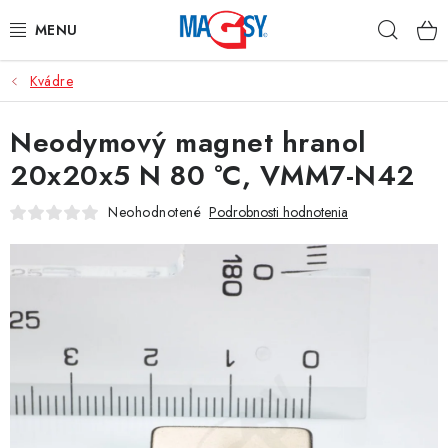
Prejsť
Hľad
na
obsah
Kvádre
HLAVNÉ KATEGÓRIE
Neodymový magnet hranol
MAGNETICKÉ POMÔCKY
20x20x5 N 80 °C, VMM7-N42
PRIEMYSELNÉ MAGNETY
Neohodnotené
Podrobnosti hodnotenia
OSTATNÉ MAGNETY
NEREZOVÉ MATERIÁLY
O nás
Obchodné podmienky
Ochrana osobných údajov
Kontakt
Odstúpenie od zmluvy