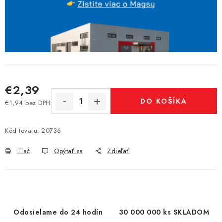
€2,39
DO KOŠÍKA
€1,94 bez DPH
Jednotková cena:
Kód tovaru:
20736
Tlač
Opýtať sa
Zdieľať
Odosielame do 24 hodín
30 000 000 ks SKLADOM