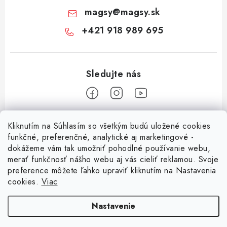
magsy
@
magsy.sk
+421 918 989 695
Z
Kliknutím na Súhlasím so všetkým budú uložené cookies
á
funkčné, preferenčné, analytické aj marketingové -
Informácie pre vás
p
dokážeme vám tak umožniť pohodlné používanie webu,
merať funkčnosť nášho webu aj vás cieliť reklamou. Svoje
ä
O nás
preference môžete ľahko upraviť kliknutím na Nastavenia
t
cookies.
Viac
Facebook
Obchodné podmienky
i
e
Ochrana osobných údajov
Nastavenie
Kontakt