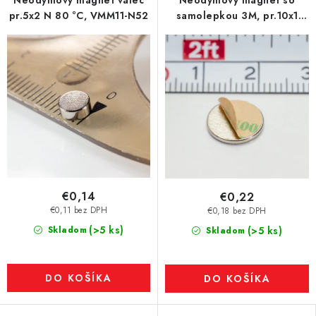
Neodymový magnet valec
Neodymový magnet so
pr.5x2 N 80 °C, VMM11-N52
samolepkou 3M, pr.10x1
mm, hrúbka samolepky
0,06 mm
€0,14
€0,22
€0,11 bez DPH
€0,18 bez DPH
(>5 ks)
Skladom
(>5 ks)
Skladom
DO KOŠÍKA
DO KOŠÍKA