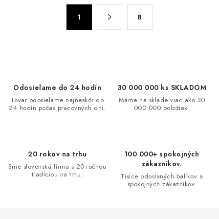
á
S
d
1
8
t
a
r
c
á
n
i
k
e
o
p
Odosielame do 24 hodín
30 000 000 ks SKLADOM
v
r
Tovar odosielame najneskôr do
Máme na sklade viac ako 30
a
v
24 hodín počas pracovných dní.
000 000 položiek.
n
k
i
y
e
v
20 rokov na trhu
100 000+ spokojných
ý
zákazníkov.
Sme slovenská firma s 20-ročnou
p
tradíciou na trhu.
Tisíce odoslaných balíkov a
i
spokojných zákazníkov.
s
u