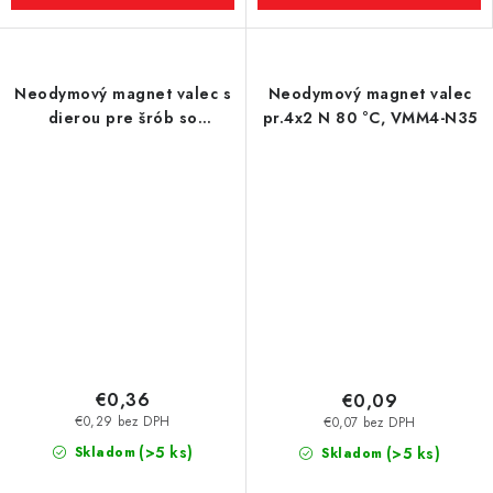
Neodymový magnet valec s
Neodymový magnet valec
dierou pre šrób so
pr.4x2 N 80 °C, VMM4-N35
zápustnou hlavou pr.8 x
6/3,4 x 3-M3-N-80 °C,
VMM4-N35
€0,36
€0,09
€0,29 bez DPH
€0,07 bez DPH
(>5 ks)
Skladom
(>5 ks)
Skladom