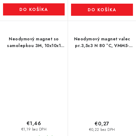
DO KOŠÍKA
DO KOŠÍKA
Neodymový magnet so
Neodymový magnet valec
samolepkou 3M, 10x10x1
pr.3,5x3 N 80 °C, VMM5-
mm, hrúbka samolepky
N38
0,06 mm
€1,46
€0,27
€1,19 bez DPH
€0,22 bez DPH