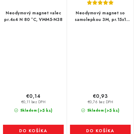
Neodymový magnet valec
Neodymový magnet so
pr.4x4 N 80 °C, VMM5-N38
samolepkou 3M, pr.15x1
mm, hrúbka samolepky
0,06 mm
€0,14
€0,93
€0,11 bez DPH
€0,76 bez DPH
(>5 ks)
(>5 ks)
Skladom
Skladom
DO KOŠÍKA
DO KOŠÍKA