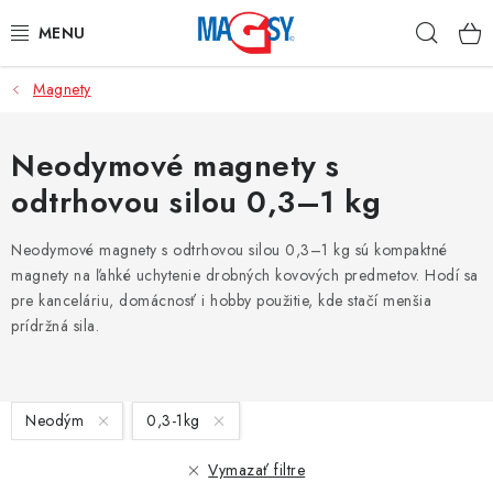
Prejsť
Hľad
na
obsah
Magnety
HLAVNÉ KATEGÓRIE
MAGNETICKÉ POMÔCKY
Neodymové magnety s
odtrhovou silou 0,3–1 kg
PRIEMYSELNÉ MAGNETY
Neodymové magnety s odtrhovou silou 0,3–1 kg sú kompaktné
OSTATNÉ MAGNETY
magnety na ľahké uchytenie drobných kovových predmetov. Hodí sa
pre kanceláriu, domácnosť i hobby použitie, kde stačí menšia
NEREZOVÉ MATERIÁLY
prídržná sila.
O nás
Obchodné podmienky
Ochrana osobných údajov
V
Kontakt
Odstúpenie od zmluvy
Neodým
0,3-1kg
ý
p
Vymazať filtre