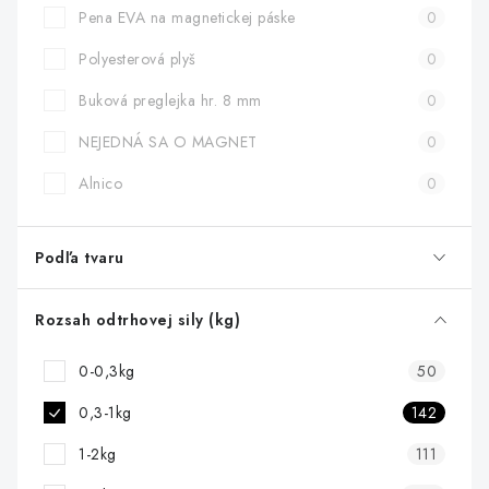
Pena EVA na magnetickej páske
0
Polyesterová plyš
0
Buková preglejka hr. 8 mm
0
NEJEDNÁ SA O MAGNET
0
Alnico
0
Podľa tvaru
Rozsah odtrhovej sily (kg)
0-0,3kg
50
0,3-1kg
142
1-2kg
111