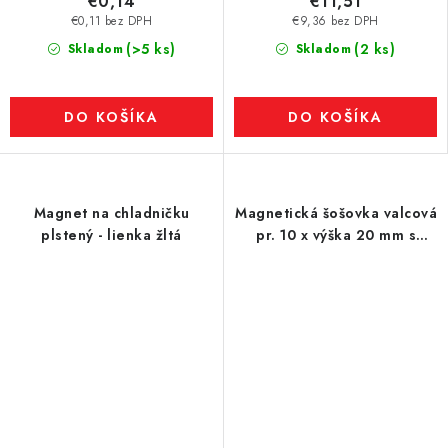
€0,14
€11,51
€0,11 bez DPH
€9,36 bez DPH
(>5 ks)
(2 ks)
Skladom
Skladom
DO KOŠÍKA
DO KOŠÍKA
Magnet na chladničku
Magnetická šošovka valcová
plstený - lienka žltá
pr. 10 x výška 20 mm s
vonkajším závitom M4.
dĺžka závitu 8 mm