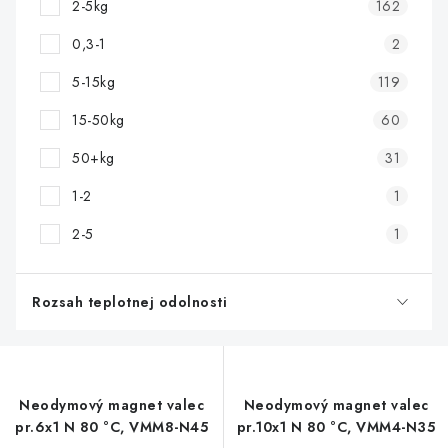
2-5kg
162
0,3-1
2
5-15kg
119
15-50kg
60
50+kg
31
1-2
1
2-5
1
Rozsah teplotnej odolnosti
Neodymový magnet valec
Neodymový magnet valec
pr.6x1 N 80 °C, VMM8-N45
pr.10x1 N 80 °C, VMM4-N35