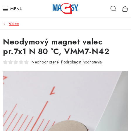
Prejsť
Hľad
na
obsah
Valce
HLAVNÉ KATEGÓRIE
Neodymový magnet valec
MAGNETICKÉ POMÔCKY
pr.7x1 N 80 °C, VMM7-N42
PRIEMYSELNÉ MAGNETY
Neohodnotené
Podrobnosti hodnotenia
OSTATNÉ MAGNETY
NEREZOVÉ MATERIÁLY
O nás
Obchodné podmienky
Ochrana osobných údajov
Kontakt
Odstúpenie od zmluvy