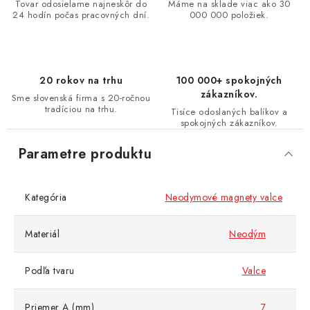
Tovar odosielame najneskôr do
Máme na sklade viac ako 30
24 hodín počas pracovných dní.
000 000 položiek.
20 rokov na trhu
100 000+ spokojných
zákazníkov.
Sme slovenská firma s 20-ročnou
tradíciou na trhu.
Tisíce odoslaných balíkov a
spokojných zákazníkov.
Parametre produktu
Kategória
Neodymové magnety valce
Materiál
Neodým
Podľa tvaru
Valce
Priemer A (mm)
7