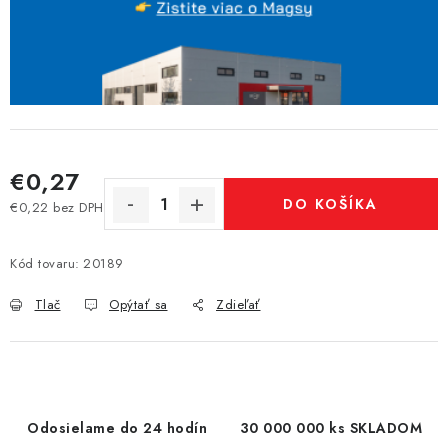
€0,27
DO KOŠÍKA
€0,22 bez DPH
Jednotková cena:
Kód tovaru:
20189
Tlač
Opýtať sa
Zdieľať
Odosielame do 24 hodín
30 000 000 ks SKLADOM