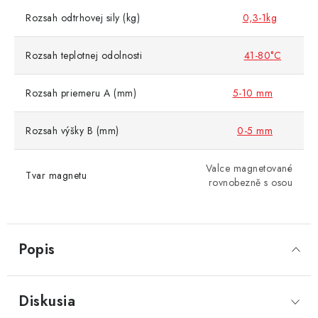
Rozsah odtrhovej sily (kg)
0,3-1kg
Rozsah teplotnej odolnosti
41-80°C
Rozsah priemeru A (mm)
5-10 mm
Rozsah výšky B (mm)
0-5 mm
Valce magnetované
Tvar magnetu
rovnobezně s osou
Popis
Diskusia