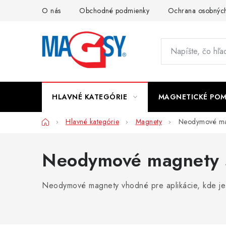
Prejsť
O nás
Obchodné podmienky
Ochrana osobných
na
obsah
HLAVNÉ KATEGÓRIE
MAGNETICKÉ PO
Domov
Hlavné kategórie
Magnety
Neodymové mag
Neodymové magnety s
Neodymové magnety vhodné pre aplikácie, kde je po