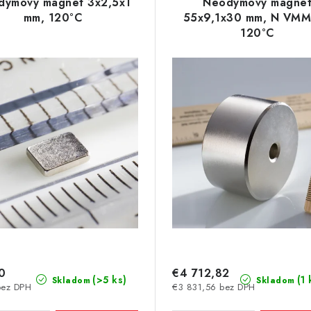
dymový magnet 3x2,5x1
Neodymový magne
mm, 120°C
55x9,1x30 mm, N VM
120°C
0
€4 712,82
(>5 ks)
(1 
Skladom
Skladom
bez DPH
€3 831,56 bez DPH