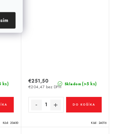
asím
€251,50
5 ks)
(>5 ks)
Skladom
€204,47 bez DPH
ÍKA
DO KOŠÍKA
Kód:
20400
Kód:
24016