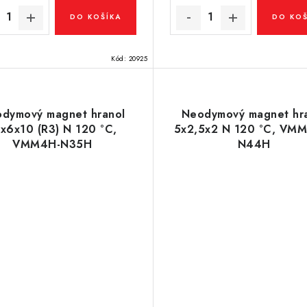
DO KOŠÍKA
DO KOŠ
Kód:
20925
dymový magnet hranol
Neodymový magnet hr
x6x10 (R3) N 120 °C,
5x2,5x2 N 120 °C, VM
VMM4H-N35H
N44H