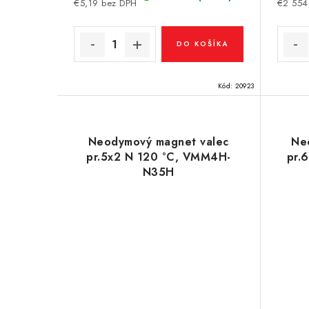
€5,19 bez DPH
€2 554
DO KOŠÍKA
Kód:
20923
Neodymový magnet valec
Ne
pr.5x2 N 120 °C, VMM4H-
pr.
N35H