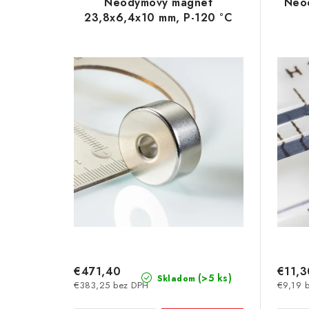
e
Neodymový magnet
Neo
p
23,8x6,4x10 mm, P-120 °C
n
i
i
s
e
p
p
r
r
o
o
d
d
u
u
k
k
t
t
€471,40
€11,3
o
(>5 ks)
Skladom
€383,25 bez DPH
€9,19 
o