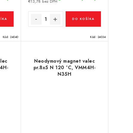
€13,78 bez DPH
ÍKA
DO KOŠÍKA
Kód:
24040
Kód:
24034
lec
Neodymový magnet valec
M4H-
pr.8x5 N 120 °C, VMM4H-
N35H