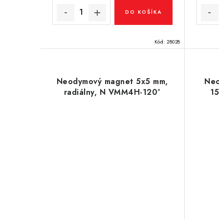
v
v
DO KOŠÍKA
Kód:
28028
Neodymový magnet 5x5 mm,
Neo
radiálny, N VMM4H-120°
15