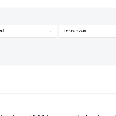
RIÁL
PODĽA TVARU
zať filtre