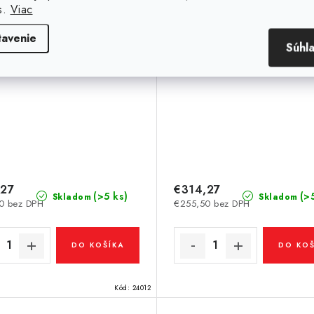
s.
Viac
tavenie
Súhl
,27
€314,27
(>5 ks)
(>
Skladom
Skladom
0 bez DPH
€255,50 bez DPH
DO KOŠÍKA
DO KOŠ
Kód:
24012