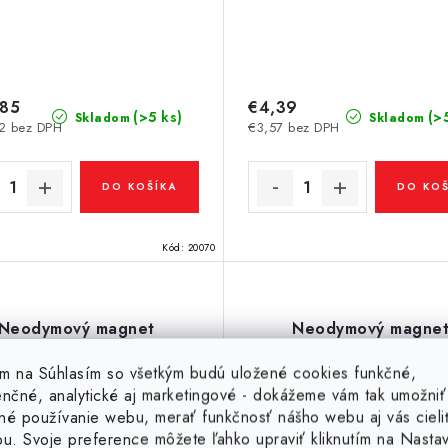
,85
€4,39
(>5 ks)
(>
Skladom
Skladom
2 bez DPH
€3,57 bez DPH
DO KOŠÍKA
DO KOŠ
Kód:
20070
Neodymový magnet
Neodymový magne
medzikružie pr.19,4x
medzikružie pr.19,4x pr
,2x16 N 120 °C, VMM4H-
N 120 °C, VMM4H-N
tím na Súhlasím so všetkým budú uložené cookies funkčné,
N35H
enčné, analytické aj marketingové - dokážeme vám tak umožniť
né používanie webu, merať funkčnosť nášho webu aj vás cieli
ou. Svoje preference môžete ľahko upraviť kliknutím na Nasta