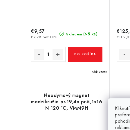
€9,57
€125
(>5 ks)
Skladom
€7,78 bez DPH
€102,3
DO KOŠÍKA
Kód:
28052
Neodymový magnet
medzikružie pr.19,4x pr.5,1x16
N 120 °C, VMM9H
pr.9
Kliknu
prefer
pohodl
reklam