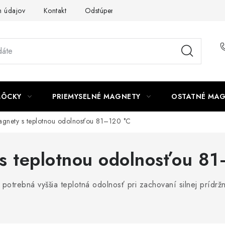
 údajov
Kontakt
Odstúpenie od zmluvy
MÔCKY
PRIEMYSELNÉ MAGNETY
OSTATNÉ MA
nety s teplotnou odolnosťou 81–120 °C
 teplotnou odolnosťou 81
trebná vyššia teplotná odolnosť pri zachovaní silnej prídržn