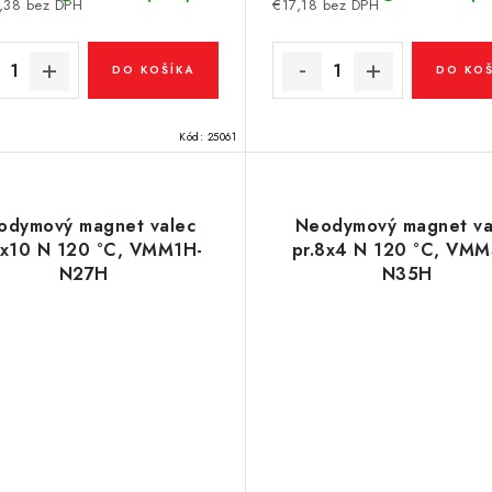
,38 bez DPH
€17,18 bez DPH
DO KOŠÍKA
DO KOŠ
Kód:
25061
odymový magnet valec
Neodymový magnet va
6x10 N 120 °C, VMM1H-
pr.8x4 N 120 °C, VM
N27H
N35H