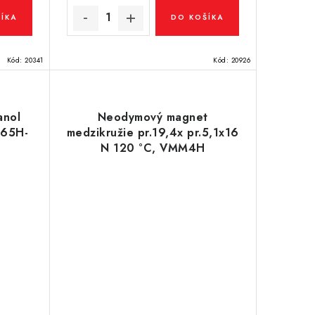
ÍKA
DO KOŠÍKA
Kód:
20341
Kód:
20926
anol
Neodymový magnet
M65H-
medzikružie pr.19,4x pr.5,1x16
N 120 °C, VMM4H