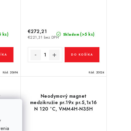
€272,21
5 ks)
(>5 ks)
Skladom
€221,31 bez DPH
ÍKA
DO KOŠÍKA
Kód:
20694
Kód:
20024
t
Neodymový magnet
.9,2x8
medzikružie pr.19x pr.5,1x16
35H
N 120 °C, VMM4H-N35H
ť
venia