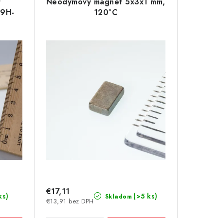
t
Neodymový magnet 5x3x1 mm,
M9H-
120°C
€17,11
ks)
(>5 ks)
Skladom
€13,91 bez DPH