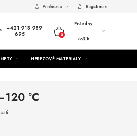
Prihlásenie
Registrácia
Prázdny
+421 918 989
695
NÁKUPNÝ
košík
KOŠÍK
GNETY
NEREZOVÉ MATERIÁLY
–120 °C
osti.