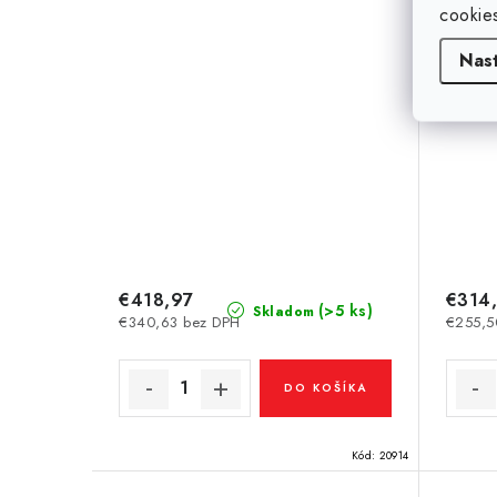
cookie
Nas
€418,97
€314
(>5 ks)
Skladom
€340,63 bez DPH
€255,5
DO KOŠÍKA
Kód:
20914