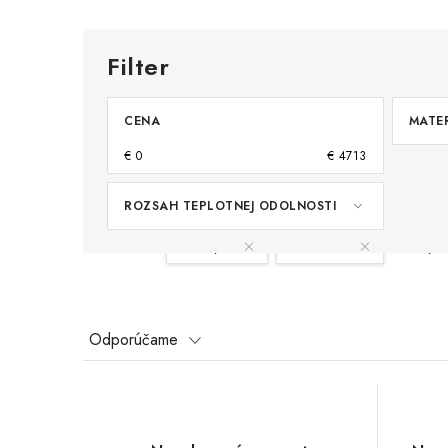
CENA
MATE
€
0
€
4713
ROZSAH TEPLOTNEJ ODOLNOSTI
Váš filter:
Neodým
81-120°C
Vyma
R
Odporúčame
a
V
d
ý