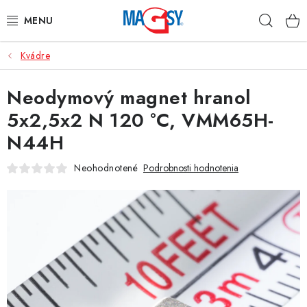
Prejsť
Hľad
na
obsah
Kvádre
HLAVNÉ KATEGÓRIE
Neodymový magnet hranol
MAGNETICKÉ POMÔCKY
5x2,5x2 N 120 °C, VMM65H-
PRIEMYSELNÉ MAGNETY
N44H
OSTATNÉ MAGNETY
Neohodnotené
Podrobnosti hodnotenia
NEREZOVÉ MATERIÁLY
O nás
Obchodné podmienky
Ochrana osobných údajov
Kontakt