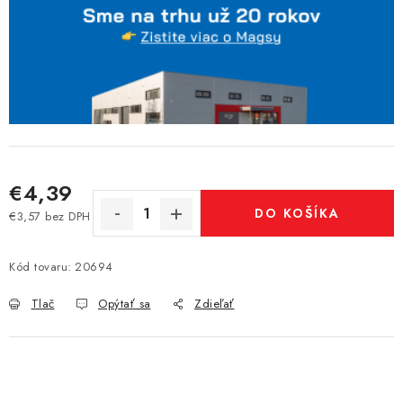
€4,39
DO KOŠÍKA
€3,57 bez DPH
Jednotková cena:
Kód tovaru:
20694
Tlač
Opýtať sa
Zdieľať