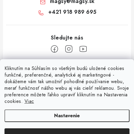
magsy
@
magsy.sk
+421 918 989 695
Z
Kliknutím na Súhlasím so všetkým budú uložené cookies
á
funkčné, preferenčné, analytické aj marketingové -
Informácie pre vás
p
dokážeme vám tak umožniť pohodlné používanie webu,
merať funkčnosť nášho webu aj vás cieliť reklamou. Svoje
ä
O nás
preference môžete ľahko upraviť kliknutím na Nastavenia
t
cookies.
Viac
Facebook
Obchodné podmienky
i
e
Ochrana osobných údajov
Nastavenie
Kontakt