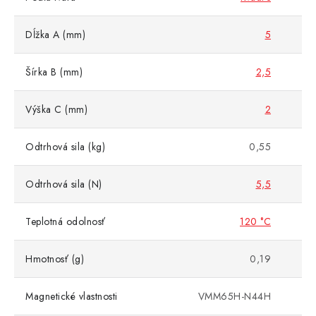
Dĺžka A (mm)
5
Šírka B (mm)
2,5
Výška C (mm)
2
Odtrhová sila (kg)
0,55
Odtrhová sila (N)
5,5
Teplotná odolnosť
120 °C
Hmotnosť (g)
0,19
Magnetické vlastnosti
VMM65H-N44H