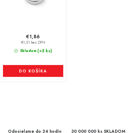
€1,86
€1,51 bez DPH
(>5 ks)
Skladom
DO KOŠÍKA
O
v
l
á
d
Odosielame do 24 hodín
30 000 000 ks SKLADOM