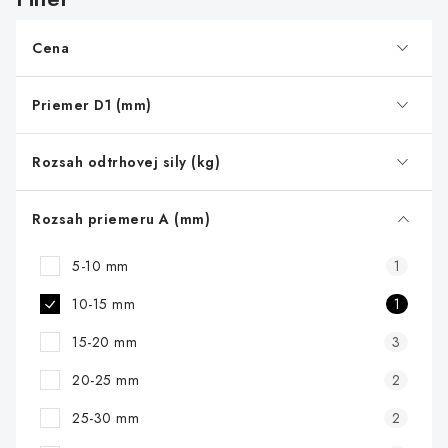
p
r
Cena
o
d
Priemer D1 (mm)
u
k
Rozsah odtrhovej sily (kg)
t
o
Rozsah priemeru A (mm)
v
5-10 mm
1
10-15 mm
1
15-20 mm
3
20-25 mm
2
25-30 mm
2