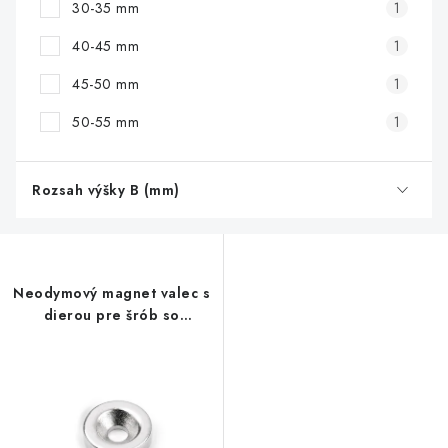
30-35 mm
1
40-45 mm
1
45-50 mm
1
50-55 mm
1
Rozsah výšky B (mm)
Neodymový magnet valec s
dierou pre šrób so
zápustnou hlavou pr.15 x 4,5
x 4 N 80 °C, VMM4-N35