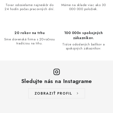
a
Tovar odosielame najneskôr do
Máme na sklade viac ako 30
24 hodín počas pracovných dní.
000 000 položiek.
c
i
e
p
20 rokov na trhu
100 000+ spokojných
r
zákazníkov.
Sme slovenská firma s 20-ročnou
v
tradíciou na trhu.
Tisíce odoslaných balíkov a
spokojných zákazníkov.
k
y
v
ý
p
Sledujte nás na Instagrame
i
s
ZOBRAZIŤ PROFIL
u