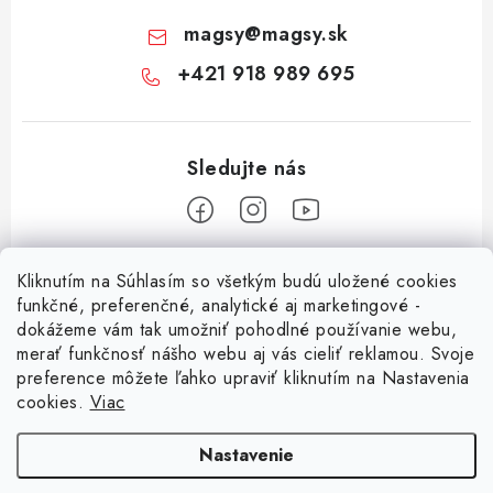
magsy
@
magsy.sk
+421 918 989 695
Z
Kliknutím na Súhlasím so všetkým budú uložené cookies
á
funkčné, preferenčné, analytické aj marketingové -
Informácie pre vás
p
dokážeme vám tak umožniť pohodlné používanie webu,
merať funkčnosť nášho webu aj vás cieliť reklamou. Svoje
ä
O nás
preference môžete ľahko upraviť kliknutím na Nastavenia
t
cookies.
Viac
Facebook
Obchodné podmienky
i
e
Ochrana osobných údajov
Nastavenie
Kontakt