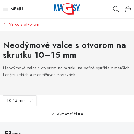
Prejsť
Hľad
na
obsah
Valce s otvorom
HLAVNÉ KATEGÓRIE
MAGNETICKÉ POMÔCKY
Neodýmové valce s otvorom na
skrutku 10–15 mm
PRIEMYSELNÉ MAGNETY
Neodýmové valce s otvorom na skrutku na bežné využitie v menších
OSTATNÉ MAGNETY
konštrukciách a montážnych zostavách.
NEREZOVÉ MATERIÁLY
V
10-15 mm
O nás
Obchodné podmienky
Ochrana osobných údajov
ý
p
Kontakt
Odstúpenie od zmluvy
Vymazať filtre
i
s