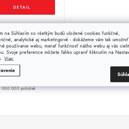
DETAIL
Kód:
21063
tím na Súhlasím so všetkým budú uložené cookies funkčné,
enčné, analytické aj marketingové - dokážeme vám tak umožniť
né používanie webu, merať funkčnosť nášho webu aj vás cieli
ou. Svoje preference môžete ľahko upraviť kliknutím na Nasta
s.
Viac
30 000 000 ks
20 rokov na trhu
tavenie
Súhl
SKLADOM
Sme slovenská firma s 
ročnou tradíciou na trh
Máme na sklade viac ako 30
000 000 položiek.