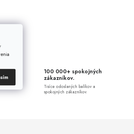
ť
venia
100 000+ spokojných
asím
zákazníkov.
20-
u.
Tisíce odoslaných balíkov a
spokojných zákazníkov.