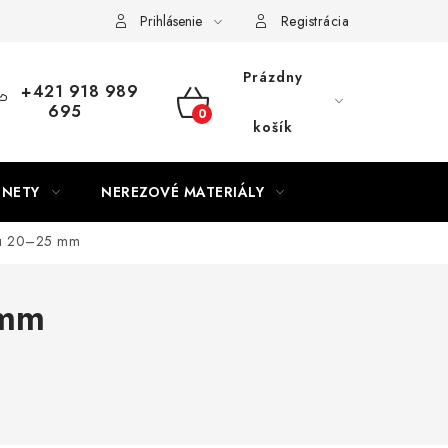
Prihlásenie
Registrácia
Prázdny
+421 918 989
695
NÁKUPNÝ
košík
KOŠÍK
GNETY
NEREZOVÉ MATERIÁLY
tku 20–25 mm
 mm