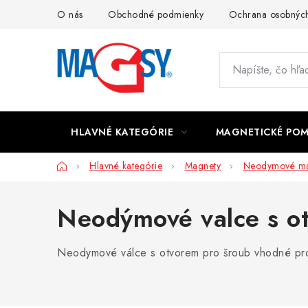
Prejsť
O nás
Obchodné podmienky
Ochrana osobných
na
obsah
HLAVNÉ KATEGÓRIE
MAGNETICKÉ PO
Domov
Hlavné kategórie
Magnety
Neodymové ma
Neodýmové valce s o
Neodymové válce s otvorem pro šroub vhodné pro pe