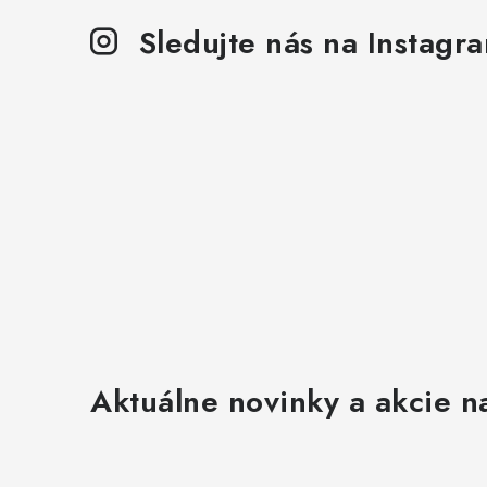
p
Sledujte nás na Instagr
r
v
k
y
v
ý
p
i
s
u
Aktuálne novinky a akcie na