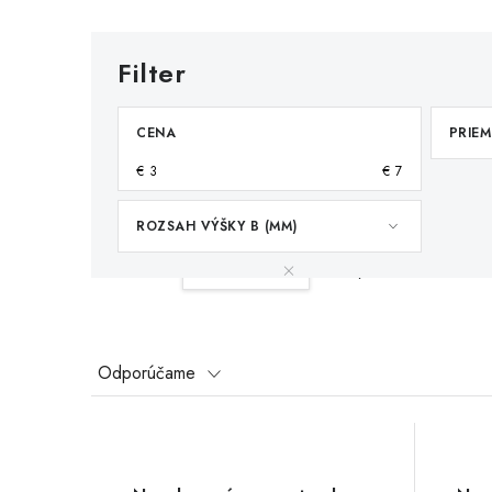
CENA
PRIEM
€
3
€
7
ROZSAH VÝŠKY B (MM)
Váš filter:
20-25 mm
Vymazať filtre
R
Odporúčame
a
V
d
ý