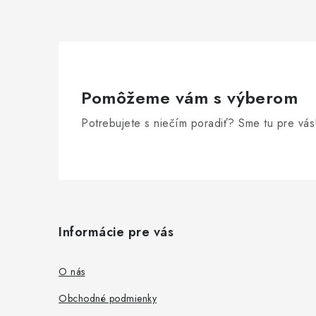
Pomôžeme vám s výberom
Potrebujete s niečím poradiť? Sme tu pre vás
Z
á
Informácie pre vás
p
ä
O nás
t
Obchodné podmienky