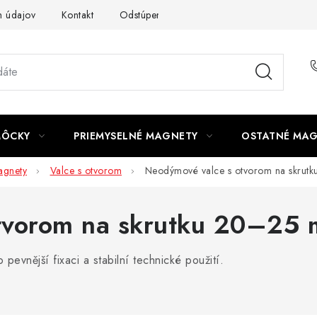
 údajov
Kontakt
Odstúpenie od zmluvy
MÔCKY
PRIEMYSELNÉ MAGNETY
OSTATNÉ MA
gnety
Valce s otvorom
Neodýmové valce s otvorom na skru
tvorom na skrutku 20–25
vnější fixaci a stabilní technické použití.