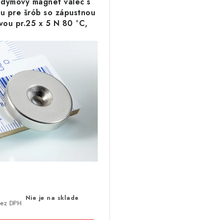
dymový magnet valec s
ou pre šrób so zápustnou
vou pr.25 x 5 N 80 °C,
VMM4-N35
8
Nie je na sklade
bez DPH