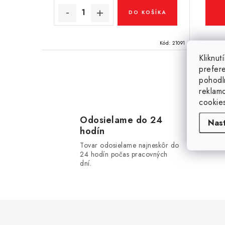
v
v
DO KOŠÍKA
Kód:
21091
Kliknu
prefer
pohodl
O
reklam
v
cookie
l
Odosielame do 24
Nas
hodín
á
Tovar odosielame najneskôr do
d
24 hodín počas pracovných
dní.
a
c
i
e