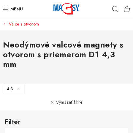
Prejsť
Hľad
na
obsah
Valce s otvorom
HLAVNÉ KATEGÓRIE
MAGNETICKÉ POMÔCKY
Neodýmové valcové magnety s
otvorom s priemerom D1 4,3
PRIEMYSELNÉ MAGNETY
mm
OSTATNÉ MAGNETY
V
NEREZOVÉ MATERIÁLY
4,3
ý
p
Vymazať filtre
O nás
Obchodné podmienky
Ochrana osobných údajov
i
Kontakt
Odstúpenie od zmluvy
s
p