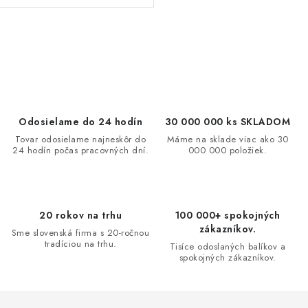
O
v
l
á
d
Odosielame do 24 hodín
30 000 000 ks SKLADOM
a
Tovar odosielame najneskôr do
Máme na sklade viac ako 30
24 hodín počas pracovných dní.
000 000 položiek.
c
i
e
p
20 rokov na trhu
100 000+ spokojných
r
zákazníkov.
Sme slovenská firma s 20-ročnou
v
tradíciou na trhu.
Tisíce odoslaných balíkov a
spokojných zákazníkov.
k
y
v