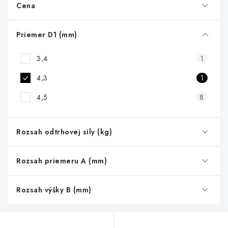
r
Cena
o
d
Priemer D1 (mm)
u
3,4
1
k
t
4,3
1
o
4,5
8
v
Rozsah odtrhovej sily (kg)
Rozsah priemeru A (mm)
Rozsah výšky B (mm)