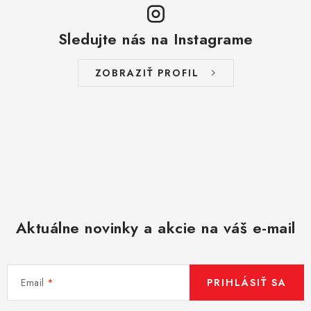
ý
p
Sledujte nás na Instagrame
i
s
ZOBRAZIŤ PROFIL
u
Aktuálne novinky a akcie na váš e-mail
Email
PRIHLÁSIŤ SA