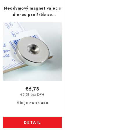
Neodymový magnet valec s
dierou pre šrób so
zápustnou hlavou pr.25 x 5
N 80 °C, VMM4-N35
€6,78
€5,51 bez DPH
Nie je na sklade
DETAIL