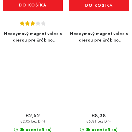
DO KOŠÍKA
DO KOŠÍKA
Neodymový magnet valec s
Neodymový magnet valec s
dierou pre šrób so
dierou pre šrób so
zápustnou hlavou pr.15,8 x 5
zápustnou hlavou pr.34 x 4
N 80 °C, VMM7
N 80 °C, VMM4-N35
€2,52
€8,38
€2,05 bez DPH
€6,81 bez DPH
(>5 ks)
(>5 ks)
Skladom
Skladom