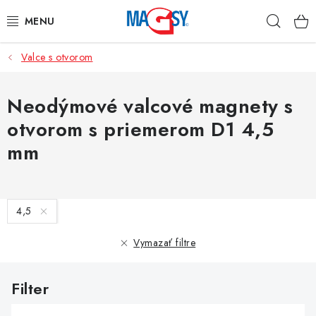
Prejsť
Hľad
na
obsah
Valce s otvorom
HLAVNÉ KATEGÓRIE
MAGNETICKÉ POMÔCKY
Neodýmové valcové magnety s
otvorom s priemerom D1 4,5
PRIEMYSELNÉ MAGNETY
mm
OSTATNÉ MAGNETY
V
NEREZOVÉ MATERIÁLY
4,5
ý
p
Vymazať filtre
O nás
Obchodné podmienky
Ochrana osobných údajov
i
Kontakt
Odstúpenie od zmluvy
s
p