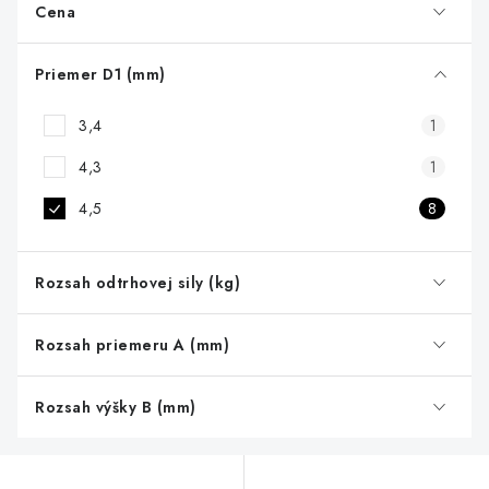
r
Cena
o
d
Priemer D1 (mm)
u
3,4
1
k
t
4,3
1
o
4,5
8
v
Rozsah odtrhovej sily (kg)
Rozsah priemeru A (mm)
Rozsah výšky B (mm)