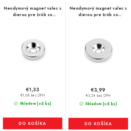
Neodymový magnet valec s
Neodymový magnet valec s
dierou pre šrób so
dierou pre šrób so
zápustnou hlavou pr.18 x 4
zápustnou hlavou pr.23 x 4
N 80 °C, VMM4-N35
N 80 °C, VMM4-N35
€1,33
€3,99
€1,08 bez DPH
€3,24 bez DPH
(>5 ks)
Skladom
(>5 ks)
Skladom
DO KOŠÍKA
DO KOŠÍKA