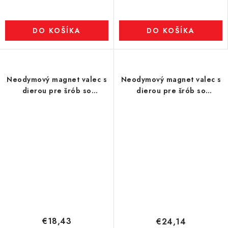
DO KOŠÍKA
DO KOŠÍKA
Neodymový magnet valec s
Neodymový magnet valec s
dierou pre šrób so
dierou pre šrób so
zápustnou hlavou pr.42 x 4
zápustnou hlavou pr.50 x 4
N 80 °C, VMM4-N35
N 80 °C, VMM4-N35
€18,43
€24,14