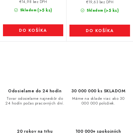
€14,98 bez DPH
€19,63 bez DPH
(>5 ks)
Skladom
(>5 ks)
Skladom
DO KOŠÍKA
DO KOŠÍKA
O
v
l
á
d
Odosielame do 24 hodín
30 000 000 ks SKLADOM
a
Tovar odosielame najneskôr do
Máme na sklade viac ako 30
24 hodín počas pracovných dní.
000 000 položiek.
c
i
e
p
20 rokov na trhu
100 000+ spokojných