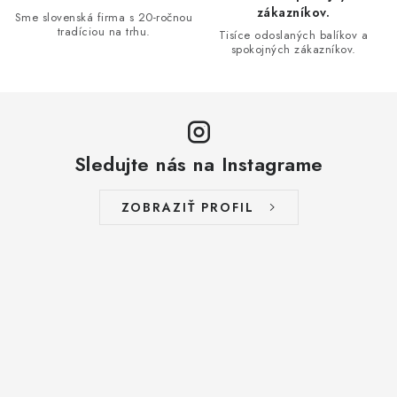
r
zákazníkov.
Sme slovenská firma s 20-ročnou
v
tradíciou na trhu.
Tisíce odoslaných balíkov a
spokojných zákazníkov.
k
y
v
ý
p
Sledujte nás na Instagrame
i
s
ZOBRAZIŤ PROFIL
u