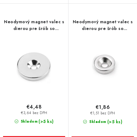
Neodymový magnet valec s
Neodymový magnet valec s
dierou pre šrób so
dierou pre šrób so
zápustnou hlavou pr.27 x 4
zápustnou hlavou pr.15 x 4,5
N 80 °C, VMM4-N35
x 4 N 80 °C, VMM4-N35
€4,48
€1,86
€3,64 bez DPH
€1,51 bez DPH
(>5 ks)
Skladom
(>5 ks)
Skladom