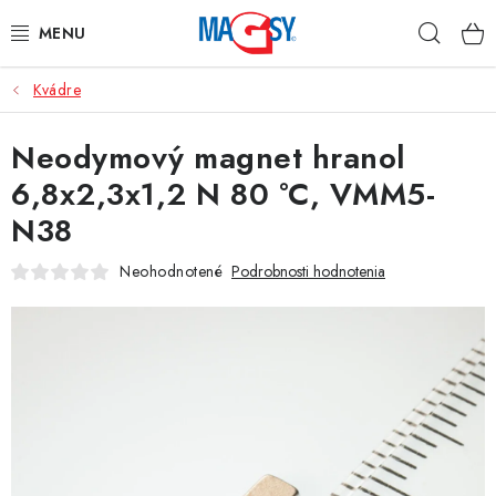
Prejsť
Hľad
na
obsah
Kvádre
HLAVNÉ KATEGÓRIE
Neodymový magnet hranol
MAGNETICKÉ POMÔCKY
6,8x2,3x1,2 N 80 °C, VMM5-
PRIEMYSELNÉ MAGNETY
N38
OSTATNÉ MAGNETY
Neohodnotené
Podrobnosti hodnotenia
NEREZOVÉ MATERIÁLY
O nás
Obchodné podmienky
Ochrana osobných údajov
Kontakt
Odstúpenie od zmluvy