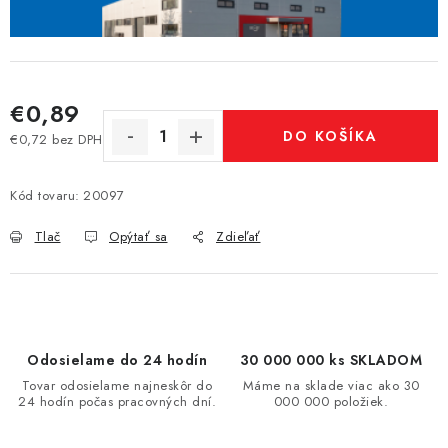
€0,89
DO KOŠÍKA
€0,72 bez DPH
Jednotková cena:
Kód tovaru:
20097
Tlač
Opýtať sa
Zdieľať
Odosielame do 24 hodín
30 000 000 ks SKLADOM
Tovar odosielame najneskôr do
Máme na sklade viac ako 30
24 hodín počas pracovných dní.
000 000 položiek.