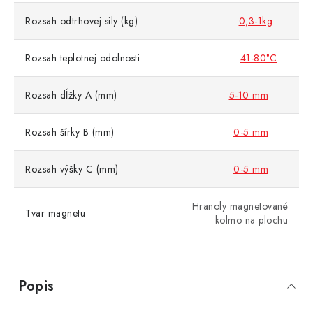
Rozsah odtrhovej sily (kg)
0,3-1kg
Rozsah teplotnej odolnosti
41-80°C
Rozsah dĺžky A (mm)
5-10 mm
Rozsah šírky B (mm)
0-5 mm
Rozsah výšky C (mm)
0-5 mm
Hranoly magnetované
Tvar magnetu
kolmo na plochu
Popis