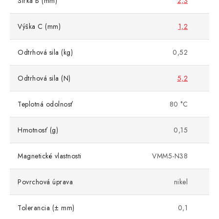
Šírka B (mm)
2,3
Výška C (mm)
1,2
Odtrhová sila (kg)
0,52
Odtrhová sila (N)
5,2
Teplotná odolnosť
80 °C
Hmotnosť (g)
0,15
Magnetické vlastnosti
VMM5-N38
Povrchová úprava
nikel
Tolerancia (± mm)
0,1