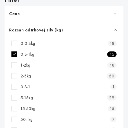
p
r
Cena
o
d
Rozsah odtrhovej sily (kg)
u
0-0,3kg
18
k
t
0,3-1kg
45
o
1-2kg
48
v
2-5kg
60
0,3-1
1
5-15kg
29
15-50kg
15
50+kg
7