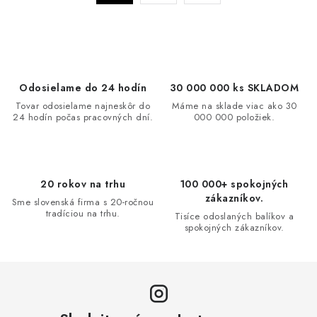
a
r
c
á
n
i
k
e
o
p
Odosielame do 24 hodín
30 000 000 ks SKLADOM
v
r
Tovar odosielame najneskôr do
Máme na sklade viac ako 30
a
v
24 hodín počas pracovných dní.
000 000 položiek.
n
k
i
y
e
v
20 rokov na trhu
100 000+ spokojných
ý
zákazníkov.
Sme slovenská firma s 20-ročnou
p
tradíciou na trhu.
Tisíce odoslaných balíkov a
i
spokojných zákazníkov.
s
u