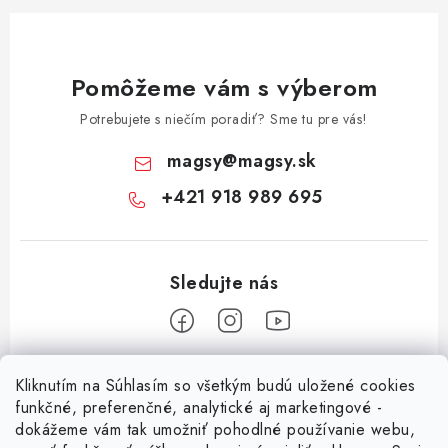
Pomôžeme vám s výberom
Potrebujete s niečím poradiť? Sme tu pre vás!
magsy
@
magsy.sk
+421 918 989 695
Z
Kliknutím na Súhlasím so všetkým budú uložené cookies
á
funkčné, preferenčné, analytické aj marketingové -
Informácie pre vás
p
dokážeme vám tak umožniť pohodlné používanie webu,