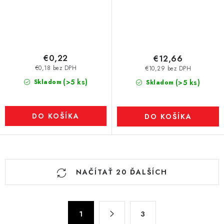
€0,22
€12,66
€0,18 bez DPH
€10,29 bez DPH
(>5 ks)
Skladom
(>5 ks)
Skladom
DO KOŠÍKA
DO KOŠÍKA
O
NAČÍTAŤ 20 ĎALŠÍCH
v
l
á
S
d
1
3
t