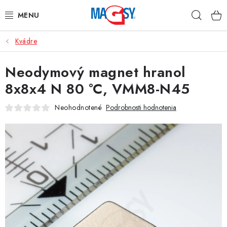
Prejsť
Hľad
na
obsah
Kvádre
HLAVNÉ KATEGÓRIE
Neodymový magnet hranol
MAGNETICKÉ POMÔCKY
8x8x4 N 80 °C, VMM8-N45
PRIEMYSELNÉ MAGNETY
Neohodnotené
Podrobnosti hodnotenia
OSTATNÉ MAGNETY
NEREZOVÉ MATERIÁLY
O nás
Obchodné podmienky
Ochrana osobných údajov
Kontakt