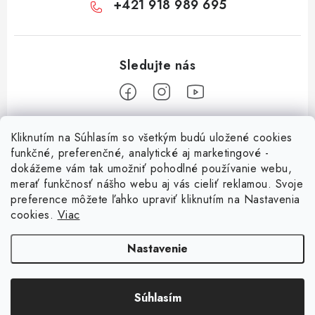
+421 918 989 695
Z
Kliknutím na Súhlasím so všetkým budú uložené cookies
á
funkčné, preferenčné, analytické aj marketingové -
Informácie pre vás
p
dokážeme vám tak umožniť pohodlné používanie webu,
merať funkčnosť nášho webu aj vás cieliť reklamou. Svoje
ä
O nás
preference môžete ľahko upraviť kliknutím na Nastavenia
t
cookies.
Viac
Facebook
Obchodné podmienky
i
e
Ochrana osobných údajov
Nastavenie
Kontakt
Súhlasím
Copyright 2026
Magsy.sk
. Všetky práva vyhradené.
Upraviť nastavenie cookies
Vytvoril Shoptet