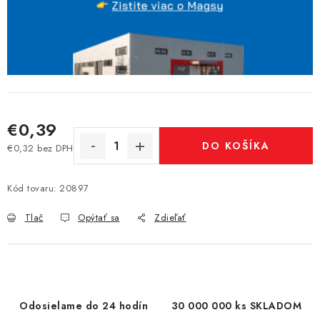
€0,39
DO KOŠÍKA
€0,32 bez DPH
Jednotková cena:
Kód tovaru:
20897
Tlač
Opýtať sa
Zdieľať
Odosielame do 24 hodín
30 000 000 ks SKLADOM