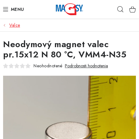
Prejsť
Hľad
na
obsah
Valce
HLAVNÉ KATEGÓRIE
Neodymový magnet valec
MAGNETICKÉ POMÔCKY
pr.15x12 N 80 °C, VMM4-N35
PRIEMYSELNÉ MAGNETY
Neohodnotené
Podrobnosti hodnotenia
OSTATNÉ MAGNETY
NEREZOVÉ MATERIÁLY
O nás
Obchodné podmienky
Ochrana osobných údajov
Kontakt