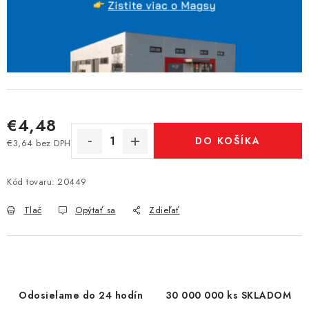
€4,48
DO KOŠÍKA
€3,64 bez DPH
Jednotková cena:
Kód tovaru:
20449
Tlač
Opýtať sa
Zdieľať
Odosielame do 24 hodín
30 000 000 ks SKLADOM