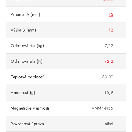
Priemer A (mm)
15
Výška B (mm)
12
Odtrhová sila (kg)
7,22
Odtrhová sila (N)
72,2
Teplotná odolnosť
80 °C
Hmotnosť (g)
15,9
Magnetické vlastnosti
VMM4-N35
Povrchová úprava
nikel