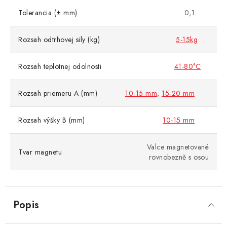
Tolerancia (± mm)
0,1
Rozsah odtrhovej sily (kg)
5-15kg
Rozsah teplotnej odolnosti
41-80°C
Rozsah priemeru A (mm)
10-15 mm
,
15-20 mm
Rozsah výšky B (mm)
10-15 mm
Valce magnetované
Tvar magnetu
rovnobezně s osou
Popis