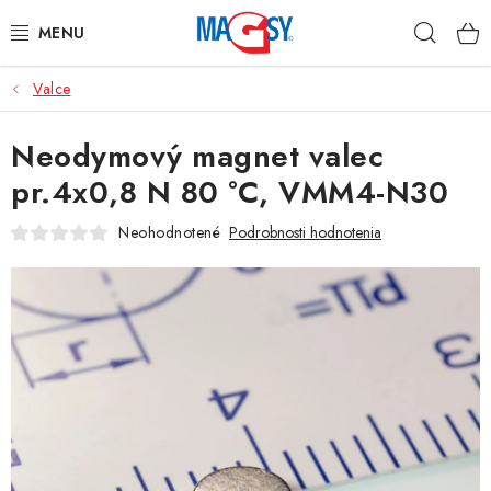
Prejsť
Hľad
na
obsah
Valce
HLAVNÉ KATEGÓRIE
Neodymový magnet valec
MAGNETICKÉ POMÔCKY
pr.4x0,8 N 80 °C, VMM4-N30
PRIEMYSELNÉ MAGNETY
Neohodnotené
Podrobnosti hodnotenia
OSTATNÉ MAGNETY
NEREZOVÉ MATERIÁLY
O nás
Obchodné podmienky
Ochrana osobných údajov
Kontakt