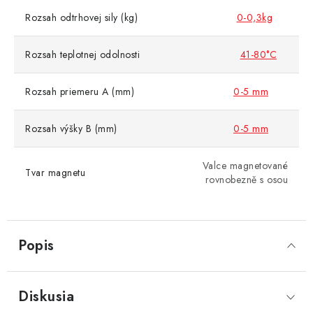
Rozsah odtrhovej sily (kg)
0-0,3kg
Rozsah teplotnej odolnosti
41-80°C
Rozsah priemeru A (mm)
0-5 mm
Rozsah výšky B (mm)
0-5 mm
Valce magnetované
Tvar magnetu
rovnobezně s osou
Popis
Diskusia