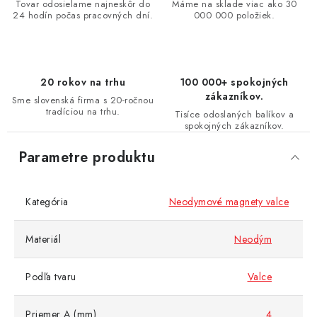
Tovar odosielame najneskôr do
Máme na sklade viac ako 30
24 hodín počas pracovných dní.
000 000 položiek.
20 rokov na trhu
100 000+ spokojných
zákazníkov.
Sme slovenská firma s 20-ročnou
tradíciou na trhu.
Tisíce odoslaných balíkov a
spokojných zákazníkov.
Parametre produktu
Kategória
Neodymové magnety valce
Materiál
Neodým
Podľa tvaru
Valce
Priemer A (mm)
4