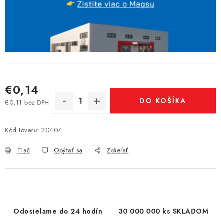
€0,14
DO KOŠÍKA
€0,11 bez DPH
Jednotková cena:
Kód tovaru:
20407
Tlač
Opýtať sa
Zdieľať
Odosielame do 24 hodín
30 000 000 ks SKLADOM