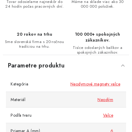
Tovar odosielame najneskôr do
Máme na sklade viac ako 30
24 hodín počas pracovných dní.
000 000 položiek.
20 rokov na trhu
100 000+ spokojných
zákazníkov.
Sme slovenská firma s 20-ročnou
tradíciou na trhu.
Tisíce odoslaných balíkov a
spokojných zákazníkov.
Parametre produktu
Kategória
Neodymové magnety valce
Materiál
Neodým
Podľa tvaru
Valce
Priemer A (mm)
6