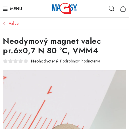
Prejsť
Hľad
na
obsah
Valce
HLAVNÉ KATEGÓRIE
Neodymový magnet valec
MAGNETICKÉ POMÔCKY
pr.6x0,7 N 80 °C, VMM4
PRIEMYSELNÉ MAGNETY
Neohodnotené
Podrobnosti hodnotenia
OSTATNÉ MAGNETY
NEREZOVÉ MATERIÁLY
O nás
Obchodné podmienky
Ochrana osobných údajov
Kontakt