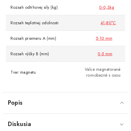
Rozsah odtrhovej sily (kg)
0-0,3kg
Rozsah teplotnej odolnosti
41-80°C
Rozsah priemeru A (mm)
5-10 mm
Rozsah výšky B (mm)
0-5 mm
Valce magnetované
Tvar magnetu
rovnobezně s osou
Popis
Diskusia