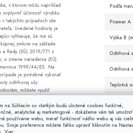
edia, v ktorom môžu napríklad
Podľa tvar
ovplyvniť účinnosť výrobku.
a v takýchto prípadoch ide
Priemer A
vateľa. Uvedené hodnoty je
úci vyhlasuje, že nie sú
Výška B (
v kúpnej zmluve na základe
u a Rady (EÚ) 2019/771 z
Odtrhová si
v, o zmene nariadenia (EÚ)
smernice 1999/44/ES. Na
Odtrhová s
 prípade je potrebné vykonať
ty odtrhovej sily
Teplotná o
odnotám, môžete využiť
dmienok uvedených tu:
Hmotnosť 
tím na Súhlasím so všetkým budú uložené cookies funkčné,
 silnejší magnet. Týchto 30
enčné, analytické aj marketingové - dokážeme vám tak umožniť
torých môže predajca vrátenie
Magnetické
né používanie webu, merať funkčnosť nášho webu aj vás cieli
ou. Svoje preference môžete ľahko upraviť kliknutím na Nasta
s.
Viac