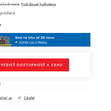
eohodnotené
Podrobnosti hodnotenia
vypredaná…
e
VEDIEŤ DOSTUPNOSŤ A CENU
2
pýtať sa
Zdieľať