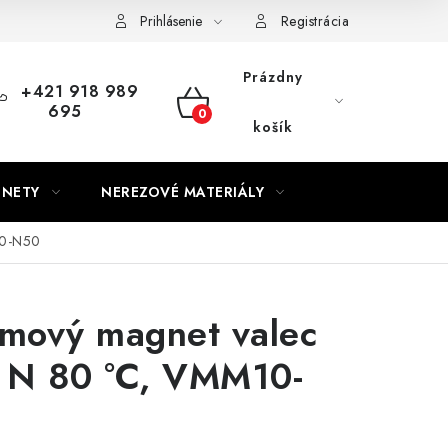
Prihlásenie
Registrácia
Prázdny
+421 918 989
695
NÁKUPNÝ
košík
KOŠÍK
GNETY
NEREZOVÉ MATERIÁLY
10-N50
mový magnet valec
2 N 80 °C, VMM10-