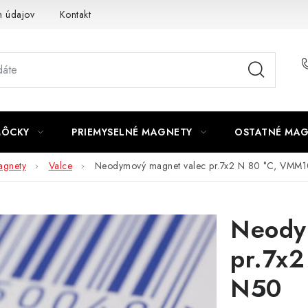
 údajov
Kontakt
MÔCKY
PRIEMYSELNÉ MAGNETY
OSTATNÉ MA
gnety
Valce
Neodymový magnet valec pr.7x2 N 80 °C, VMM
Neody
pr.7x
N50