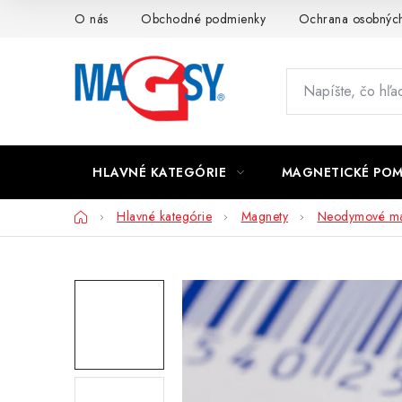
Prejsť
O nás
Obchodné podmienky
Ochrana osobných
na
obsah
HLAVNÉ KATEGÓRIE
MAGNETICKÉ PO
Domov
Hlavné kategórie
Magnety
Neodymové ma