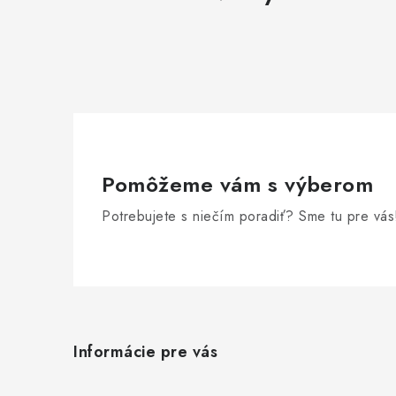
Pomôžeme vám s výberom
Potrebujete s niečím poradiť? Sme tu pre vás
Z
á
Informácie pre vás
p