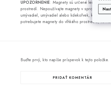
UPOZORNENIE
: Magnety sú určené len na použ
prostredí. Nepoužívajte magnety v sprchových kúto
Nas
umývadiel, umývadiel alebo kdekoľvek, kde by na 
potrebujete magnety do vlhkého prostredia, kontak
Buďte prvý, kto napíše príspevok k tejto položke.
PRIDAŤ KOMENTÁR