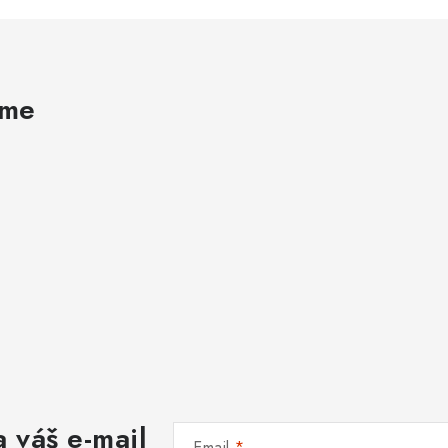
ame
 váš e-mail
Email