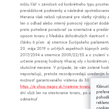
môžu líšiť v závislosti od konkrétneho typu prostr
prevádzkové podmienky a následné opotrebovanie 
Merania však neboli vykonané pre všetky výrobky 
len o odhad alebo interný pomocný výpočet dodá
preto potrebné považovať za orientačné a predávaj
opisom tovaru z hľadiska dohodnutých vlastností 
článku 6 písm. a) smernice Európskeho parlament
20. mája 2019 o určitých aspektoch kúpnych zmlú
2017/2394 a smernice 2009/22/ES a o zrušení 
určenie presnej hodnoty trhacej sily v konkrétnom
skutočné meranie. V prípade, že vám zistené hodno
nepostačujú, pretože nezodpovedajú uvedeným h
možnosť garantovaného vrátenia do 30 dní za po
Kliknu
https://e-shop.magsy.sk/vratenie-tovaru/
a zakúpiť
prefer
dní slúži len na otestovanie tovaru, po uplynutí k
pohodl
odmietnuť.
reklam
cookie