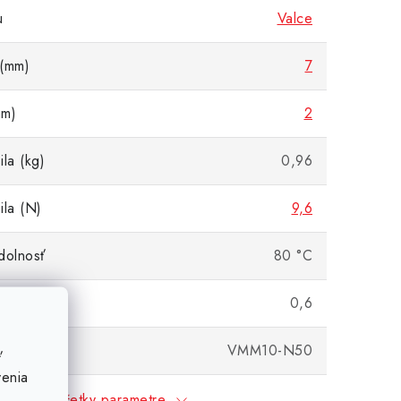
u
Valce
 (mm)
7
mm)
2
la (kg)
0,96
ila (N)
9,6
dolnosť
80 °C
(g)
0,6
 vlastnosti
VMM10-N50
ť
venia
Všetky parametre