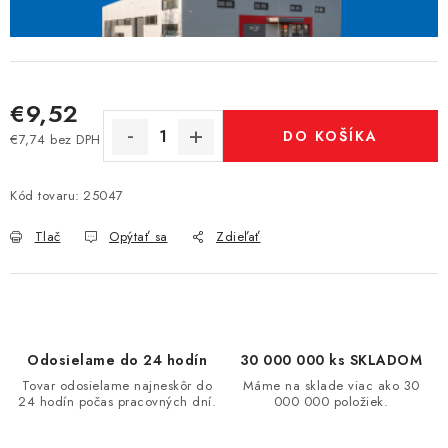
€9,52
DO KOŠÍKA
€7,74 bez DPH
Jednotková cena:
Kód tovaru:
25047
Tlač
Opýtať sa
Zdieľať
Odosielame do 24 hodín
30 000 000 ks SKLADOM
Tovar odosielame najneskôr do
Máme na sklade viac ako 30
24 hodín počas pracovných dní.
000 000 položiek.