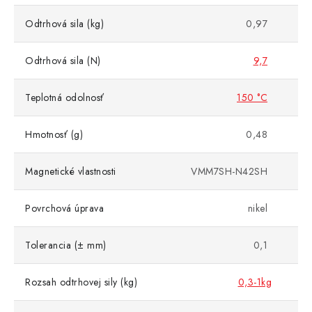
Odtrhová sila (kg)
0,97
Odtrhová sila (N)
9,7
Teplotná odolnosť
150 °C
Hmotnosť (g)
0,48
Magnetické vlastnosti
VMM7SH-N42SH
Povrchová úprava
nikel
Tolerancia (± mm)
0,1
Rozsah odtrhovej sily (kg)
0,3-1kg