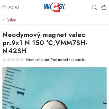
Prejsť
Hľad
na
obsah
Valce
HLAVNÉ KATEGÓRIE
Neodymový magnet valec
MAGNETICKÉ POMÔCKY
pr.9x1 N 150 °C,VMM7SH-
PRIEMYSELNÉ MAGNETY
N42SH
OSTATNÉ MAGNETY
Neohodnotené
Podrobnosti hodnotenia
NEREZOVÉ MATERIÁLY
O nás
Obchodné podmienky
Ochrana osobných údajov
Kontakt
Odstúpenie od zmluvy