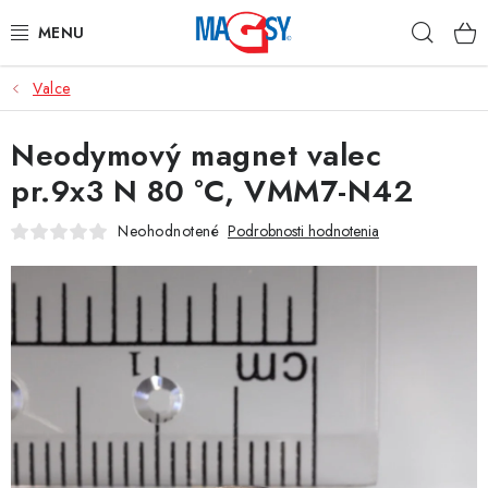
Prejsť
Hľad
na
obsah
Valce
HLAVNÉ KATEGÓRIE
Neodymový magnet valec
MAGNETICKÉ POMÔCKY
pr.9x3 N 80 °C, VMM7-N42
PRIEMYSELNÉ MAGNETY
Neohodnotené
Podrobnosti hodnotenia
OSTATNÉ MAGNETY
NEREZOVÉ MATERIÁLY
O nás
Obchodné podmienky
Ochrana osobných údajov
Kontakt
Odstúpenie od zmluvy