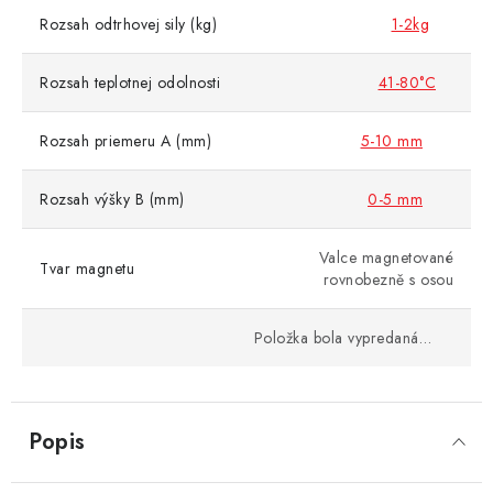
Rozsah odtrhovej sily (kg)
1-2kg
Rozsah teplotnej odolnosti
41-80°C
Rozsah priemeru A (mm)
5-10 mm
Rozsah výšky B (mm)
0-5 mm
Valce magnetované
Tvar magnetu
rovnobezně s osou
Položka bola vypredaná…
Popis