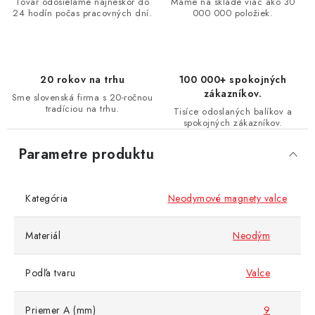
Tovar odosielame najneskôr do
Máme na sklade viac ako 30
24 hodín počas pracovných dní.
000 000 položiek.
20 rokov na trhu
100 000+ spokojných
zákazníkov.
Sme slovenská firma s 20-ročnou
tradíciou na trhu.
Tisíce odoslaných balíkov a
spokojných zákazníkov.
Parametre produktu
Kategória
Neodymové magnety valce
Materiál
Neodým
Podľa tvaru
Valce
Priemer A (mm)
9