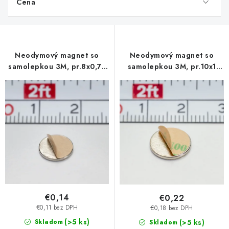
Cena
i
s
p
r
Neodymový magnet so
Neodymový magnet so
o
samolepkou 3M, pr.8x0,75
samolepkou 3M, pr.10x1
d
mm, hrúbka samolepky
mm, hrúbka samolepky
u
0,06 mm
0,06 mm
k
t
o
v
€0,14
€0,22
€0,11 bez DPH
€0,18 bez DPH
(>5 ks)
Skladom
(>5 ks)
Skladom