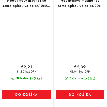
Neodymový magnet so
Neodymový magnet so
samolepkou valec pr.12x2 N
samolepkou valec pr.20x2
80 °C - SADA 2 ks, VMM4-
N 80 °C SV, VMM4-N35, SET
N35
N / S, obsahuje dva
magnety, ktoré sa priťahujú
€2,21
€2,39
€1,80 bez DPH
€1,94 bez DPH
(>5 ks)
(>5 ks)
Skladom
Skladom
DO KOŠÍKA
DO KOŠÍKA