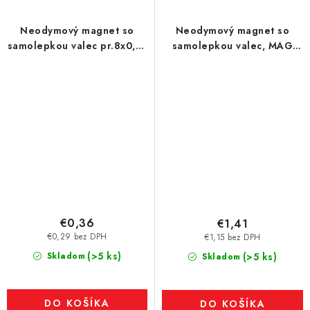
Neodymový magnet so
Neodymový magnet so
samolepkou valec pr.8x0,75
samolepkou valec, MAG
N 80 °C - SADA 2 ks, VMM4-
NM-A 13x1 N VMM4-80 ° C
N35
SV SET N / S, obsahuje dva
magnety, ktoré sa priťahujú
€0,36
€1,41
€0,29 bez DPH
€1,15 bez DPH
(>5 ks)
Skladom
(>5 ks)
Skladom
DO KOŠÍKA
DO KOŠÍKA