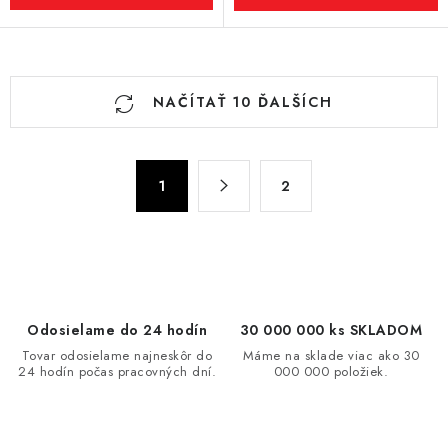
O
NAČÍTAŤ 10 ĎALŠÍCH
v
l
á
S
d
1
2
t
a
r
c
á
n
i
k
e
o
p
Odosielame do 24 hodín
30 000 000 ks SKLADOM
v
r
Tovar odosielame najneskôr do
Máme na sklade viac ako 30
a
v
24 hodín počas pracovných dní.
000 000 položiek.
n
k
i
y
e