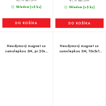
€0,76 bez DPH
€1,19 bez DPH
(>5 ks)
Skladom
(>5 ks)
Skladom
DO KOŠÍKA
DO KOŠÍKA
Neodymový magnet so
Neodymový magnet so
samolepkou 3M, pr.20x2
samolepkou 3M, 10x5x1
mm, hrúbka samolepky
mm, hrúbka samolepky
0,06 mm
0,06 mm