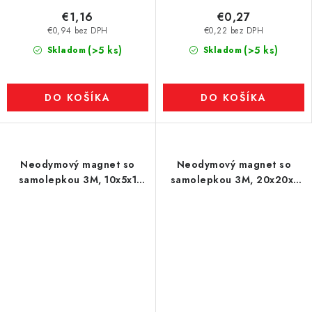
€1,16
€0,27
€0,94 bez DPH
€0,22 bez DPH
(>5 ks)
(>5 ks)
Skladom
Skladom
DO KOŠÍKA
DO KOŠÍKA
Neodymový magnet so
Neodymový magnet so
samolepkou 3M, 10x5x1
samolepkou 3M, 20x20x1
mm, hrúbka samolepky
mm, hrúbka samolepky
0,06 mm, SET N/S,
0,06 mm
obsahuje dva magnety,
ktoré sa priťahujú