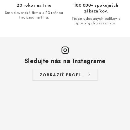
v
20 rokov na trhu
100 000+ spokojných
ý
zákazníkov.
Sme slovenská firma s 20-ročnou
p
tradíciou na trhu.
Tisíce odoslaných balíkov a
i
spokojných zákazníkov.
s
u
Sledujte nás na Instagrame
ZOBRAZIŤ PROFIL