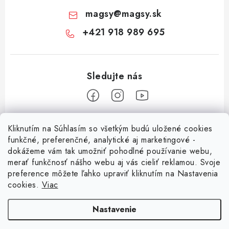
magsy
@
magsy.sk
+421 918 989 695
Z
Kliknutím na Súhlasím so všetkým budú uložené cookies
á
funkčné, preferenčné, analytické aj marketingové -
Informácie pre vás
p
dokážeme vám tak umožniť pohodlné používanie webu,
merať funkčnosť nášho webu aj vás cieliť reklamou. Svoje
ä
O nás
preference môžete ľahko upraviť kliknutím na Nastavenia
t
cookies.
Viac
Facebook
Obchodné podmienky
i
e
Ochrana osobných údajov
Nastavenie
Kontakt