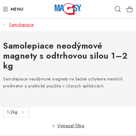
Prejsť
Hľad
na
obsah
Samolepiace
HLAVNÉ KATEGÓRIE
MAGNETICKÉ POMÔCKY
Samolepiace neodýmové
magnety s odtrhovou silou 1–2
PRIEMYSELNÉ MAGNETY
kg
OSTATNÉ MAGNETY
Samolepiace neodýmové magnety na bežné uchytenie menších
predmetov a praktické použitie v rôznych aplikáciách.
NEREZOVÉ MATERIÁLY
O nás
Obchodné podmienky
Ochrana osobných údajov
V
1-2kg
Kontakt
ý
p
Vymazať filtre