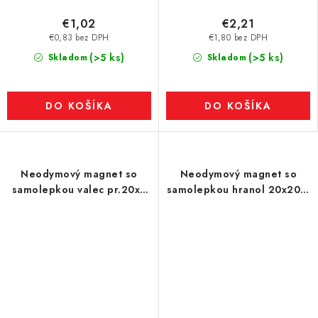
€1,02
€2,21
€0,83 bez DPH
€1,80 bez DPH
(>5 ks)
(>5 ks)
Skladom
Skladom
DO KOŠÍKA
DO KOŠÍKA
Neodymový magnet so
Neodymový magnet so
samolepkou valec pr.20x2
samolepkou hranol 20x20x1
N 80 °C SV, VMM4-N35, SET
N 80 °C - SADA 2 ks, VMM4-
N / S, obsahuje dva
N35
magnety, ktoré sa priťahujú