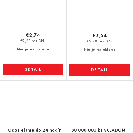
€2,74
€3,54
€2,23 bez DPH
€2,88 bez DPH
Nie je na sklade
Nie je na sklade
DETAIL
DETAIL
O
v
l
á
d
Odosielame do 24 hodín
30 000 000 ks SKLADOM