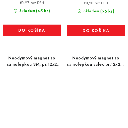
€0,97 bez DPH
€3,20 bez DPH
(>5 ks)
Skladom
(>5 ks)
Skladom
DO KOŠÍKA
DO KOŠÍKA
Neodymový magnet so
Neodymový magnet so
samolepkou 3M, pr.12x2
samolepkou valec pr.12x2 N
mm, hrúbka samolepky
80 °C - SADA 2 ks, VMM4-
0,06 mm
N35