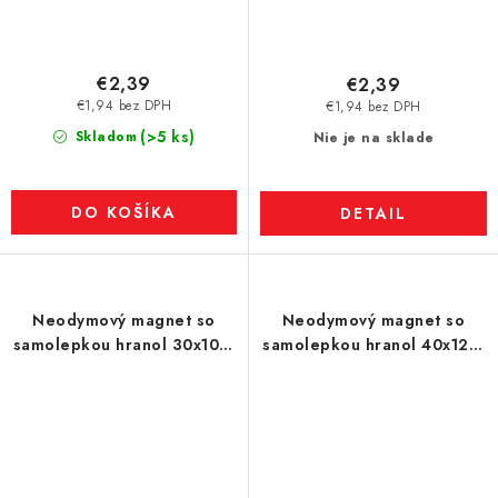
€2,39
€2,39
€1,94 bez DPH
€1,94 bez DPH
(>5 ks)
Skladom
Nie je na sklade
DO KOŠÍKA
DETAIL
Neodymový magnet so
Neodymový magnet so
samolepkou hranol 30x10x1
samolepkou hranol 40x12x1
N 80 °C - SADA 2 ks, VMM4-
N 80 °C - SADA 2 ks, VMM4-
N35 obsahuje dva magnety,
N35
ktoré sa priťahujú