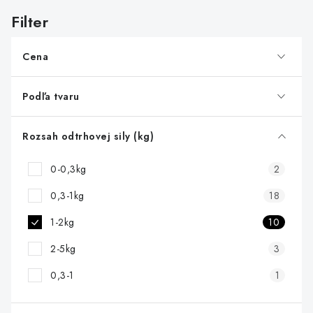
i
s
p
r
Cena
o
d
Podľa tvaru
u
k
Rozsah odtrhovej sily (kg)
t
0-0,3kg
2
o
v
0,3-1kg
18
1-2kg
10
2-5kg
3
0,3-1
1