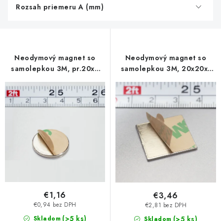
Rozsah priemeru A (mm)
Neodymový magnet so
Neodymový magnet so
samolepkou 3M, pr.20x2
samolepkou 3M, 20x20x1
mm, hrúbka samolepky
mm, hrúbka samolepky
0,06 mm
0,06 mm
€1,16
€3,46
€0,94 bez DPH
€2,81 bez DPH
(>5 ks)
Skladom
(>5 ks)
Skladom