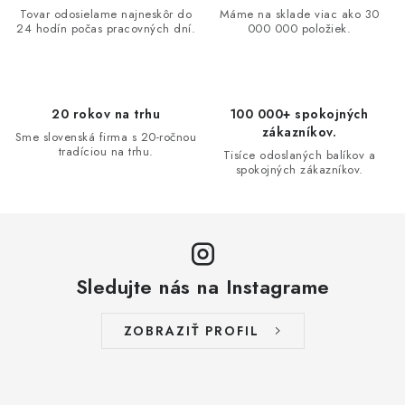
a
Tovar odosielame najneskôr do
Máme na sklade viac ako 30
24 hodín počas pracovných dní.
000 000 položiek.
c
i
e
p
20 rokov na trhu
100 000+ spokojných
r
zákazníkov.
Sme slovenská firma s 20-ročnou
v
tradíciou na trhu.
Tisíce odoslaných balíkov a
spokojných zákazníkov.
k
y
v
ý
p
Sledujte nás na Instagrame
i
s
ZOBRAZIŤ PROFIL
u