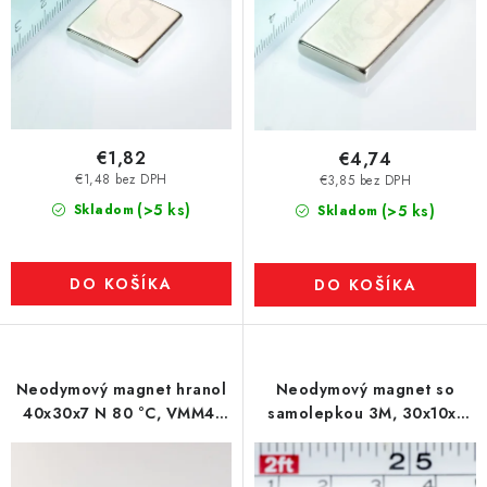
€1,82
€4,74
€1,48 bez DPH
€3,85 bez DPH
(>5 ks)
Skladom
(>5 ks)
Skladom
DO KOŠÍKA
DO KOŠÍKA
Neodymový magnet hranol
Neodymový magnet so
40x30x7 N 80 °C, VMM4-
samolepkou 3M, 30x10x1
N30
mm, hrúbka samolepky
0,06 mm