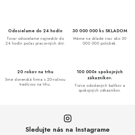
v
l
á
d
Odosielame do 24 hodín
30 000 000 ks SKLADOM
a
Tovar odosielame najneskôr do
Máme na sklade viac ako 30
24 hodín počas pracovných dní.
000 000 položiek.
c
i
e
p
20 rokov na trhu
100 000+ spokojných
r
zákazníkov.
Sme slovenská firma s 20-ročnou
v
tradíciou na trhu.
Tisíce odoslaných balíkov a
spokojných zákazníkov.
k
y
v
ý
p
Sledujte nás na Instagrame
i