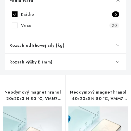
d
Podľa tvaru
u
Kvádre
6
k
t
Valce
20
o
v
Rozsah odtrhovej sily (kg)
Rozsah výšky B (mm)
Neodymový magnet hranol
Neodymový magnet hranol
20x20x3 N 80 °C, VMM7-
40x20x5 N 80 °C, VMM7-
N42
N42