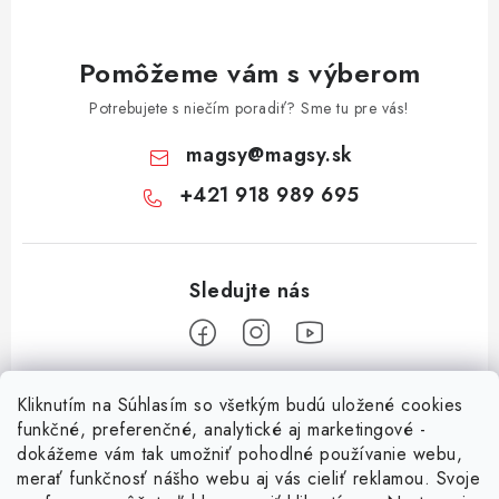
Pomôžeme vám s výberom
Potrebujete s niečím poradiť? Sme tu pre vás!
magsy
@
magsy.sk
+421 918 989 695
Z
Kliknutím na Súhlasím so všetkým budú uložené cookies
á
funkčné, preferenčné, analytické aj marketingové -
Informácie pre vás
p
dokážeme vám tak umožniť pohodlné používanie webu,
merať funkčnosť nášho webu aj vás cieliť reklamou. Svoje
ä
O nás