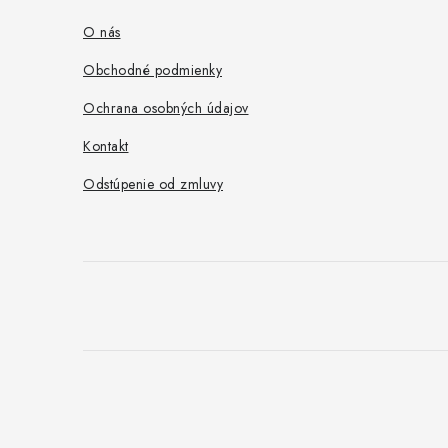
ä
O nás
t
Obchodné podmienky
i
Ochrana osobných údajov
e
Kontakt
Odstúpenie od zmluvy