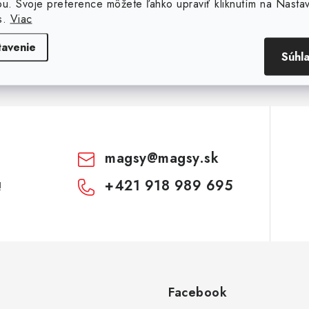
ou. Svoje preference môžete ľahko upraviť kliknutím na Nasta
 váš e-mail
Email
s.
Viac
tavenie
Súhl
Zadaním e-mailu súhlasíte s
podmienkami oc
magsy
@
magsy.sk
+421 918 989 695
!
Facebook