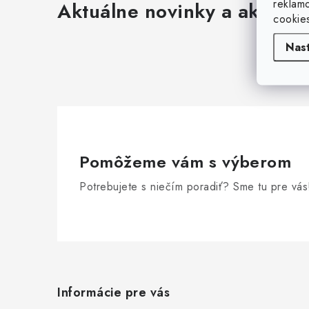
reklam
Aktuálne novinky a akcie na
cookie
Nas
Pomôžeme vám s výberom
Potrebujete s niečím poradiť? Sme tu pre vás
Z
á
Informácie pre vás
p