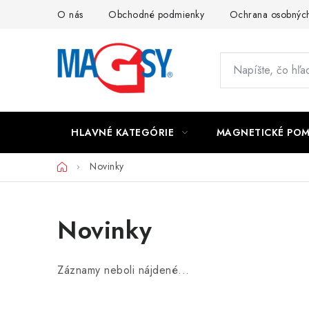
Prejsť
O nás
Obchodné podmienky
Ochrana osobných
na
obsah
HLAVNÉ KATEGÓRIE
MAGNETICKÉ PO
Domov
Novinky
Novinky
Záznamy neboli nájdené...