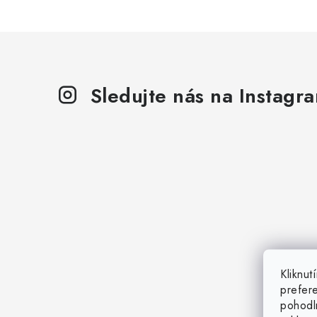
Sledujte nás na Instagr
Kliknu
prefer
pohodl