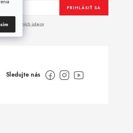
venia
PRIHLÁSIŤ SA
asím
hrany osobných údajov