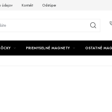
 údajov
Kontakt
Odstúpenie od zmluvy
MÔCKY
PRIEMYSELNÉ MAGNETY
OSTATNÉ MA