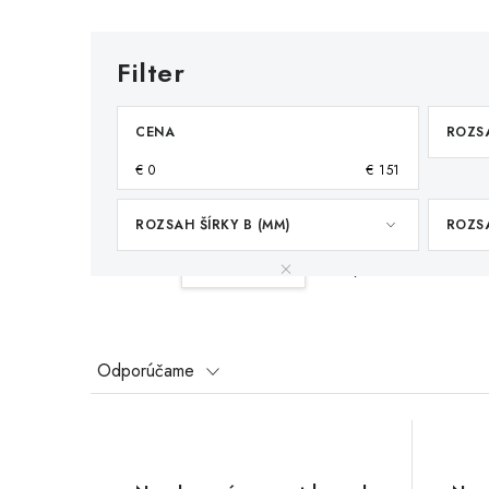
CENA
ROZSA
€
0
€
151
ROZSAH ŠÍRKY B (MM)
ROZSA
Váš filter:
121-150°C
Vymazať filtre
R
Odporúčame
a
V
d
ý