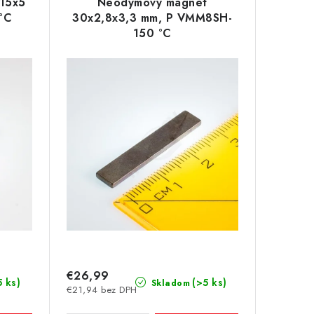
15x5
Neodymový magnet
°C
30x2,8x3,3 mm, P VMM8SH-
150 °C
€26,99
5 ks)
(>5 ks)
Skladom
€21,94 bez DPH