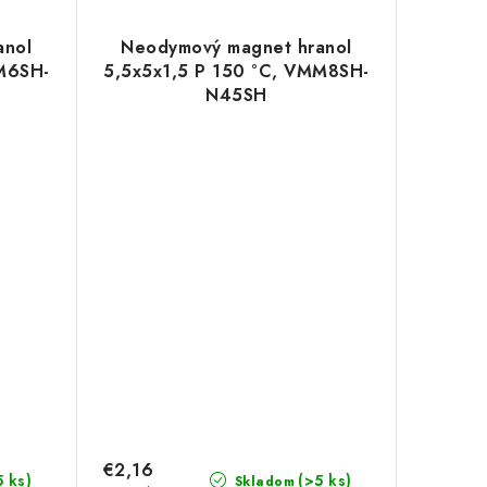
anol
Neodymový magnet hranol
MM6SH-
5,5x5x1,5 P 150 °C, VMM8SH-
N45SH
€2,16
5 ks)
(>5 ks)
Skladom