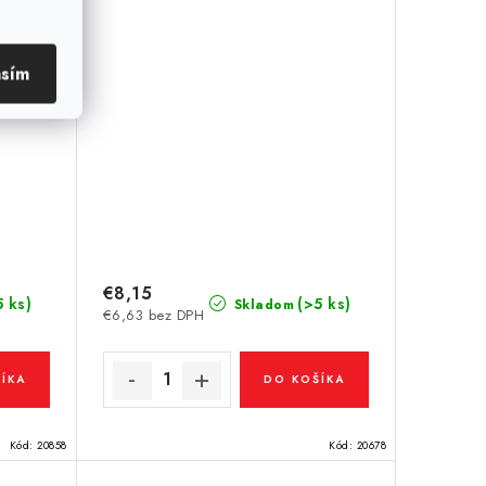
asím
€8,15
5 ks)
(>5 ks)
Skladom
€6,63 bez DPH
ÍKA
DO KOŠÍKA
Kód:
20858
Kód:
20678