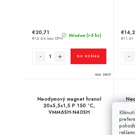
€20,71
€14,
(>5 ks)
Skladom
€16,84 bez DPH
€11,61
DO KOŠÍKA
Kód:
20927
Neodymový magnet hranol
Neo
20x5,5x1,5 P 150 °C,
2
VMM6SH-N40SH
Kliknu
prefer
pohodl
reklam