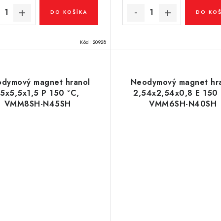
DO KOŠÍKA
DO KOŠ
Kód:
20928
dymový magnet hranol
Neodymový magnet hr
15x5,5x1,5 P 150 °C,
2,54x2,54x0,8 E 150 
VMM8SH-N45SH
VMM6SH-N40SH