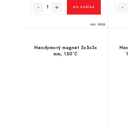
v
v
DO KOŠÍKA
Kód:
20828
Neodymový magnet 5x5x3x
Neo
mm, 150°C