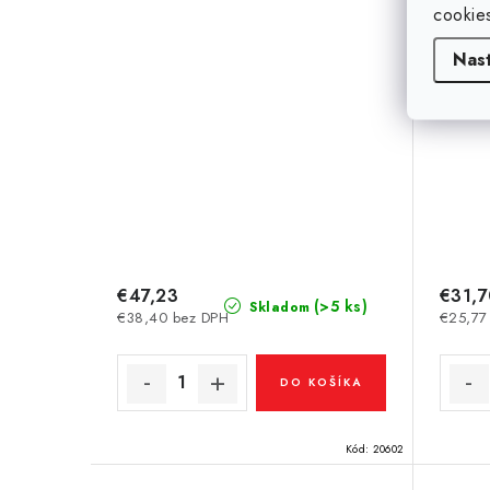
cookie
Nas
€47,23
€31,
(>5 ks)
Skladom
€38,40 bez DPH
€25,77
DO KOŠÍKA
Kód:
20602