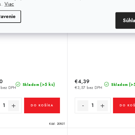
s.
Viac
tavenie
Súhl
70
€4,39
(>5 ks)
(>
Skladom
Skladom
 bez DPH
€3,57 bez DPH
DO KOŠÍKA
DO KOŠ
Kód:
20831