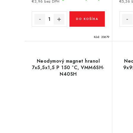
€3,96 bez DPH
€5,36 
DO KOŠÍKA
Kód:
20679
Neodymový magnet hranol
Neo
7x5,5x1,5 P 150 °C, VMM6SH-
9x9
N40SH