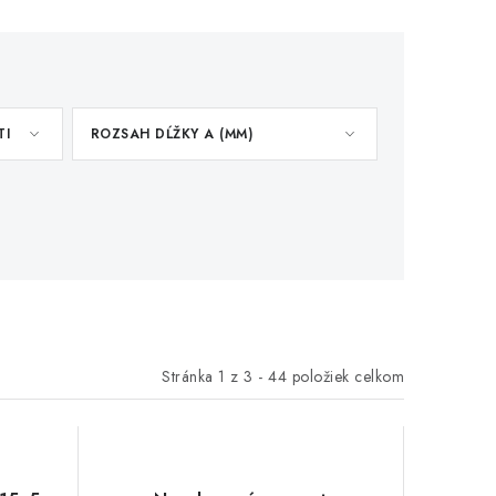
TI
ROZSAH DĹŽKY A (MM)
Stránka
1
z
3
-
44
položiek celkom