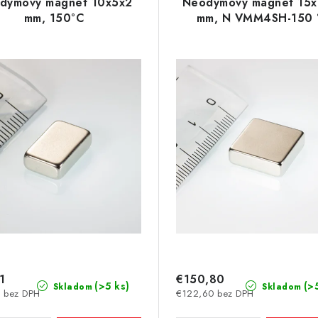
dymový magnet 10x5x2
Neodymový magnet 15x
mm, 150°C
mm, N VMM4SH-150 
1
€150,80
(>5 ks)
(>
Skladom
Skladom
 bez DPH
€122,60 bez DPH