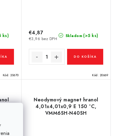
€4,87
5 ks)
(>5 ks)
Skladom
€3,96 bez DPH
ÍKA
DO KOŠÍKA
Kód:
20670
Kód:
20669
anol
Neodymový magnet hranol
,
4,01x4,01x0,9 E 150 °C,
VMM6SH-N40SH
ť
venia