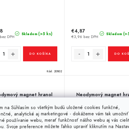
28
€4,87
(>5 ks)
(>
Skladom
Skladom
 bez DPH
€3,96 bez DPH
DO KOŠÍKA
DO KOŠ
Kód:
20802
dymový magnet hranol
Neodymový magnet hr
0x5,5x2,5 P 150 °C,
3,2x2x0,6 N 150 °C
VMM8SH-N45SH
VMM8SH-N45SH
tím na Súhlasím so všetkým budú uložené cookies funkčné,
enčné, analytické aj marketingové - dokážeme vám tak umožniť
né používanie webu, merať funkčnosť nášho webu aj vás cieli
ou. Svoje preference môžete ľahko upraviť kliknutím na Nasta