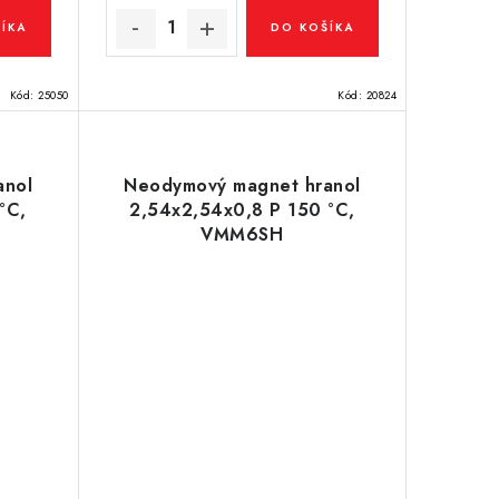
ÍKA
DO KOŠÍKA
Kód:
25050
Kód:
20824
anol
Neodymový magnet hranol
°C,
2,54x2,54x0,8 P 150 °C,
VMM6SH