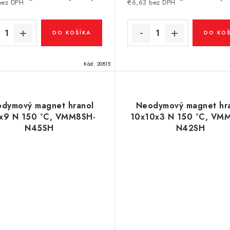
bez DPH
€6,63 bez DPH
DO KOŠÍKA
DO KOŠ
Kód:
20815
dymový magnet hranol
Neodymový magnet hr
x9 N 150 °C, VMM8SH-
10x10x3 N 150 °C, VM
N45SH
N42SH