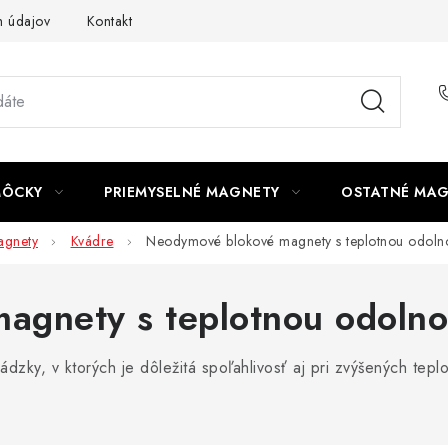
 údajov
Kontakt
MÔCKY
PRIEMYSELNÉ MAGNETY
OSTATNÉ MA
gnety
Kvádre
Neodymové blokové magnety s teplotnou odoln
agnety s teplotnou odolno
ky, v ktorých je dôležitá spoľahlivosť aj pri zvýšených teplo