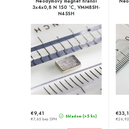
e
Neodymový magnet hranol
Neo
p
3x4x0,8 N 150 °C, VMM8SH-
n
N45SH
i
i
s
e
p
p
r
r
o
o
d
d
u
u
k
k
t
t
€9,41
€33,1
o
(>5 ks)
Skladom
€7,65 bez DPH
€26,92
o