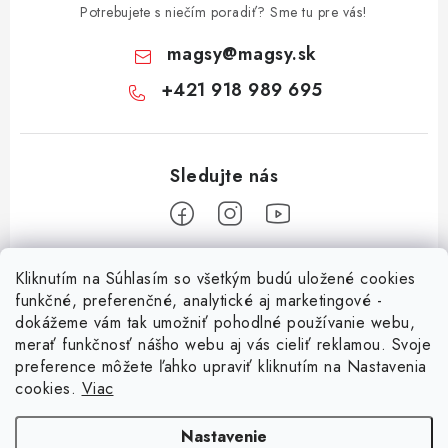
Potrebujete s niečím poradiť? Sme tu pre vás!
magsy
@
magsy.sk
+421 918 989 695
Z
Kliknutím na Súhlasím so všetkým budú uložené cookies
á
funkčné, preferenčné, analytické aj marketingové -
Informácie pre vás
p
dokážeme vám tak umožniť pohodlné používanie webu,
merať funkčnosť nášho webu aj vás cieliť reklamou. Svoje
ä
O nás
preference môžete ľahko upraviť kliknutím na Nastavenia
t
cookies.
Viac
Facebook
Obchodné podmienky
i
e
Ochrana osobných údajov
Nastavenie