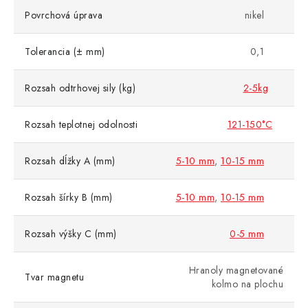
Povrchová úprava
nikel
Tolerancia (± mm)
0,1
Rozsah odtrhovej sily (kg)
2-5kg
Rozsah teplotnej odolnosti
121-150°C
Rozsah dĺžky A (mm)
5-10 mm
,
10-15 mm
Rozsah šírky B (mm)
5-10 mm
,
10-15 mm
Rozsah výšky C (mm)
0-5 mm
Hranoly magnetované
Tvar magnetu
kolmo na plochu