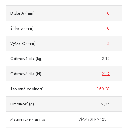
Dĺžka A (mm)
10
Šírka B (mm)
10
Výška C (mm)
3
Odtrhová sila (kg)
2,12
Odtrhová sila (N)
21,2
Teplotná odolnosť
150 °C
Hmotnosť (g)
2,25
Magnetické vlastnosti
VMM7SH-N42SH