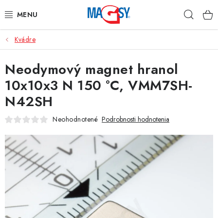
Prejsť
Hľad
na
obsah
Kvádre
HLAVNÉ KATEGÓRIE
Neodymový magnet hranol
MAGNETICKÉ POMÔCKY
10x10x3 N 150 °C, VMM7SH-
PRIEMYSELNÉ MAGNETY
N42SH
OSTATNÉ MAGNETY
Neohodnotené
Podrobnosti hodnotenia
NEREZOVÉ MATERIÁLY
O nás
Obchodné podmienky
Ochrana osobných údajov
Kontakt
Odstúpenie od zmluvy