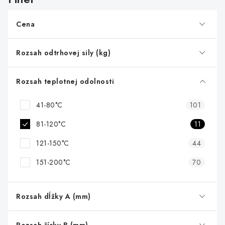
p
r
Cena
o
d
Rozsah odtrhovej sily (kg)
u
k
Rozsah teplotnej odolnosti
t
41-80°C
101
o
v
81-120°C
11
121-150°C
44
151-200°C
70
Rozsah dĺžky A (mm)