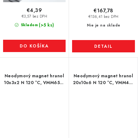
€4,39
€167,78
€3,57 bez DPH
€136,41 bez DPH
(>5 ks)
Skladom
Nie je na sklade
DO KOŠÍKA
DETAIL
Neodymový magnet hranol
Neodymový magnet hranol
10x3x2 N 120 °C, VMM65H-
20x10x6 N 120 °C, VMM4H-
N44H
N35H