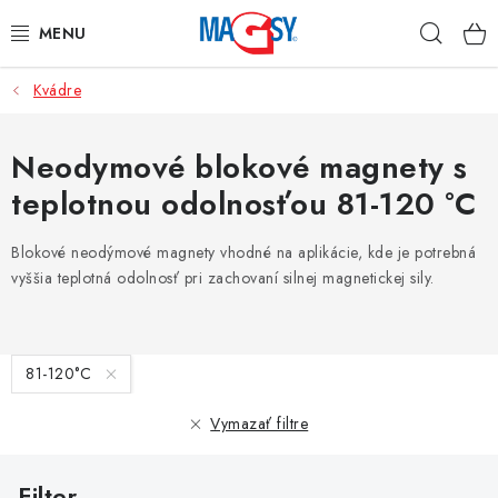
Prejsť
Hľad
na
obsah
Kvádre
HLAVNÉ KATEGÓRIE
MAGNETICKÉ POMÔCKY
Neodymové blokové magnety s
teplotnou odolnosťou 81-120 °C
PRIEMYSELNÉ MAGNETY
Blokové neodýmové magnety vhodné na aplikácie, kde je potrebná
OSTATNÉ MAGNETY
vyššia teplotná odolnosť pri zachovaní silnej magnetickej sily.
NEREZOVÉ MATERIÁLY
V
81-120°C
O nás
Obchodné podmienky
Ochrana osobných údajov
ý
p
Kontakt
Odstúpenie od zmluvy
Vymazať filtre
i
s