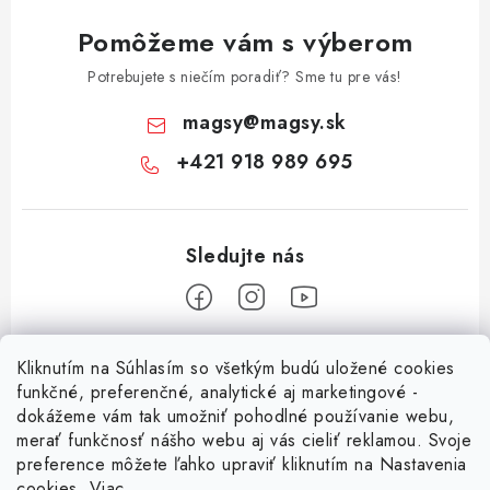
Pomôžeme vám s výberom
Potrebujete s niečím poradiť? Sme tu pre vás!
magsy
@
magsy.sk
+421 918 989 695
Z
Kliknutím na Súhlasím so všetkým budú uložené cookies
á
funkčné, preferenčné, analytické aj marketingové -
Informácie pre vás
p
dokážeme vám tak umožniť pohodlné používanie webu,
merať funkčnosť nášho webu aj vás cieliť reklamou. Svoje
ä
O nás
preference môžete ľahko upraviť kliknutím na Nastavenia
t
cookies.
Viac