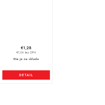
€1,28
€1,04 bez DPH
Nie je na sklade
DETAIL
O
v