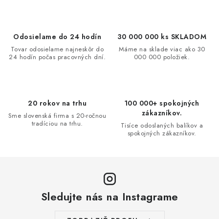
l
á
d
Odosielame do 24 hodín
30 000 000 ks SKLADOM
a
Tovar odosielame najneskôr do
Máme na sklade viac ako 30
24 hodín počas pracovných dní.
000 000 položiek.
c
i
e
p
20 rokov na trhu
100 000+ spokojných
r
zákazníkov.
Sme slovenská firma s 20-ročnou
v
tradíciou na trhu.
Tisíce odoslaných balíkov a
spokojných zákazníkov.
k
y
v
ý
p
Sledujte nás na Instagrame
i
s