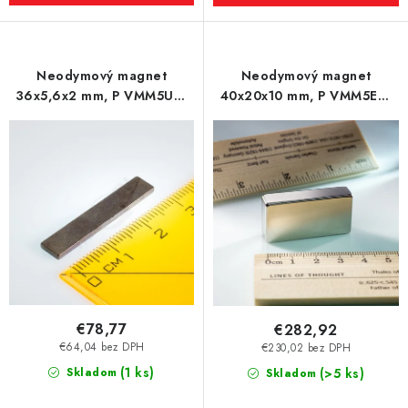
Neodymový magnet
Neodymový magnet
36x5,6x2 mm, P VMM5UH-
40x20x10 mm, P VMM5EH-
180 °C
200 °C
€78,77
€282,92
€64,04 bez DPH
€230,02 bez DPH
(1 ks)
Skladom
(>5 ks)
Skladom