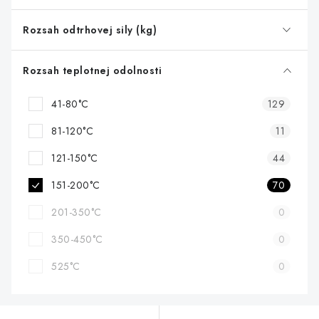
Rozsah odtrhovej sily (kg)
Rozsah teplotnej odolnosti
41-80°C
129
81-120°C
11
121-150°C
44
151-200°C
70
201-350°C
0
350-450°C
0
525°C
0