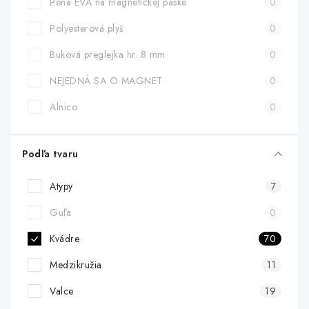
Pena EVA na magnetickej páske
0
Polyesterová plyš
0
Buková preglejka hr. 8 mm
0
NEJEDNÁ SA O MAGNET
0
Alnico
0
Podľa tvaru
Atypy
7
Guľa
0
Kvádre
70
Medzikružia
11
Valce
19