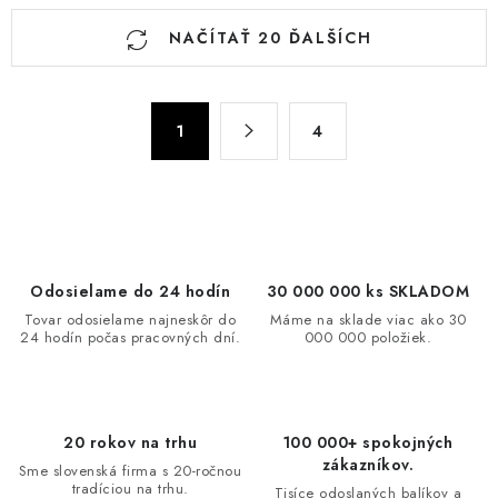
O
NAČÍTAŤ 20 ĎALŠÍCH
v
l
á
S
d
1
4
t
a
r
c
á
n
i
k
e
o
p
Odosielame do 24 hodín
30 000 000 ks SKLADOM
v
r
Tovar odosielame najneskôr do
Máme na sklade viac ako 30
a
v
24 hodín počas pracovných dní.
000 000 položiek.
n
k
i
y
e
v
20 rokov na trhu
100 000+ spokojných
ý
zákazníkov.
Sme slovenská firma s 20-ročnou
p
tradíciou na trhu.
Tisíce odoslaných balíkov a