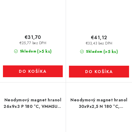
€31,70
€41,12
€25,77 bez DPH
€33,43 bez DPH
(>5 ks)
Skladom
(>5 ks)
Skladom
DO KOŠÍKA
DO KOŠÍKA
Neodymový magnet hranol
Neodymový magnet hranol
26x9x3 P 180 °C, VMM5UH-
30x9x2,5 N 180 °C,
N35UH
VMM5UH-N35UH