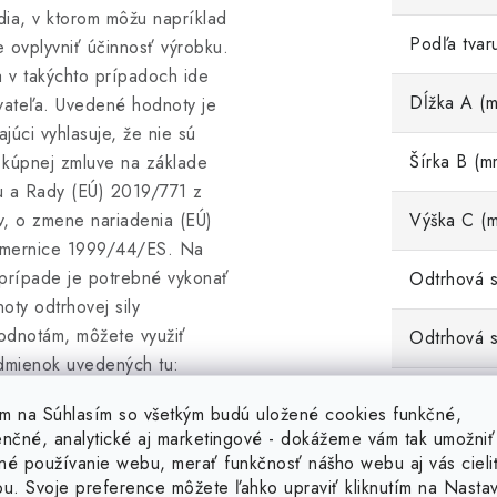
edia, v ktorom môžu napríklad
Podľa tvar
ovplyvniť účinnosť výrobku.
a v takýchto prípadoch ide
Dĺžka A (
vateľa. Uvedené hodnoty je
úci vyhlasuje, že nie sú
Šírka B (m
v kúpnej zmluve na základe
u a Rady (EÚ) 2019/771 z
v, o zmene nariadenia (EÚ)
Výška C (
smernice 1999/44/ES. Na
 prípade je potrebné vykonať
Odtrhová si
ty odtrhovej sily
odnotám, môžete využiť
Odtrhová s
dmienok uvedených tu:
 silnejší magnet. Týchto 30
Teplotná o
tím na Súhlasím so všetkým budú uložené cookies funkčné,
torých môže predajca vrátenie
enčné, analytické aj marketingové - dokážeme vám tak umožniť
Hmotnosť 
né používanie webu, merať funkčnosť nášho webu aj vás cieli
ou. Svoje preference môžete ľahko upraviť kliknutím na Nasta