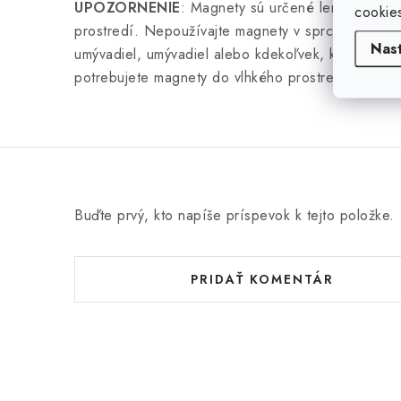
UPOZORNENIE
: Magnety sú určené len na použ
cookie
prostredí. Nepoužívajte magnety v sprchových kúto
Nas
umývadiel, umývadiel alebo kdekoľvek, kde by na 
potrebujete magnety do vlhkého prostredia, kontak
Buďte prvý, kto napíše príspevok k tejto položke.
PRIDAŤ KOMENTÁR