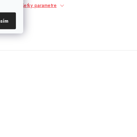
Všetky parametre
asím