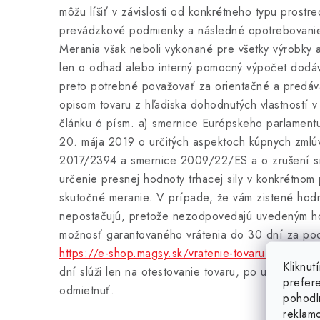
môžu líšiť v závislosti od konkrétneho typu prostr
prevádzkové podmienky a následné opotrebovanie 
Merania však neboli vykonané pre všetky výrobky 
len o odhad alebo interný pomocný výpočet dodá
preto potrebné považovať za orientačné a predávaj
opisom tovaru z hľadiska dohodnutých vlastností 
článku 6 písm. a) smernice Európskeho parlament
20. mája 2019 o určitých aspektoch kúpnych zmlú
2017/2394 a smernice 2009/22/ES a o zrušení 
určenie presnej hodnoty trhacej sily v konkrétnom
skutočné meranie. V prípade, že vám zistené hodno
nepostačujú, pretože nezodpovedajú uvedeným h
možnosť garantovaného vrátenia do 30 dní za po
https://e-shop.magsy.sk/vratenie-tovaru/
a zakúpiť
Kliknu
dní slúži len na otestovanie tovaru, po uplynutí k
prefer
odmietnuť.
pohodl
reklam