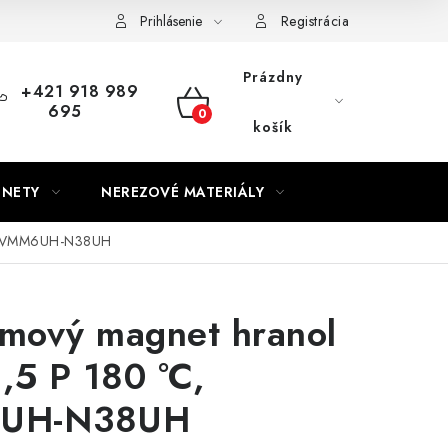
Prihlásenie
Registrácia
Prázdny
+421 918 989
695
NÁKUPNÝ
košík
KOŠÍK
GNETY
NEREZOVÉ MATERIÁLY
C, VMM6UH-N38UH
mový magnet hranol
,5 P 180 °C,
UH-N38UH