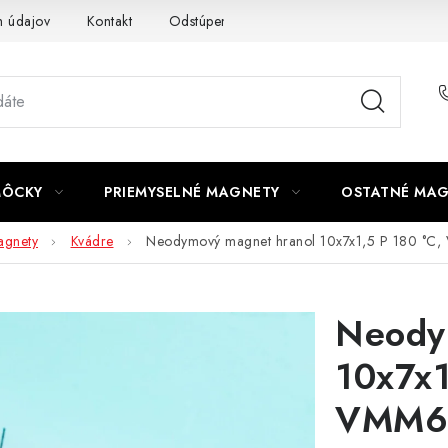
 údajov
Kontakt
Odstúpenie od zmluvy
MÔCKY
PRIEMYSELNÉ MAGNETY
OSTATNÉ MA
gnety
Kvádre
Neodymový magnet hranol 10x7x1,5 P 180 °
Neody
10x7x1
VMM6