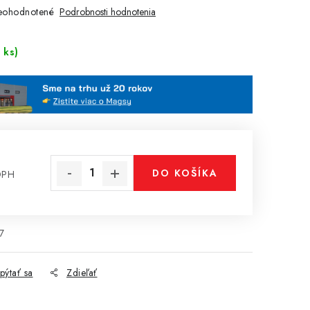
eohodnotené
Podrobnosti hodnotenia
 ks)
DO KOŠÍKA
DPH
cena:
7
pýtať sa
Zdieľať