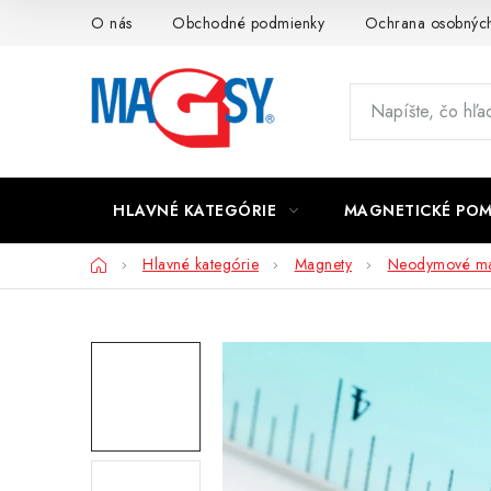
Prejsť
O nás
Obchodné podmienky
Ochrana osobných
na
obsah
HLAVNÉ KATEGÓRIE
MAGNETICKÉ PO
Domov
Hlavné kategórie
Magnety
Neodymové ma