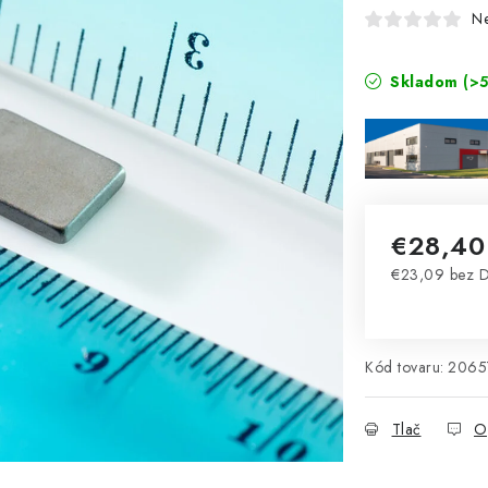
N
Skladom
(>5
€28,40
€23,09 bez 
Jednotková 
Kód tovaru:
2065
Tlač
O