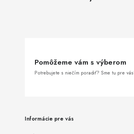
Pomôžeme vám s výberom
Potrebujete s niečím poradiť? Sme tu pre vás
Z
á
Informácie pre vás
p