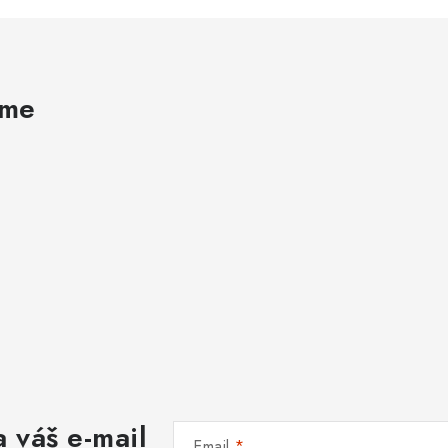
ame
 váš e-mail
Email