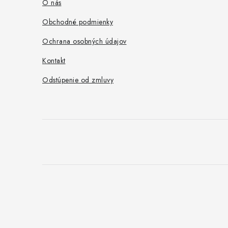
ä
O nás
t
Obchodné podmienky
i
Ochrana osobných údajov
e
Kontakt
Odstúpenie od zmluvy