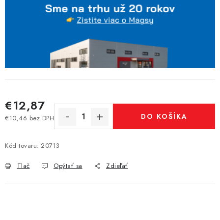
€12,87
DO KOŠÍKA
€10,46 bez DPH
Jednotková cena:
Kód tovaru:
20713
Tlač
Opýtať sa
Zdieľať