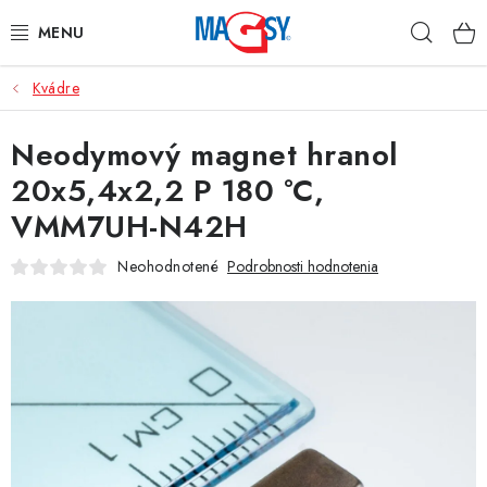
Prejsť
Hľad
na
obsah
Kvádre
HLAVNÉ KATEGÓRIE
Neodymový magnet hranol
MAGNETICKÉ POMÔCKY
20x5,4x2,2 P 180 °C,
PRIEMYSELNÉ MAGNETY
VMM7UH-N42H
OSTATNÉ MAGNETY
Neohodnotené
Podrobnosti hodnotenia
NEREZOVÉ MATERIÁLY
O nás
Obchodné podmienky
Ochrana osobných údajov
Kontakt