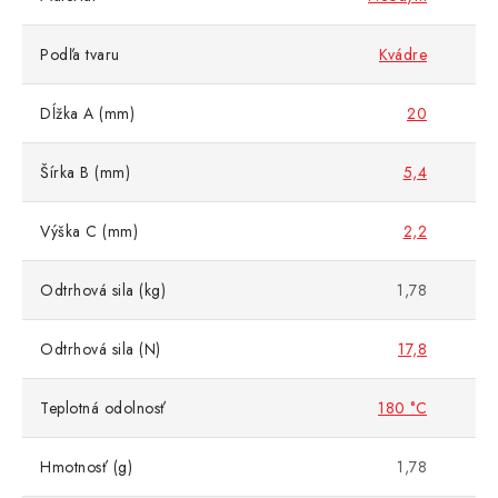
Podľa tvaru
Kvádre
Dĺžka A (mm)
20
Šírka B (mm)
5,4
Výška C (mm)
2,2
Odtrhová sila (kg)
1,78
Odtrhová sila (N)
17,8
Teplotná odolnosť
180 °C
Hmotnosť (g)
1,78