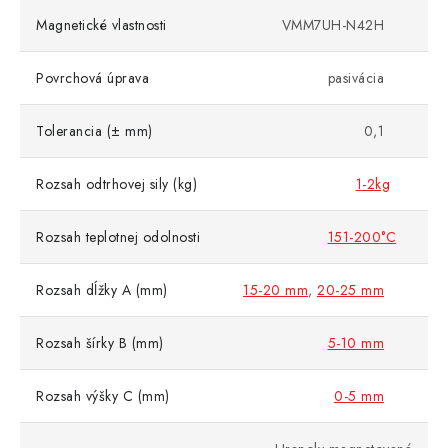
Magnetické vlastnosti
VMM7UH-N42H
Povrchová úprava
pasivácia
Tolerancia (± mm)
0,1
Rozsah odtrhovej sily (kg)
1-2kg
Rozsah teplotnej odolnosti
151-200°C
Rozsah dĺžky A (mm)
15-20 mm
,
20-25 mm
Rozsah šírky B (mm)
5-10 mm
Rozsah výšky C (mm)
0-5 mm