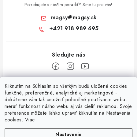
Potrebujete s niečím poradiť? Sme tu pre vás!
magsy
@
magsy.sk
+421 918 989 695
Z
Kliknutím na Súhlasím so všetkým budú uložené cookies
á
funkčné, preferenčné, analytické aj marketingové -
Informácie pre vás
p
dokážeme vám tak umožniť pohodlné používanie webu,
merať funkčnosť nášho webu aj vás cieliť reklamou. Svoje
ä
O nás
preference môžete ľahko upraviť kliknutím na Nastavenia
t
cookies.
Viac
Facebook
Obchodné podmienky
i
e
Ochrana osobných údajov
Nastavenie