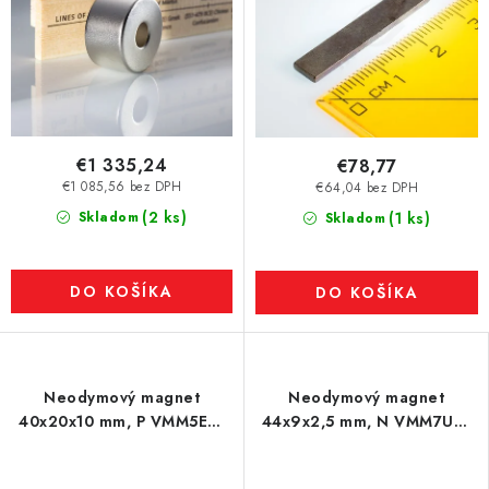
€1 335,24
€78,77
€1 085,56 bez DPH
€64,04 bez DPH
(2 ks)
Skladom
(1 ks)
Skladom
DO KOŠÍKA
DO KOŠÍKA
Neodymový magnet
Neodymový magnet
40x20x10 mm, P VMM5EH-
44x9x2,5 mm, N VMM7UH-
200 °C
180 °C