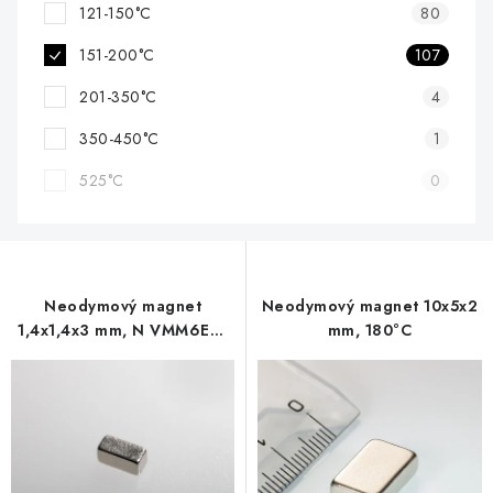
121-150°C
80
151-200°C
107
201-350°C
4
350-450°C
1
525°C
0
Neodymový magnet
Neodymový magnet 10x5x2
1,4x1,4x3 mm, N VMM6EH-
mm, 180°C
200 °C