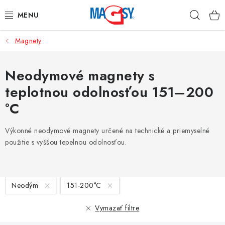
Prejsť
Hľad
na
obsah
Magnety
HLAVNÉ KATEGÓRIE
MAGNETICKÉ POMÔCKY
Neodymové magnety s
teplotnou odolnosťou 151–200
PRIEMYSELNÉ MAGNETY
°C
OSTATNÉ MAGNETY
Výkonné neodymové magnety určené na technické a priemyselné
použitie s vyššou tepelnou odolnosťou.
NEREZOVÉ MATERIÁLY
O nás
Obchodné podmienky
Ochrana osobných údajov
V
Neodým
151-200°C
Kontakt
Odstúpenie od zmluvy
ý
p
Vymazať filtre