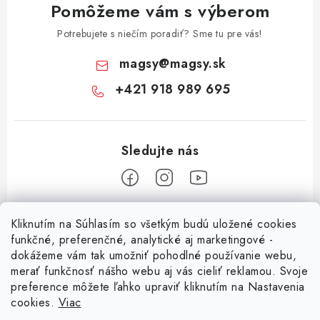
Pomôžeme vám s výberom
Potrebujete s niečím poradiť? Sme tu pre vás!
magsy
@
magsy.sk
+421 918 989 695
Z
Kliknutím na Súhlasím so všetkým budú uložené cookies
á
funkčné, preferenčné, analytické aj marketingové -
Informácie pre vás
p
dokážeme vám tak umožniť pohodlné používanie webu,
merať funkčnosť nášho webu aj vás cieliť reklamou. Svoje
ä
O nás
preference môžete ľahko upraviť kliknutím na Nastavenia
t
cookies.
Viac
Facebook
Obchodné podmienky
i