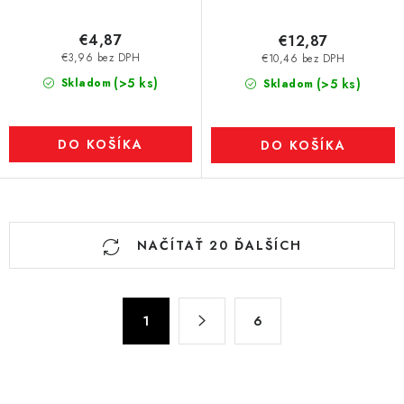
€4,87
€12,87
€3,96 bez DPH
€10,46 bez DPH
(>5 ks)
Skladom
(>5 ks)
Skladom
DO KOŠÍKA
DO KOŠÍKA
O
NAČÍTAŤ 20 ĎALŠÍCH
v
l
á
S
d
1
6
t
a
r
c
á
n
i