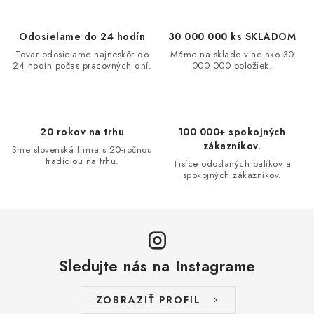
k
e
o
p
Odosielame do 24 hodín
30 000 000 ks SKLADOM
v
r
Tovar odosielame najneskôr do
Máme na sklade viac ako 30
a
v
24 hodín počas pracovných dní.
000 000 položiek.
n
k
i
y
e
v
20 rokov na trhu
100 000+ spokojných
ý
zákazníkov.
Sme slovenská firma s 20-ročnou
p
tradíciou na trhu.
Tisíce odoslaných balíkov a
i
spokojných zákazníkov.
s
u
Sledujte nás na Instagrame
ZOBRAZIŤ PROFIL