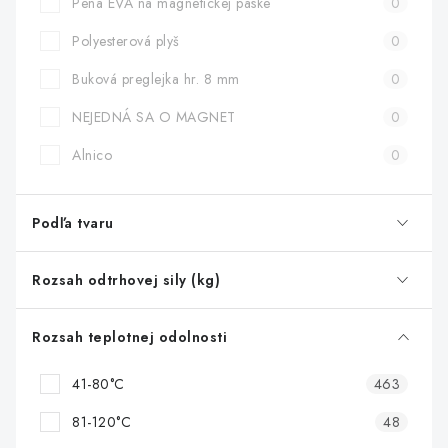
Pena EVA na magnetickej páske
0
Polyesterová plyš
0
Buková preglejka hr. 8 mm
0
NEJEDNÁ SA O MAGNET
0
Alnico
0
Podľa tvaru
Rozsah odtrhovej sily (kg)
Rozsah teplotnej odolnosti
41-80°C
463
81-120°C
48