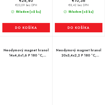
€28,40
€10,36
€23,09 bez DPH
€8,42 bez DPH
(>5 ks)
(>5 ks)
Skladom
Skladom
DO KOŠÍKA
DO KOŠÍKA
Neodymový magnet hranol
Neodymový magnet hranol
14x4,6x1,6 P 180 °C,
20x5,4x2,2 P 180 °C,
VMM5UH-N35UH
VMM7UH-N42H