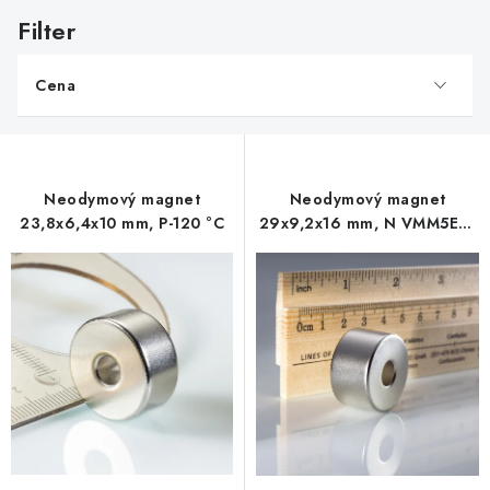
V
ý
p
Cena
i
s
p
r
Neodymový magnet
Neodymový magnet
o
23,8x6,4x10 mm, P-120 °C
29x9,2x16 mm, N VMM5EH-
d
200 °C
u
k
t
o
v