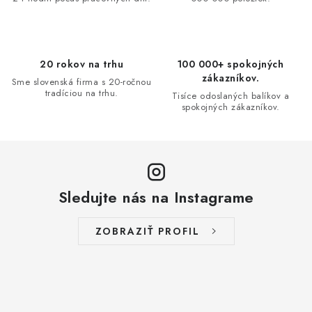
v
n
k
i
y
e
v
20 rokov na trhu
100 000+ spokojných
ý
zákazníkov.
Sme slovenská firma s 20-ročnou
p
tradíciou na trhu.
Tisíce odoslaných balíkov a
i
spokojných zákazníkov.
s
u
Sledujte nás na Instagrame
ZOBRAZIŤ PROFIL