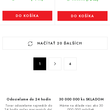
DO KOŠÍKA
DO KOŠÍKA
O
NAČÍTAŤ 20 ĎALŠÍCH
v
l
á
S
d
1
4
t
a
r
c
á
n
i
k
e
o
p
Odosielame do 24 hodín
30 000 000 ks SKLADOM
v
r
Tovar odosielame najneskôr do
Máme na sklade viac ako 30
a
24 hodín počas pracovných dní.
000 000 položiek.