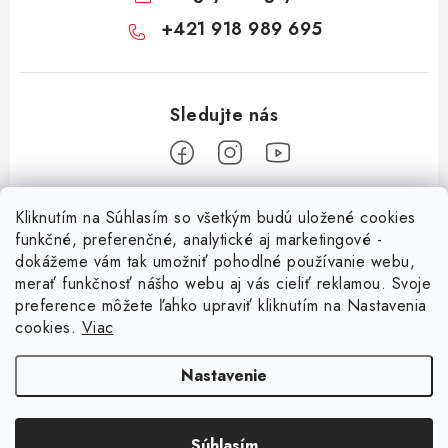
+421 918 989 695
Z
Kliknutím na Súhlasím so všetkým budú uložené cookies
á
funkčné, preferenčné, analytické aj marketingové -
Informácie pre vás
p
dokážeme vám tak umožniť pohodlné používanie webu,
merať funkčnosť nášho webu aj vás cieliť reklamou. Svoje
ä
O nás
preference môžete ľahko upraviť kliknutím na Nastavenia
t
cookies.
Viac
Facebook
Obchodné podmienky
i
e
Ochrana osobných údajov
Nastavenie
Kontakt
Súhlasím
Odstúpenie od zmluvy
Copyright 2026
Magsy.sk
. Všetky práva vyhradené.
Upraviť nastavenie cookies