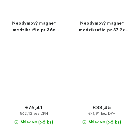
Neodymový magnet
Neodymový magnet
medzikružie pr.36x
medzikružie pr.37,2x
pr.12,1x15 N 80 °C, VMM10-
pr.15,2x16 N 80 °C, VMM5-
N50
N38
€76,41
€88,45
€62,12 bez DPH
€71,91 bez DPH
(>5 ks)
(>5 ks)
Skladom
Skladom