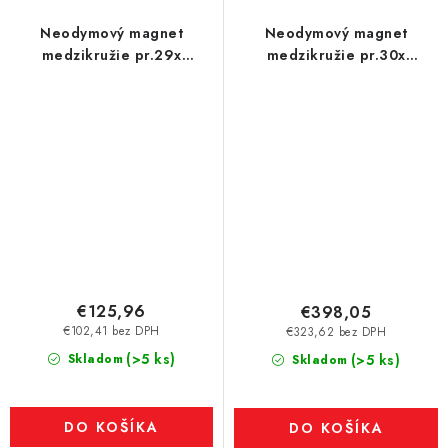
Neodymový magnet
Neodymový magnet
medzikružie pr.29x
medzikružie pr.30x
pr.9,2x16 N 80 °C, VMM5
pr.20x35 P 180 °C,
VMM5UH-N35UH
€125,96
€398,05
€102,41 bez DPH
€323,62 bez DPH
(>5 ks)
Skladom
(>5 ks)
Skladom
DO KOŠÍKA
DO KOŠÍKA