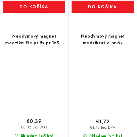
DO KOŠÍKA
DO KOŠÍKA
Neodymový magnet
Neodymový magnet
medzikružie pr.5x pr.1x5 Z
medzikružie pr.6x
80 °C, VMM4-N30
pr.3,5x2,5 N 80 °C, VMM4-
N30
€0,39
€1,72
€0,32 bez DPH
€1,40 bez DPH
(>5 ks)
Skladom
(>5 ks)
Skladom