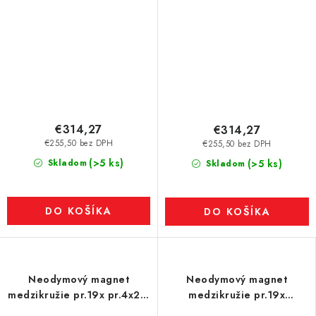
€314,27
€314,27
€255,50 bez DPH
€255,50 bez DPH
(>5 ks)
Skladom
(>5 ks)
Skladom
DO KOŠÍKA
DO KOŠÍKA
Neodymový magnet
Neodymový magnet
medzikružie pr.19x pr.4x2,5
medzikružie pr.19x
P 150 °C, VMM8SH-N45SH
pr.5,1x16 N 120 °C, VMM4H-