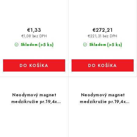
€1,33
€272,21
€1,08 bez DPH
€221,31 bez DPH
(>5 ks)
(>5 ks)
Skladom
Skladom
DO KOŠÍKA
DO KOŠÍKA
Neodymový magnet
Neodymový magnet
medzikružie pr.19,4x
medzikružie pr.19,4x
pr.5,1x16 N 120 °C, VMM9H
pr.5,1x16 N 80 °C, VMM10