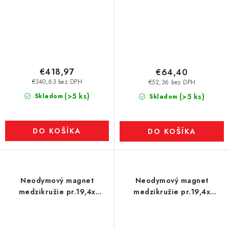
€418,97
€64,40
€340,63 bez DPH
€52,36 bez DPH
(>5 ks)
Skladom
(>5 ks)
Skladom
DO KOŠÍKA
DO KOŠÍKA
Neodymový magnet
Neodymový magnet
medzikružie pr.19,4x
medzikružie pr.19,4x
pr.9,2x16 N 120 °C,
pr.9,2x8 N 120 °C, VMM4H-
VMM4H-N35H
N35H