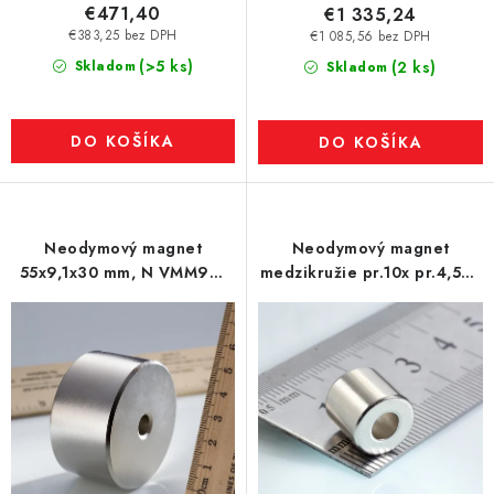
€471,40
€1 335,24
€383,25 bez DPH
€1 085,56 bez DPH
(>5 ks)
Skladom
(2 ks)
Skladom
DO KOŠÍKA
DO KOŠÍKA
Neodymový magnet
Neodymový magnet
55x9,1x30 mm, N VMM9H-
medzikružie pr.10x pr.4,5x9
120°C
N 200°C, VMM1EH-N25EH