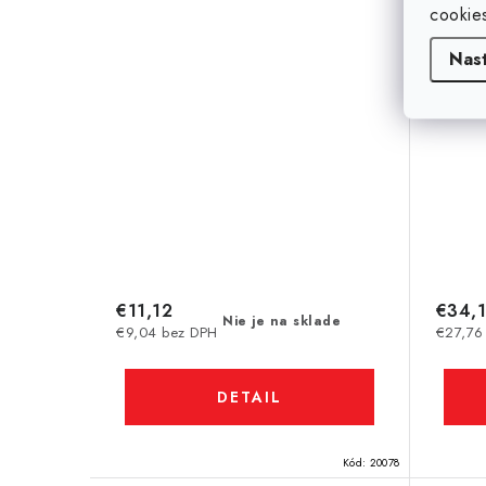
cookie
Nas
€11,12
€34,
Nie je na sklade
€9,04 bez DPH
€27,76
DETAIL
Kód:
20078