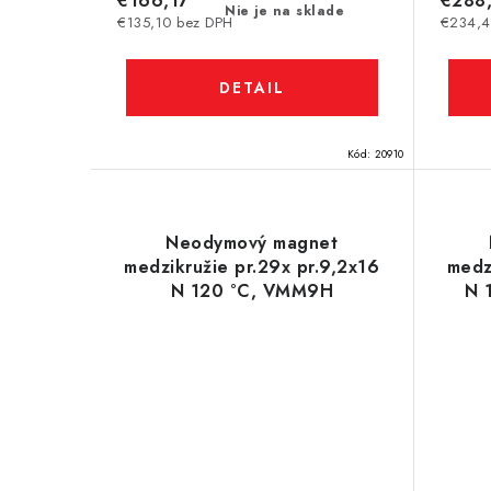
€166,17
€288
Nie je na sklade
€135,10 bez DPH
€234,4
DETAIL
Kód:
20910
Neodymový magnet
medzikružie pr.29x pr.9,2x16
medz
N 120 °C, VMM9H
N 