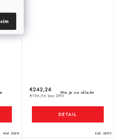
asím
€242,26
de
Nie je na sklade
€196,96 bez DPH
DETAIL
Kód:
20414
Kód:
24015