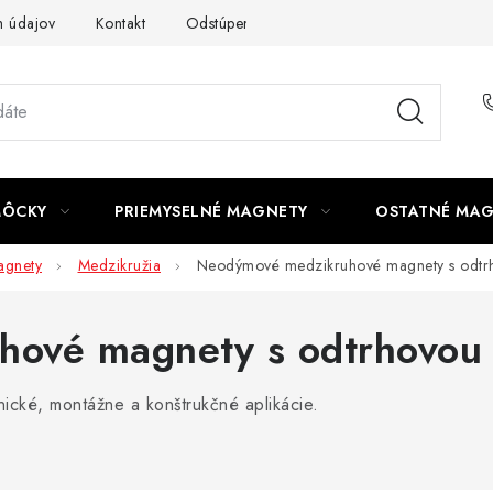
 údajov
Kontakt
Odstúpenie od zmluvy
MÔCKY
PRIEMYSELNÉ MAGNETY
OSTATNÉ MA
gnety
Medzikružia
Neodýmové medzikruhové magnety s odtr
ové magnety s odtrhovou 
ické, montážne a konštrukčné aplikácie.