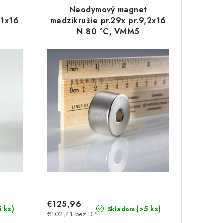
t
Neodymový magnet
,1x16
medzikružie pr.29x pr.9,2x16
N 80 °C, VMM5
€125,96
5 ks)
(>5 ks)
Skladom
€102,41 bez DPH