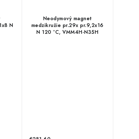
t
Neodymový magnet
,1x8 N
medzikružie pr.29x pr.9,2x16
N 120 °C, VMM4H-N35H