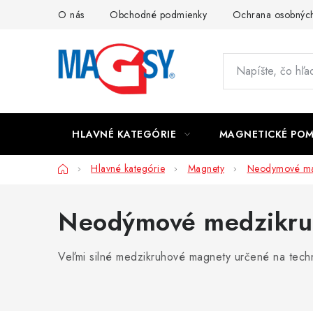
Prejsť
O nás
Obchodné podmienky
Ochrana osobných
na
obsah
HLAVNÉ KATEGÓRIE
MAGNETICKÉ PO
Domov
Hlavné kategórie
Magnety
Neodymové ma
Neodýmové medzikruh
Veľmi silné medzikruhové magnety určené na techn