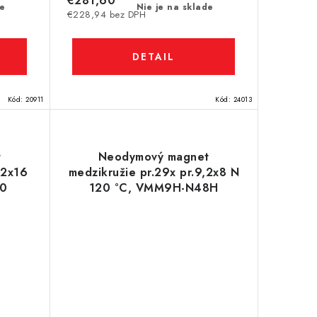
€281,60
de
Nie je na sklade
€228,94 bez DPH
DETAIL
Kód:
20911
Kód:
24013
t
Neodymový magnet
,2x16
medzikružie pr.29x pr.9,2x8 N
50
120 °C, VMM9H-N48H