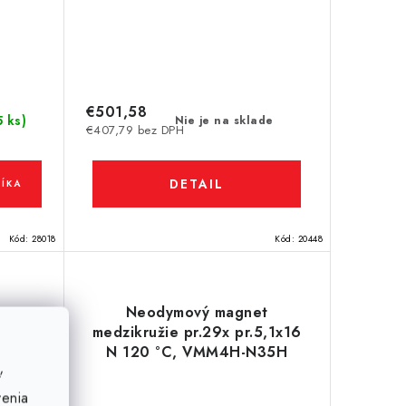
€501,58
5 ks)
Nie je na sklade
€407,79 bez DPH
DETAIL
ÍKA
Kód:
28018
Kód:
20448
t
Neodymový magnet
x25 N
medzikružie pr.29x pr.5,1x16
N 120 °C, VMM4H-N35H
ť
venia