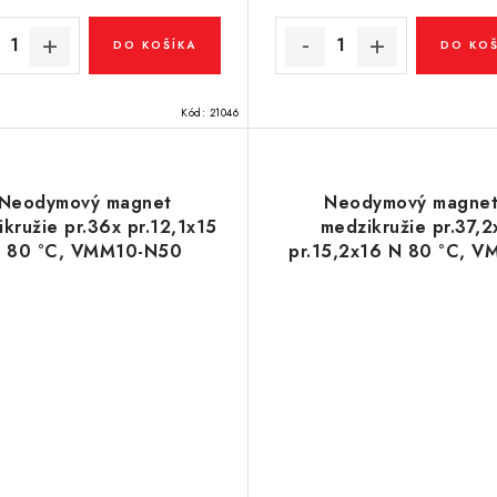
DO KOŠÍKA
DO KOŠ
Kód:
21046
Neodymový magnet
Neodymový magne
kružie pr.36x pr.12,1x15
medzikružie pr.37,2
 80 °C, VMM10-N50
pr.15,2x16 N 80 °C, V
N38