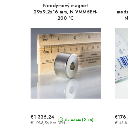
ý
e
Neodymový magnet
p
29x9,2x16 mm, N VMM5EH-
medz
n
200 °C
N
i
i
s
e
p
p
r
r
o
o
d
d
u
u
k
k
t
t
€1 335,24
€176
o
(2 ks)
Skladom
€1 085,56 bez DPH
€143,8
o