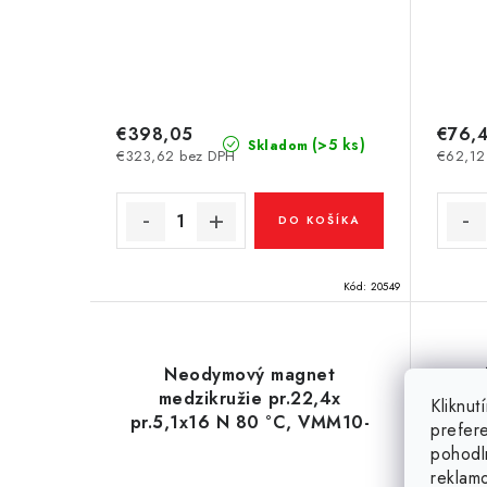
€398,05
€76,
(>5 ks)
Skladom
€323,62 bez DPH
€62,12
DO KOŠÍKA
Kód:
20549
Neodymový magnet
medzikružie pr.22,4x
medz
Kliknu
pr.5,1x16 N 80 °C, VMM10-
15
prefer
N50
pohodl
reklam