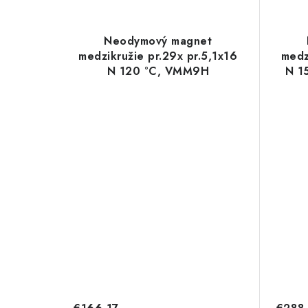
Neodymový magnet
medzikružie pr.29x pr.5,1x16
medz
N 120 °C, VMM9H
N 1