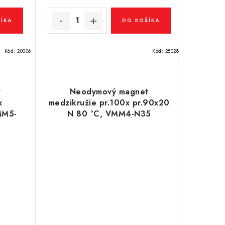
ÍKA
DO KOŠÍKA
Kód:
20006
Kód:
25028
t
Neodymový magnet
x
medzikružie pr.100x pr.90x20
MM5-
N 80 °C, VMM4-N35