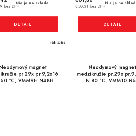
,42
€61,88
Nie je na sklade
Nie je na skla
9 bez DPH
€50,31 bez DPH
DETAIL
DETAIL
Kód:
20186
Neodymový magnet
Neodymový magne
ikružie pr.29x pr.9,2x16
medzikružie pr.29x pr.9
150 °C, VMM9H-N48H
N 80 °C, VMM10-N