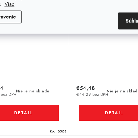
s.
Viac
tavenie
Súhl
14
€54,48
Nie je na sklade
Nie je na skla
 bez DPH
€44,29 bez DPH
DETAIL
DETAIL
Kód:
20803