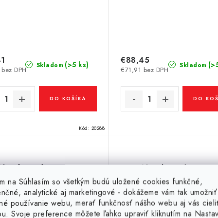
41
€88,45
(>5 ks)
(>
Skladom
Skladom
 bez DPH
€71,91 bez DPH
DO KOŠÍKA
DO KOŠ
Kód:
20288
Neodymový magnet
Neodymový magne
ikružie pr.22x pr.6x30 N
medzikružie pr.23x pr.8
tím na Súhlasím so všetkým budú uložené cookies funkčné,
0 °C, VMM8SH-N45SH
80 °C, VMM4-N35
enčné, analytické aj marketingové - dokážeme vám tak umožniť
né používanie webu, merať funkčnosť nášho webu aj vás cieli
ou. Svoje preference môžete ľahko upraviť kliknutím na Nasta