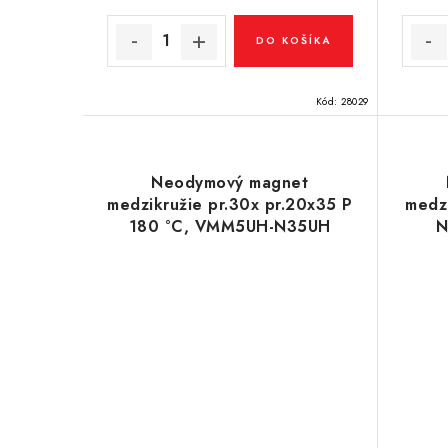
v
v
DO KOŠÍKA
Kód:
28029
Neodymový magnet
medzikružie pr.30x pr.20x35 P
medzi
180 °C, VMM5UH-N35UH
N