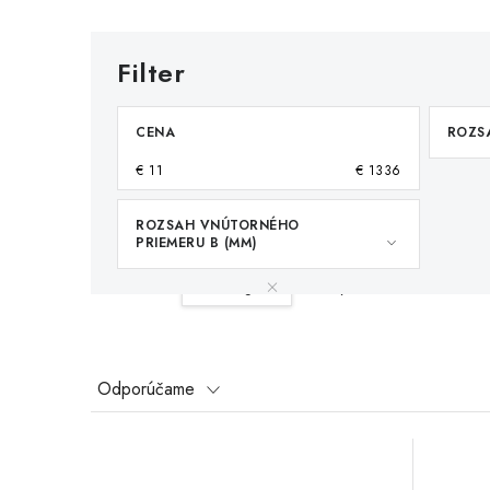
CENA
ROZSA
€
11
€
1336
ROZSAH VNÚTORNÉHO
PRIEMERU B (MM)
Váš filter:
15-50kg
Vymazať filtre
R
Odporúčame
a
V
d