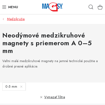
Prejsť
Hľad
na
obsah
Medzikružia
HLAVNÉ KATEGÓRIE
MAGNETICKÉ POMÔCKY
Neodýmové medzikruhové
magnety s priemerom A 0–5
PRIEMYSELNÉ MAGNETY
mm
OSTATNÉ MAGNETY
Veľmi malé medzikruhové magnety na jemné technické použitie a
drobné presné aplikácie.
NEREZOVÉ MATERIÁLY
O nás
Obchodné podmienky
Ochrana osobných údajov
V
0-5 mm
Kontakt
Odstúpenie od zmluvy
ý
p
Vymazať filtre