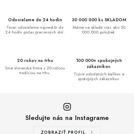
l
á
d
Odosielame do 24 hodín
30 000 000 ks SKLADOM
a
Tovar odosielame najneskôr do
Máme na sklade viac ako 30
24 hodín počas pracovných dní.
000 000 položiek.
c
i
e
p
20 rokov na trhu
100 000+ spokojných
r
zákazníkov.
Sme slovenská firma s 20-ročnou
v
tradíciou na trhu.
Tisíce odoslaných balíkov a
spokojných zákazníkov.
k
y
v
ý
p
Sledujte nás na Instagrame
i
s
ZOBRAZIŤ PROFIL