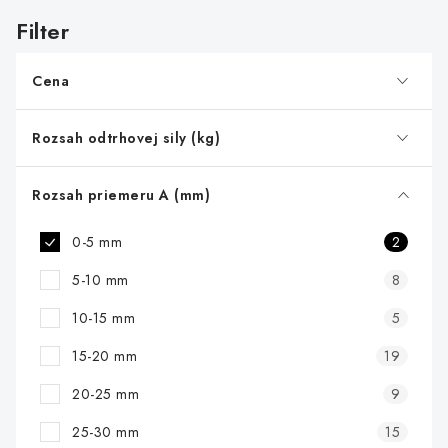
i
s
p
r
Cena
o
d
Rozsah odtrhovej sily (kg)
u
k
Rozsah priemeru A (mm)
t
0-5 mm
2
o
v
5-10 mm
8
10-15 mm
5
15-20 mm
19
20-25 mm
9
25-30 mm
15