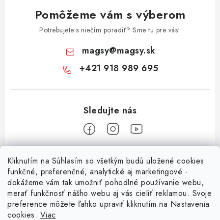
Pomôžeme vám s výberom
Potrebujete s niečím poradiť? Sme tu pre vás!
magsy
@
magsy.sk
+421 918 989 695
Z
Kliknutím na Súhlasím so všetkým budú uložené cookies
á
funkčné, preferenčné, analytické aj marketingové -
Informácie pre vás
p
dokážeme vám tak umožniť pohodlné používanie webu,
merať funkčnosť nášho webu aj vás cieliť reklamou. Svoje
ä
O nás
preference môžete ľahko upraviť kliknutím na Nastavenia
t
cookies.
Viac
Facebook
Obchodné podmienky