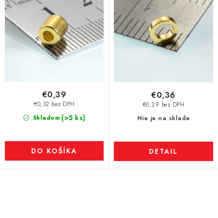
€0,39
€0,36
€0,32 bez DPH
€0,29 bez DPH
(>5 ks)
Skladom
Nie je na sklade
DO KOŠÍKA
DETAIL
O
v