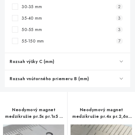
30-35 mm
2
35-40 mm
3
50-55 mm
3
55-150 mm
7
Rozsah výšky C (mm)
Rozsah vnútorného priemeru B (mm)
Neodymový magnet
Neodymový magnet
medzikružie pr.5x pr.1x5 Z
medzikružie pr.4x pr.2,6x1
80 °C, VMM4-N30
Z 80 °C, VMM10-N50