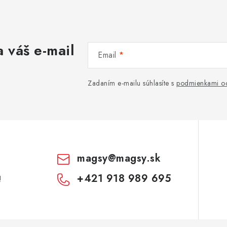
 váš e-mail
Email
Zadaním e-mailu súhlasíte s
podmienkami oc
magsy
@
magsy.sk
+421 918 989 695
!