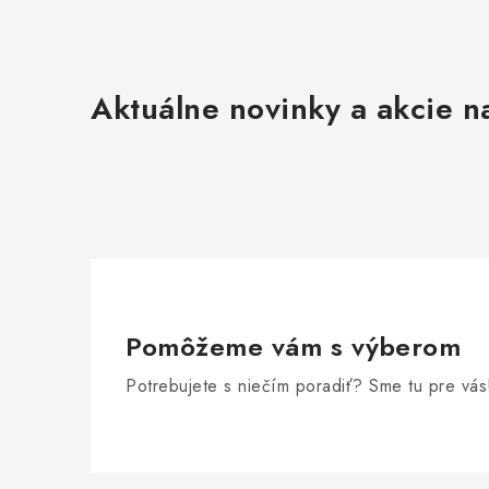
i
s
u
Aktuálne novinky a akcie na
Pomôžeme vám s výberom
Potrebujete s niečím poradiť? Sme tu pre vás