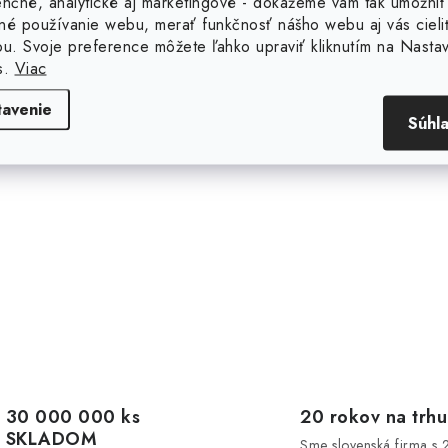
enčné, analytické aj marketingové - dokážeme vám tak umožniť
né používanie webu, merať funkčnosť nášho webu aj vás cieli
ou. Svoje preference môžete ľahko upraviť kliknutím na Nasta
s.
Viac
tavenie
Súhl
30 000 000 ks
20 rokov na trhu
SKLADOM
Sme slovenská firma s 