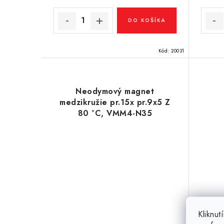
v
v
DO KOŠÍKA
Kód:
20031
Neodymový magnet
medzikružie pr.15x pr.9x5 Z
80 °C, VMM4-N35
Kliknu