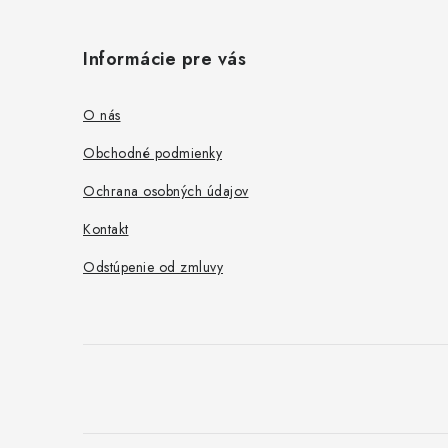
Z
á
Informácie pre vás
p
ä
O nás
t
Obchodné podmienky
i
Ochrana osobných údajov
e
Kontakt
Odstúpenie od zmluvy