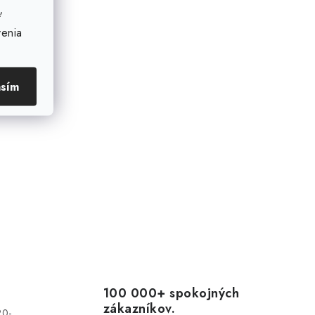
ť
venia
asím
100 000+ spokojných
zákazníkov.
20-