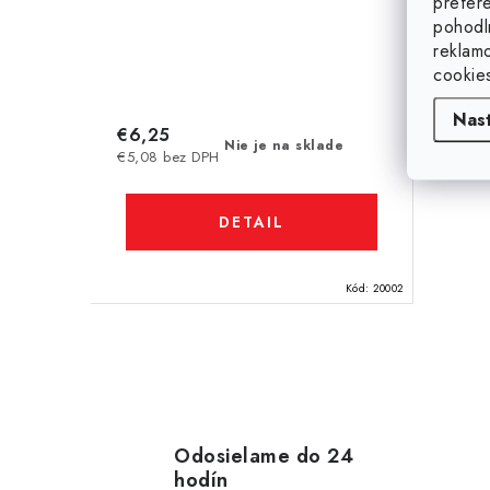
prefer
pohodl
reklam
cookie
Nas
€6,25
Nie je na sklade
€5,08 bez DPH
DETAIL
Kód:
20002
O
v
l
Odosielame do 24
hodín