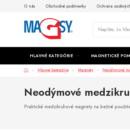
Prejsť
O nás
Obchodné podmienky
Ochrana osobných
na
obsah
HLAVNÉ KATEGÓRIE
MAGNETICKÉ PO
Domov
Hlavné kategórie
Magnety
Neodymové ma
Neodýmové medzikru
Praktické medzikruhové magnety na bežné použitie 