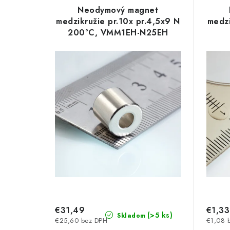
ý
e
Neodymový magnet
p
medzikružie pr.10x pr.4,5x9 N
medzi
n
200°C, VMM1EH-N25EH
i
i
s
e
p
p
r
r
o
o
d
d
u
u
k
k
t
t
€31,49
€1,33
o
(>5 ks)
Skladom
€25,60 bez DPH
€1,08 
o