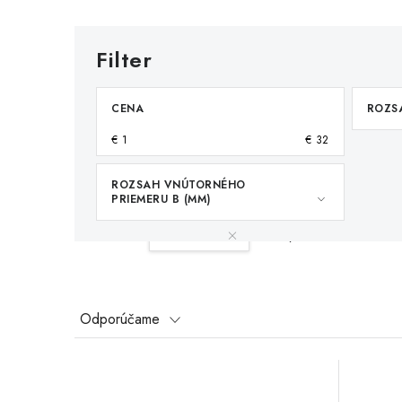
CENA
ROZSA
€
1
€
32
ROZSAH VNÚTORNÉHO
PRIEMERU B (MM)
Váš filter:
10-15 mm
Vymazať filtre
R
Odporúčame
a
V
d