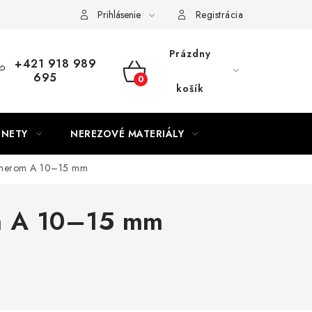
Prihlásenie
Registrácia
Prázdny
+421 918 989
695
NÁKUPNÝ
košík
KOŠÍK
GNETY
NEREZOVÉ MATERIÁLY
emerom A 10–15 mm
m A 10–15 mm