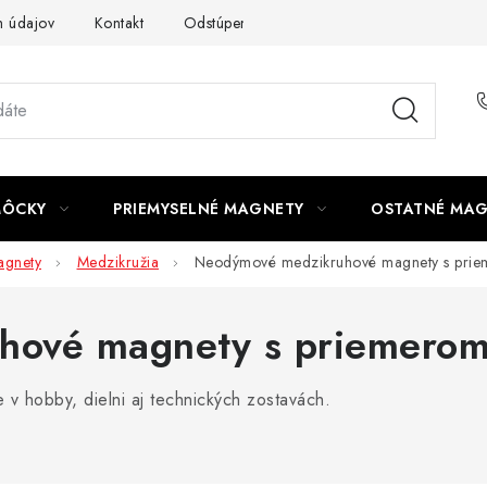
 údajov
Kontakt
Odstúpenie od zmluvy
MÔCKY
PRIEMYSELNÉ MAGNETY
OSTATNÉ MA
gnety
Medzikružia
Neodýmové medzikruhové magnety s pri
hové magnety s priemero
v hobby, dielni aj technických zostavách.