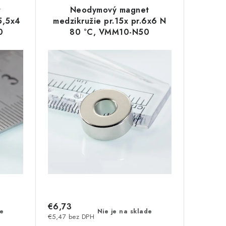
t
Neodymový magnet
5,5x4
medzikružie pr.15x pr.6x6 N
0
80 °C, VMM10-N50
€6,73
de
Nie je na sklade
€5,47 bez DPH