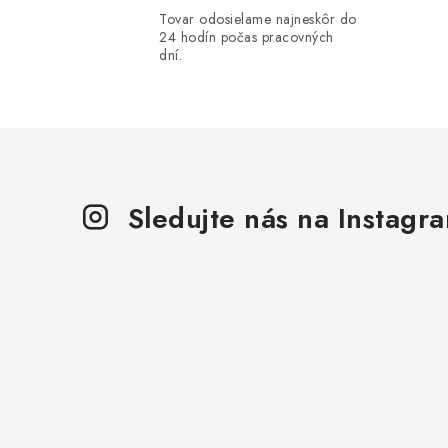
á
Tovar odosielame najneskôr do
d
24 hodín počas pracovných
dní.
a
c
i
e
p
Sledujte nás na Instagr
r
v
k
y
v
ý
p