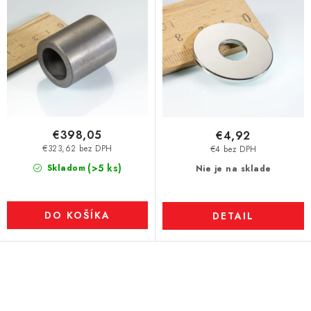
€398,05
€4,92
€323,62 bez DPH
€4 bez DPH
(>5 ks)
Skladom
Nie je na sklade
DO KOŠÍKA
DETAIL
O
v