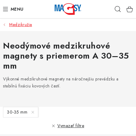
Prejsť
Hľad
na
obsah
Medzikružia
HLAVNÉ KATEGÓRIE
MAGNETICKÉ POMÔCKY
Neodýmové medzikruhové
magnety s priemerom A 30–35
PRIEMYSELNÉ MAGNETY
mm
OSTATNÉ MAGNETY
Výkonné medzikruhové magnety na náročnejšiu prevádzku a
stabilnú fixáciu kovových častí.
NEREZOVÉ MATERIÁLY
O nás
Obchodné podmienky
Ochrana osobných údajov
V
30-35 mm
Kontakt
Odstúpenie od zmluvy
ý
p
Vymazať filtre