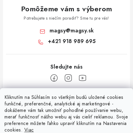
Pomôžeme vám s výberom
Potrebujete s niečím poradiť? Sme tu pre vás!
magsy
@
magsy.sk
+421 918 989 695
Z
Kliknutím na Súhlasím so všetkým budú uložené cookies
á
funkčné, preferenčné, analytické aj marketingové -
Informácie pre vás
p
dokážeme vám tak umožniť pohodlné používanie webu,
merať funkčnosť nášho webu aj vás cieliť reklamou. Svoje
ä
O nás
preference môžete ľahko upraviť kliknutím na Nastavenia
t
cookies.
Viac
Facebook
Obchodné podmienky