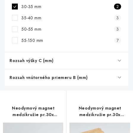
30-35 mm
2
35-40 mm
3
50-55 mm
3
55-150 mm
7
Rozsah výšky C (mm)
Rozsah vnútorného priemeru B (mm)
Neodymový magnet
Neodymový magnet
medzikružie pr.30x
medzikružie pr.30x
pr.20x35 P 180 °C,
pr.10,5x2 N 200°C, VMM1EH
VMM5UH-N35UH