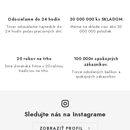
l
á
d
Odosielame do 24 hodín
30 000 000 ks SKLADOM
a
Tovar odosielame najneskôr do
Máme na sklade viac ako 30
24 hodín počas pracovných dní.
000 000 položiek.
c
i
e
p
20 rokov na trhu
100 000+ spokojných
r
zákazníkov.
Sme slovenská firma s 20-ročnou
v
tradíciou na trhu.
Tisíce odoslaných balíkov a
spokojných zákazníkov.
k
y
v
ý
p
Sledujte nás na Instagrame
i
s
ZOBRAZIŤ PROFIL