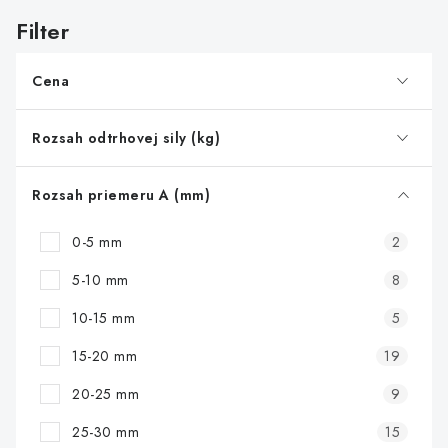
i
s
p
r
Cena
o
d
Rozsah odtrhovej sily (kg)
u
k
Rozsah priemeru A (mm)
t
0-5 mm
2
o
v
5-10 mm
8
10-15 mm
5
15-20 mm
19
20-25 mm
9
25-30 mm
15