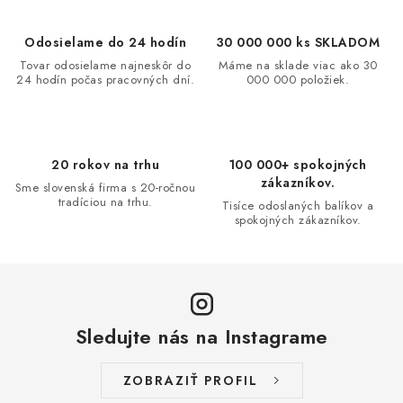
k
e
o
p
Odosielame do 24 hodín
30 000 000 ks SKLADOM
v
r
Tovar odosielame najneskôr do
Máme na sklade viac ako 30
a
v
24 hodín počas pracovných dní.
000 000 položiek.
n
k
i
y
e
v
20 rokov na trhu
100 000+ spokojných
ý
zákazníkov.
Sme slovenská firma s 20-ročnou
p
tradíciou na trhu.
Tisíce odoslaných balíkov a
i
spokojných zákazníkov.
s
u
Sledujte nás na Instagrame
ZOBRAZIŤ PROFIL