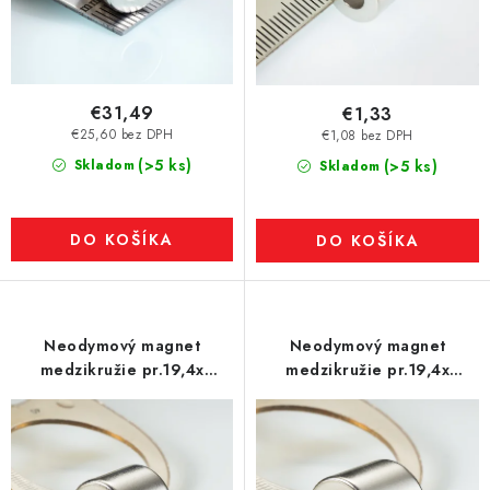
€31,49
€1,33
€25,60 bez DPH
€1,08 bez DPH
(>5 ks)
Skladom
(>5 ks)
Skladom
DO KOŠÍKA
DO KOŠÍKA
Neodymový magnet
Neodymový magnet
medzikružie pr.19,4x
medzikružie pr.19,4x
pr.5,1x16 N 120 °C, VMM4H
pr.5,1x16 N 120 °C, VMM9H