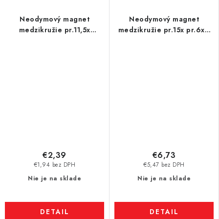
Neodymový magnet
Neodymový magnet
medzikružie pr.11,5x
medzikružie pr.15x pr.6x6
pr.5,5x4 N 80 °C, VMM4-
N 80 °C, VMM10-N50
N30
€2,39
€6,73
€1,94 bez DPH
€5,47 bez DPH
Nie je na sklade
Nie je na sklade
DETAIL
DETAIL