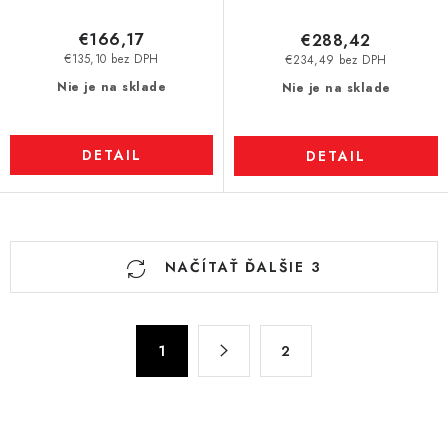
€166,17
€288,42
€135,10 bez DPH
€234,49 bez DPH
Nie je na sklade
Nie je na sklade
DETAIL
DETAIL
O
NAČÍTAŤ ĎALŠIE 3
v
l
á
S
d
1
2
t
a
r
c
á
n
i