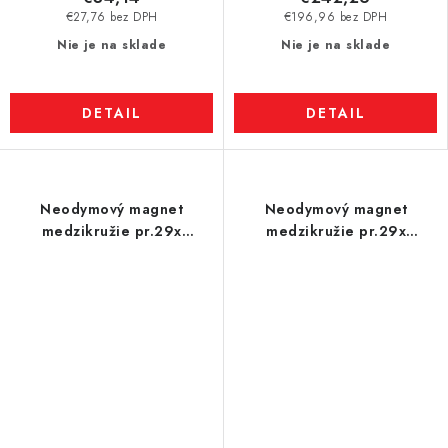
€27,76 bez DPH
€196,96 bez DPH
Nie je na sklade
Nie je na sklade
DETAIL
DETAIL
Neodymový magnet
Neodymový magnet
medzikružie pr.29x
medzikružie pr.29x
pr.5,1x16 N 120 °C, VMM9H
pr.5,1x16 N 150 °C,
VMM8SH-N45SH