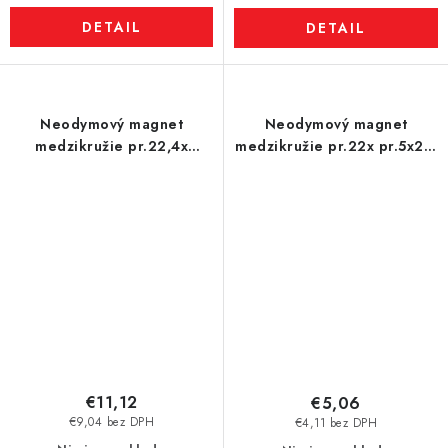
DETAIL
DETAIL
Neodymový magnet
Neodymový magnet
medzikružie pr.22,4x
medzikružie pr.22x pr.5x2,5
pr.5,1x16 N 80 °C, VMM10-
P 150 °C, VMM8SH-N45SH
N50
€11,12
€5,06
€9,04 bez DPH
€4,11 bez DPH