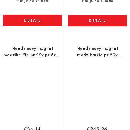
Nie je na sklade
Nie je na sklade
DETAIL
DETAIL
Neodymový magnet
Neodymový magnet
medzikružie pr.22x pr.6x30
medzikružie pr.29x
N 150 °C, VMM8SH-N45SH
pr.5,1x16 N 120 °C, VMM4H-
N35H
€34,14
€242,26