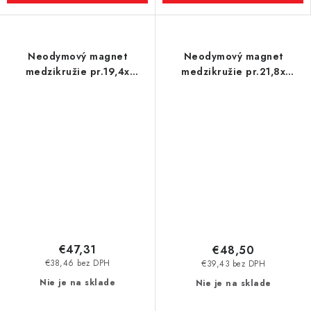
Neodymový magnet
Neodymový magnet
medzikružie pr.19,4x
medzikružie pr.21,8x
pr.5,1x16 N 80 °C, VMM5
pr.6x10 N 120 °C, VMM4H-
N35H
€47,31
€48,50
€38,46 bez DPH
€39,43 bez DPH
Nie je na sklade
Nie je na sklade