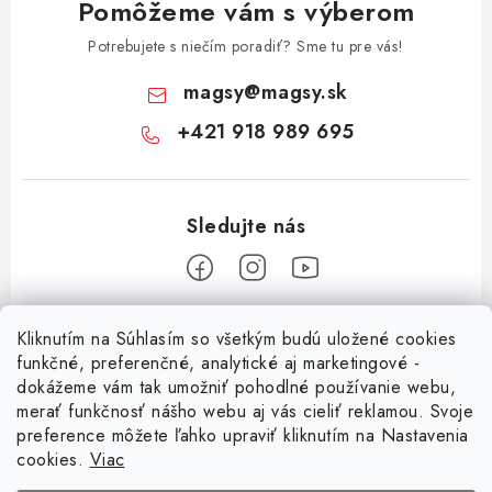
Pomôžeme vám s výberom
Potrebujete s niečím poradiť? Sme tu pre vás!
magsy
@
magsy.sk
+421 918 989 695
Z
Kliknutím na Súhlasím so všetkým budú uložené cookies
á
funkčné, preferenčné, analytické aj marketingové -
Informácie pre vás
p
dokážeme vám tak umožniť pohodlné používanie webu,
merať funkčnosť nášho webu aj vás cieliť reklamou. Svoje
ä
O nás
preference môžete ľahko upraviť kliknutím na Nastavenia
t
cookies.
Viac
Facebook
Obchodné podmienky
i