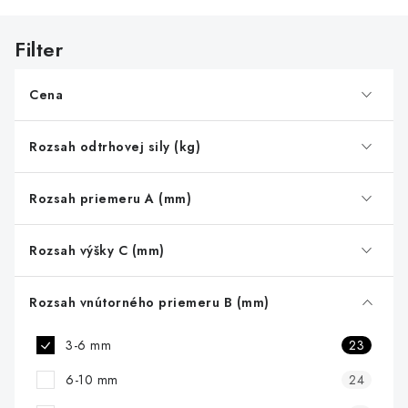
i
s
p
r
Cena
o
d
Rozsah odtrhovej sily (kg)
u
k
Rozsah priemeru A (mm)
t
o
Rozsah výšky C (mm)
v
Rozsah vnútorného priemeru B (mm)
3-6 mm
23
6-10 mm
24