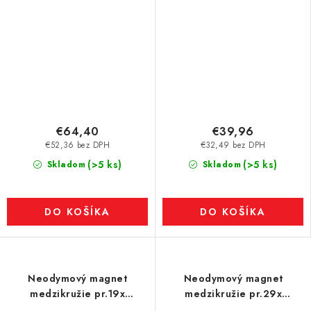
€64,40
€39,96
€52,36 bez DPH
€32,49 bez DPH
(>5 ks)
(>5 ks)
Skladom
Skladom
DO KOŠÍKA
DO KOŠÍKA
Neodymový magnet
Neodymový magnet
medzikružie pr.19x
medzikružie pr.29x
pr.5,1x16 N 120 °C, VMM4H-
pr.5,1x16 N 80 °C, VMM10-