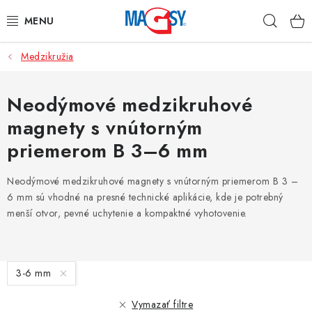
Prejsť
Hľad
na
obsah
Medzikružia
HLAVNÉ KATEGÓRIE
MAGNETICKÉ POMÔCKY
Neodýmové medzikruhové
magnety s vnútorným
PRIEMYSELNÉ MAGNETY
priemerom B 3–6 mm
OSTATNÉ MAGNETY
Neodýmové medzikruhové magnety s vnútorným priemerom B 3 –
6 mm sú vhodné na presné technické aplikácie, kde je potrebný
NEREZOVÉ MATERIÁLY
menší otvor, pevné uchytenie a kompaktné vyhotovenie.
O nás
Obchodné podmienky
Ochrana osobných údajov
V
Kontakt
Odstúpenie od zmluvy
3-6 mm
ý
p
Vymazať filtre