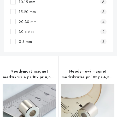
10-15 mm
6
15-20 mm
5
20-30 mm
4
30 a více
2
0-3 mm
3
Neodymový magnet
Neodymový magnet
medzikružie pr.10x pr.4,5x9
medzikružie pr.10x pr.4,5x9
N 200°C, VMM1EH-N25EH
N 80 °C, VMM4-N30