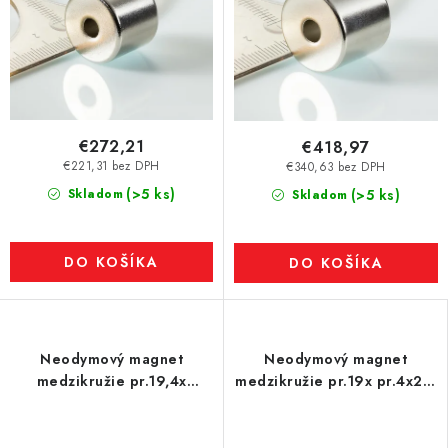
€272,21
€418,97
€221,31 bez DPH
€340,63 bez DPH
(>5 ks)
Skladom
(>5 ks)
Skladom
DO KOŠÍKA
DO KOŠÍKA
Neodymový magnet
Neodymový magnet
medzikružie pr.19,4x
medzikružie pr.19x pr.4x2,5
pr.5,1x16 N 80 °C, VMM10
P 150 °C, VMM8SH-N45SH