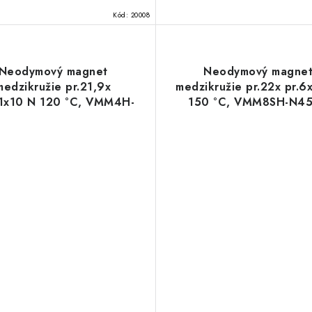
Kód:
20008
Neodymový magnet
Neodymový magne
medzikružie pr.21,9x
medzikružie pr.22x pr.6
,1x10 N 120 °C, VMM4H-
150 °C, VMM8SH-N4
N35H