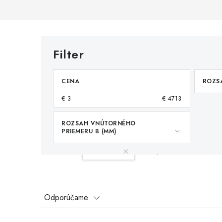
CENA
ROZSA
€
3
€
4713
ROZSAH VNÚTORNÉHO
PRIEMERU B (MM)
Váš filter:
6-10 mm
Vymazať filtre
R
Odporúčame
a