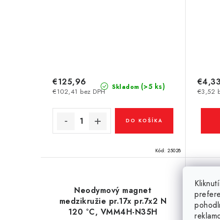
€125,96
€4,3
(>5 ks)
Skladom
€102,41 bez DPH
€3,52 
DO KOŠÍKA
Kód:
25028
Kliknu
Neodymový magnet
prefer
medzikružie pr.17x pr.7x2 N
pohodl
120 °C, VMM4H-N35H
pr.9
reklam