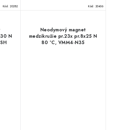
Kód:
20282
Kód:
20406
t
Neodymový magnet
x30 N
medzikružie pr.23x pr.8x25 N
5SH
80 °C, VMM4-N35