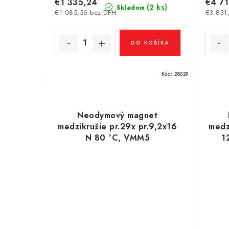
t
€1 335,24
€4 71
o
(2 ks)
Skladom
€1 085,56 bez DPH
€3 831
o
v
v
DO KOŠÍKA
Kód:
28029
Neodymový magnet
medzikružie pr.29x pr.9,2x16
medz
N 80 °C, VMM5
1