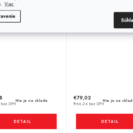
N35SH
s.
Viac
tavenie
Súhl
8
€79,02
Nie je na sklade
Nie je na skla
 bez DPH
€64,24 bez DPH
DETAIL
DETAIL