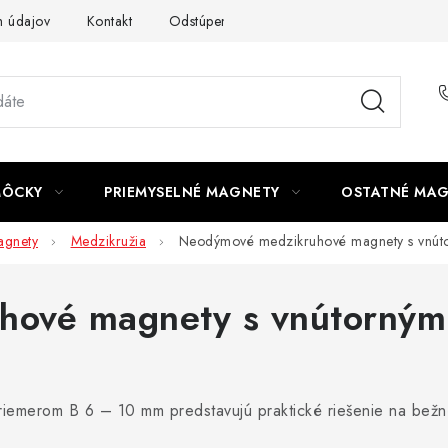
 údajov
Kontakt
Odstúpenie od zmluvy
MÔCKY
PRIEMYSELNÉ MAGNETY
OSTATNÉ MA
gnety
Medzikružia
Neodýmové medzikruhové magnety s vnú
hové magnety s vnútorný
merom B 6 – 10 mm predstavujú praktické riešenie na bežné 