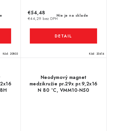
€54,48
de
Nie je na sklade
€44,29 bez DPH
DETAIL
Kód:
20803
Kód:
20414
t
Neodymový magnet
,2x16
medzikružie pr.29x pr.9,2x16
48H
N 80 °C, VMM10-N50