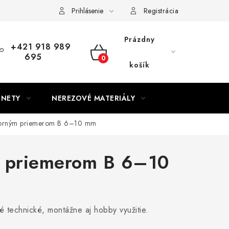
Prihlásenie
Registrácia
Prázdny
+421 918 989
695
NÁKUPNÝ
košík
KOŠÍK
GNETY
NEREZOVÉ MATERIÁLY
torným priemerom B 6–10 mm
m priemerom B 6–10
technické, montážne aj hobby využitie.