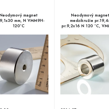
Neodymový magnet
Neodymový magne
9,1x30 mm, N VMM9H-
medzikružie pr.19,4
120°C
pr.9,2x16 N 120 °C, V
N35H