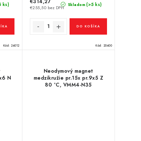
€314,27
5 ks)
(>5 ks)
Skladom
€255,50 bez DPH
ÍKA
DO KOŠÍKA
Kód:
24012
Kód:
20400
t
Neodymový magnet
6x6 N
medzikružie pr.15x pr.9x5 Z
0
80 °C, VMM4-N35