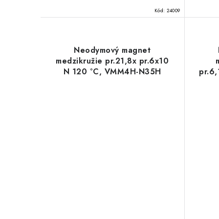
Kód:
24009
Neodymový magnet
medzikružie pr.21,8x pr.6x10
N 120 °C, VMM4H-N35H
pr.6