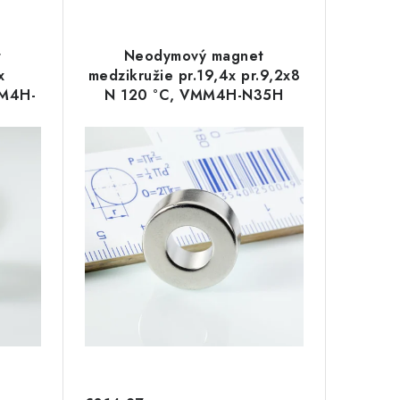
t
Neodymový magnet
x
medzikružie pr.19,4x pr.9,2x8
MM4H-
N 120 °C, VMM4H-N35H