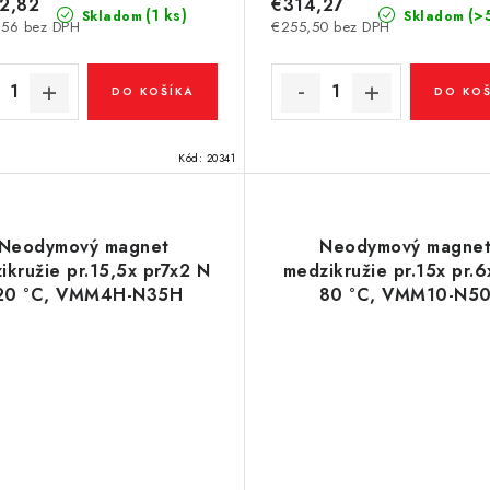
2,82
€314,27
(1 ks)
(>
Skladom
Skladom
,56 bez DPH
€255,50 bez DPH
DO KOŠÍKA
DO KOŠ
Kód:
20341
Neodymový magnet
Neodymový magne
ikružie pr.15,5x pr7x2 N
medzikružie pr.15x pr.
20 °C, VMM4H-N35H
80 °C, VMM10-N5