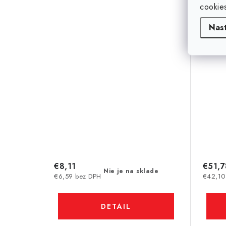
cookie
Nas
€8,11
€51,7
Nie je na sklade
€6,59 bez DPH
€42,10
DETAIL