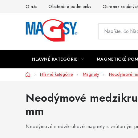
Prejsť
O nás
Obchodné podmienky
Ochrana osobných
na
obsah
HLAVNÉ KATEGÓRIE
MAGNETICKÉ PO
Domov
Hlavné kategórie
Magnety
Neodymové ma
Neodýmové medzikru
mm
Neodýmové medzikruhové magnety s vnútorným prie