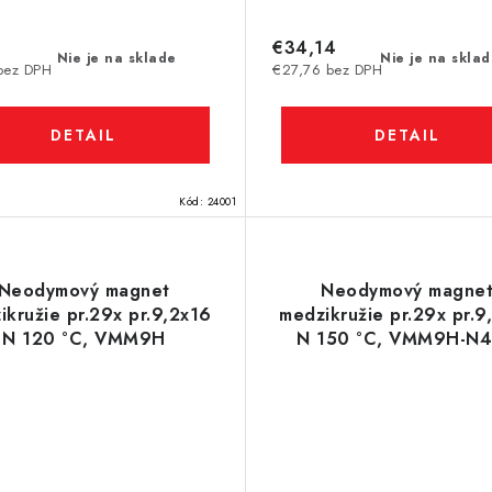
€34,14
Nie je na sklade
Nie je na skla
bez DPH
€27,76 bez DPH
DETAIL
DETAIL
Kód:
24001
Neodymový magnet
Neodymový magne
ikružie pr.29x pr.9,2x16
medzikružie pr.29x pr.9
N 120 °C, VMM9H
N 150 °C, VMM9H-N