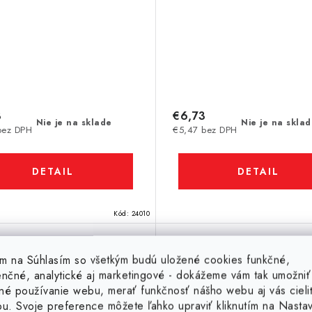
3
€6,73
Nie je na sklade
Nie je na skla
bez DPH
€5,47 bez DPH
DETAIL
DETAIL
Kód:
24010
tím na Súhlasím so všetkým budú uložené cookies funkčné,
Neodymový magnet
Neodymový magne
enčné, analytické aj marketingové - dokážeme vám tak umožniť
medzikružie pr.19,4x
medzikružie pr.19,4
né používanie webu, merať funkčnosť nášho webu aj vás cieli
,2x16 N 120 °C, VMM9H
pr.9,2x16 N 150 °C, VM
ou. Svoje preference môžete ľahko upraviť kliknutím na Nasta