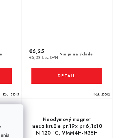
€6,25
de
Nie je na sklade
€5,08 bez DPH
DETAIL
Kód:
21045
Kód:
20002
t
Neodymový magnet
x
medzikružie pr.19x pr.6,1x10
ť
M4SH-
N 120 °C, VMM4H-N35H
venia