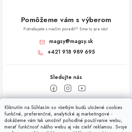
Pomôžeme vám s výberom
Potrebujete s niečím poradiť? Sme tu pre vás!
magsy
@
magsy.sk
+421 918 989 695
Z
Kliknutím na Súhlasím so všetkým budú uložené cookies
á
funkčné, preferenčné, analytické aj marketingové -
Informácie pre vás
p
dokážeme vám tak umožniť pohodlné používanie webu,
merať funkčnosť nášho webu aj vás cieliť reklamou. Svoje
ä
O nás