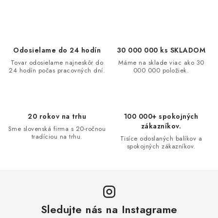
c
á
n
i
k
e
o
p
Odosielame do 24 hodín
30 000 000 ks SKLADOM
v
r
Tovar odosielame najneskôr do
Máme na sklade viac ako 30
a
v
24 hodín počas pracovných dní.
000 000 položiek.
n
k
i
y
e
v
20 rokov na trhu
100 000+ spokojných
ý
zákazníkov.
Sme slovenská firma s 20-ročnou
p
tradíciou na trhu.
Tisíce odoslaných balíkov a
i
spokojných zákazníkov.
s
u
Sledujte nás na Instagrame