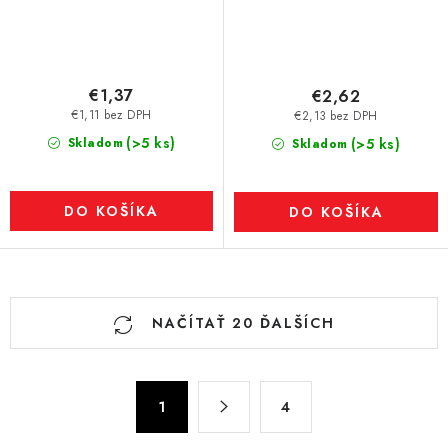
€1,37
€2,62
€1,11 bez DPH
€2,13 bez DPH
(>5 ks)
Skladom
(>5 ks)
Skladom
DO KOŠÍKA
DO KOŠÍKA
O
NAČÍTAŤ 20 ĎALŠÍCH
v
l
á
S
d
1
4
t
a
r