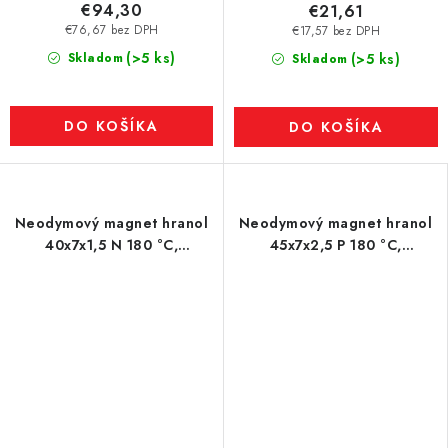
€94,30
€21,61
€76,67 bez DPH
€17,57 bez DPH
(>5 ks)
Skladom
(>5 ks)
Skladom
DO KOŠÍKA
DO KOŠÍKA
Neodymový magnet hranol
Neodymový magnet hranol
40x7x1,5 N 180 °C,
45x7x2,5 P 180 °C,
VMM7UH-N42H
VMM5UH-N35UH