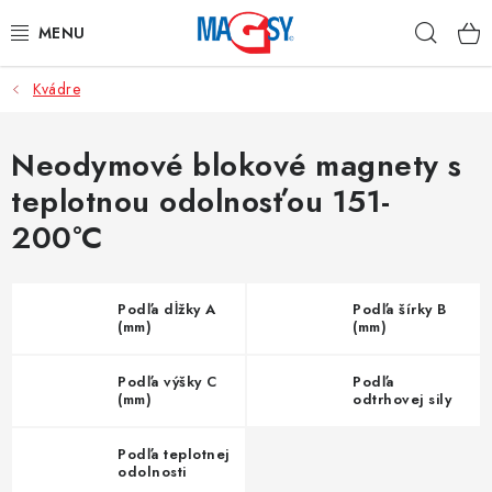
Prejsť
Hľad
na
obsah
Kvádre
HLAVNÉ KATEGÓRIE
MAGNETICKÉ POMÔCKY
Neodymové blokové magnety s
teplotnou odolnosťou 151-
PRIEMYSELNÉ MAGNETY
200°C
OSTATNÉ MAGNETY
Podľa dĺžky A
Podľa šírky B
NEREZOVÉ MATERIÁLY
(mm)
(mm)
Podľa výšky C
Podľa
O nás
Obchodné podmienky
Ochrana osobných údajov
(mm)
odtrhovej sily
Kontakt
Odstúpenie od zmluvy
Podľa teplotnej
odolnosti