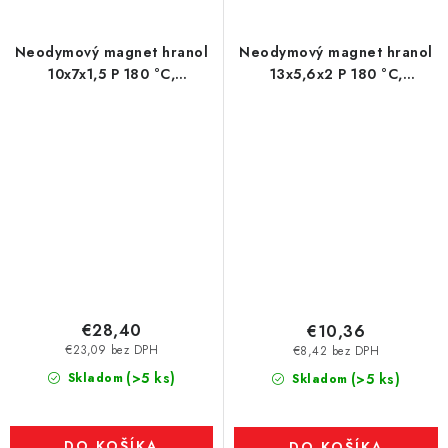
Neodymový magnet hranol
Neodymový magnet hranol
10x7x1,5 P 180 °C,
13x5,6x2 P 180 °C,
VMM6UH-N38UH
VMM5UH-N35UH
€28,40
€10,36
€23,09 bez DPH
€8,42 bez DPH
(>5 ks)
Skladom
(>5 ks)
Skladom
DO KOŠÍKA
DO KOŠÍKA