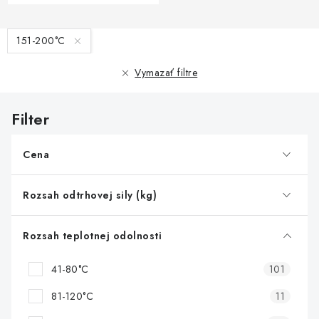
V
151-200°C
ý
p
Vymazať filtre
i
s
p
r
Cena
o
d
Rozsah odtrhovej sily (kg)
u
k
Rozsah teplotnej odolnosti
t
41-80°C
101
o
v
81-120°C
11