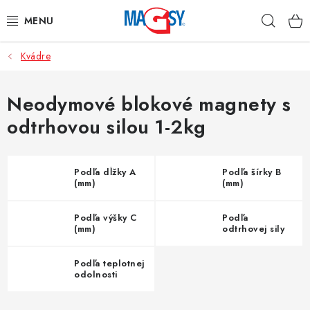
Prejsť
Hľad
na
obsah
Kvádre
HLAVNÉ KATEGÓRIE
MAGNETICKÉ POMÔCKY
Neodymové blokové magnety s
odtrhovou silou 1-2kg
PRIEMYSELNÉ MAGNETY
OSTATNÉ MAGNETY
Podľa dĺžky A
Podľa šírky B
(mm)
(mm)
NEREZOVÉ MATERIÁLY
Podľa výšky C
Podľa
(mm)
odtrhovej sily
O nás
Obchodné podmienky
Ochrana osobných údajov
Kontakt
Odstúpenie od zmluvy
Podľa teplotnej
odolnosti