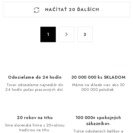
O
NAČÍTAŤ 20 ĎALŠÍCH
v
l
á
S
d
1
3
t
a
r
c
á
n
i
k
e
o
p
Odosielame do 24 hodín
30 000 000 ks SKLADOM
v
r
Tovar odosielame najneskôr do
Máme na sklade viac ako 30
a
v
24 hodín počas pracovných dní.
000 000 položiek.
n
k
i
y
e
v
20 rokov na trhu
100 000+ spokojných
ý
zákazníkov.
Sme slovenská firma s 20-ročnou
p
tradíciou na trhu.
Tisíce odoslaných balíkov a