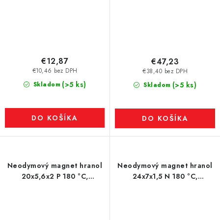
€12,87
€47,23
€10,46 bez DPH
€38,40 bez DPH
(>5 ks)
Skladom
(>5 ks)
Skladom
DO KOŠÍKA
DO KOŠÍKA
Neodymový magnet hranol
Neodymový magnet hranol
20x5,6x2 P 180 °C,
24x7x1,5 N 180 °C,
VMM5UH-N35UH
VMM6UH-N38UH