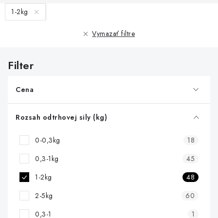
V
1-2kg
ý
p
Vymazať filtre
i
s
p
r
Cena
o
d
Rozsah odtrhovej sily (kg)
u
0-0,3kg
18
k
t
0,3-1kg
45
o
1-2kg
48
v
2-5kg
60
0,3-1
1