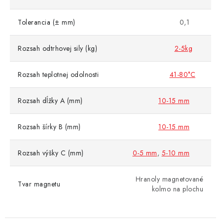
Tolerancia (± mm)
0,1
Rozsah odtrhovej sily (kg)
2-5kg
Rozsah teplotnej odolnosti
41-80°C
Rozsah dĺžky A (mm)
10-15 mm
Rozsah šírky B (mm)
10-15 mm
Rozsah výšky C (mm)
0-5 mm
,
5-10 mm
Hranoly magnetované
Tvar magnetu
kolmo na plochu