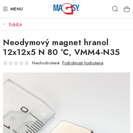
Prejsť
Hľad
na
obsah
Kvádre
HLAVNÉ KATEGÓRIE
Neodymový magnet hranol
MAGNETICKÉ POMÔCKY
12x12x5 N 80 °C, VMM4-N35
PRIEMYSELNÉ MAGNETY
Neohodnotené
Podrobnosti hodnotenia
OSTATNÉ MAGNETY
NEREZOVÉ MATERIÁLY
O nás
Obchodné podmienky
Ochrana osobných údajov
Kontakt
Odstúpenie od zmluvy