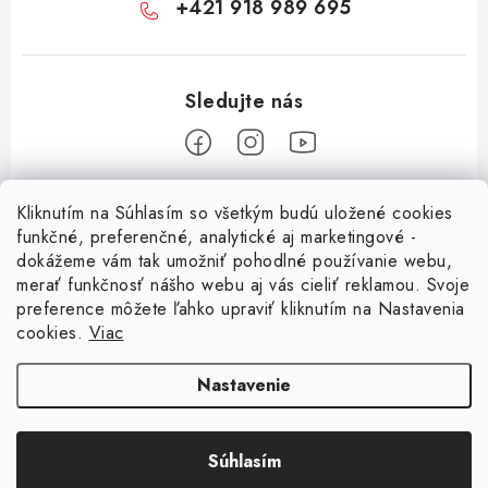
+421 918 989 695
Z
Kliknutím na Súhlasím so všetkým budú uložené cookies
á
funkčné, preferenčné, analytické aj marketingové -
Informácie pre vás
p
dokážeme vám tak umožniť pohodlné používanie webu,
merať funkčnosť nášho webu aj vás cieliť reklamou. Svoje
ä
O nás
preference môžete ľahko upraviť kliknutím na Nastavenia
t
cookies.
Viac
Facebook
Obchodné podmienky
i
e
Ochrana osobných údajov
Nastavenie
Kontakt
Súhlasím
Odstúpenie od zmluvy
Copyright 2026
Magsy.sk
. Všetky práva vyhradené.
Upraviť nastavenie cookies
Vytvoril Shoptet