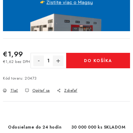
€1,99
DO KOŠÍKA
€1,62 bez DPH
Jednotková cena:
Kód tovaru:
20473
Tlač
Opýtať sa
Zdieľať
Odosielame do 24 hodín
30 000 000 ks SKLADOM