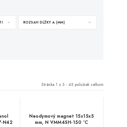
TI
ROZSAH DĹŽKY A (MM)
Stránka
1
z
3
-
45
položiek celkom
anol
Neodymový magnet 15x15x5
7-N42
mm, N VMM4SH-150 °C