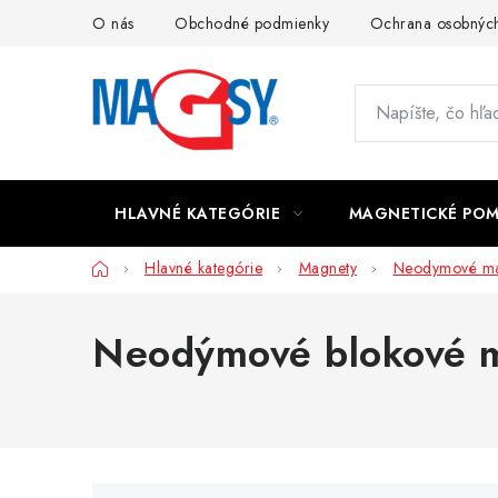
Prejsť
O nás
Obchodné podmienky
Ochrana osobných
na
obsah
HLAVNÉ KATEGÓRIE
MAGNETICKÉ PO
Domov
Hlavné kategórie
Magnety
Neodymové ma
Neodýmové blokové m