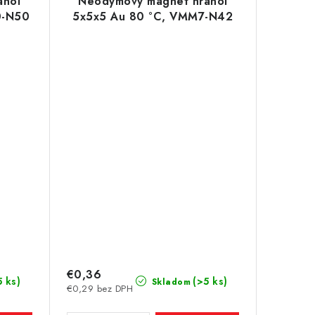
anol
Neodymový magnet hranol
0-N50
5x5x5 Au 80 °C, VMM7-N42
€0,36
5 ks)
(>5 ks)
Skladom
€0,29 bez DPH