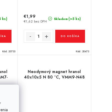
€1,99
5 ks)
(>5 ks)
Skladom
€1,62 bez DPH
ÍKA
DO KOŠÍKA
Kód:
20733
Kód:
20473
anol
Neodymový magnet hranol
MM7-
40x10x5 N 80 °C, VMM9-N48
ť
venia