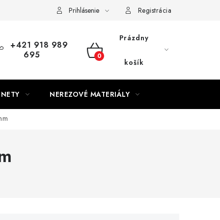
Prihlásenie
Registrácia
Prázdny
+421 918 989
695
NÁKUPNÝ
košík
KOŠÍK
GNETY
NEREZOVÉ MATERIÁLY
 mm
mm