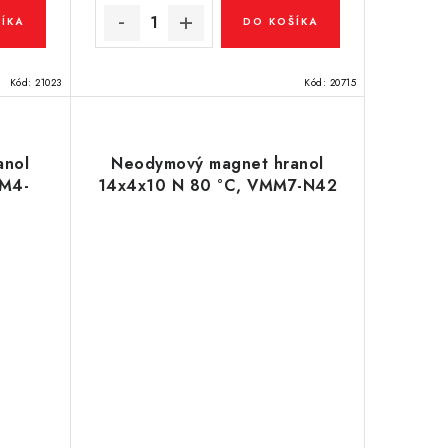
ÍKA
DO KOŠÍKA
Kód:
21023
Kód:
20715
anol
Neodymový magnet hranol
MM4-
14x4x10 N 80 °C, VMM7-N42