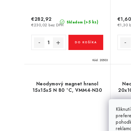
€282,92
€1,6
(>5 ks)
Skladom
€230,02 bez DPH
€1,30 
DO KOŠÍKA
Kód:
20503
Neodymový magnet hranol
Neo
15x15x5 N 80 °C, VMM4-N30
20x1
Kliknu
prefer
pohodl
reklam