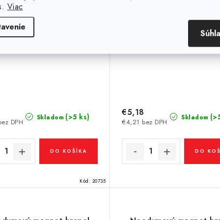
s.
Viac
tavenie
Súhl
€5,18
(>5 ks)
(>
Skladom
Skladom
bez DPH
€4,21 bez DPH
DO KOŠÍKA
DO KOŠ
Kód:
20735