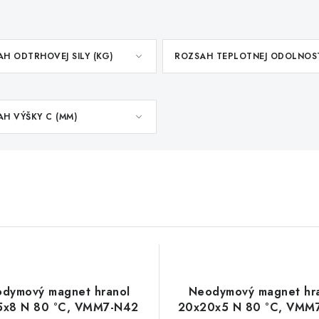
H ODTRHOVEJ SILY (KG)
ROZSAH TEPLOTNEJ ODOLNOS
H VÝŠKY C (MM)
dymový magnet hranol
Neodymový magnet hr
5x8 N 80 °C, VMM7-N42
20x20x5 N 80 °C, VMM