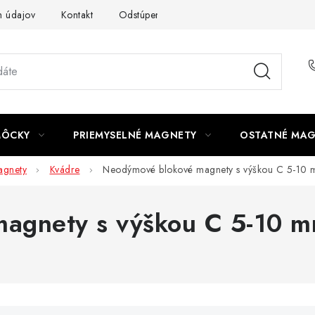
 údajov
Kontakt
Odstúpenie od zmluvy
MÔCKY
PRIEMYSELNÉ MAGNETY
OSTATNÉ MA
gnety
Kvádre
Neodýmové blokové magnety s výškou C 5-10
agnety s výškou C 5-10 