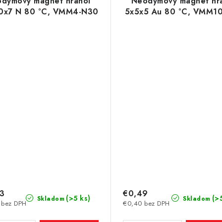
dymový magnet hranol
Neodymový magnet hr
0x7 N 80 °C, VMM4-N30
5x5x5 Au 80 °C, VMM1
53
€0,49
(>5 ks)
(>
Skladom
Skladom
 bez DPH
€0,40 bez DPH