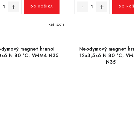
DO KOŠÍKA
DO KOŠ
Kód:
20018
dymový magnet hranol
Neodymový magnet hr
0x6 N 80 °C, VMM4-N35
12x3,5x6 N 80 °C, V
N35