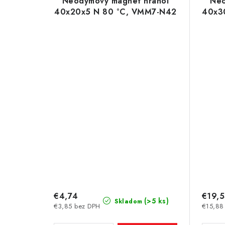
Neodymový magnet hranol
Neo
40x20x5 N 80 °C, VMM7-N42
40x3
€4,74
€19,
(>5 ks)
Skladom
€3,85 bez DPH
€15,88