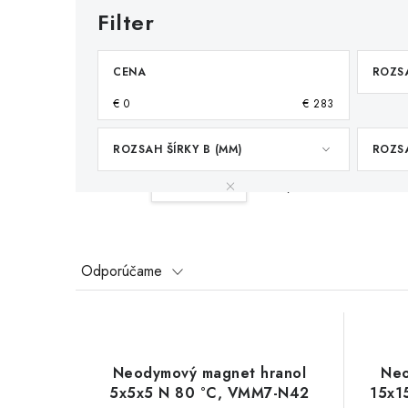
CENA
ROZSA
€
0
€
283
ROZSAH ŠÍRKY B (MM)
ROZSA
Váš filter:
5-10 mm
Vymazať filtre
R
Odporúčame
a
V
d
ý
e
Neodymový magnet hranol
Neo
p
5x5x5 N 80 °C, VMM7-N42
15x1