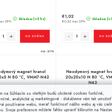
0
€1,02
(>5 ks)
(>
Skladom
Skladom
bez DPH
€0,83 bez DPH
DO KOŠÍKA
DO KOŠ
Kód:
20718
dymový magnet hranol
Neodymový magnet hr
0x5 N 80 °C, VMM7-N42
20x20x10 N 80 °C, V
N42
tím na Súhlasím so všetkým budú uložené cookies funkčné,
enčné, analytické aj marketingové - dokážeme vám tak umožniť
né používanie webu, merať funkčnosť nášho webu aj vás cieli
ou. Svoje preference môžete ľahko upraviť kliknutím na Nasta