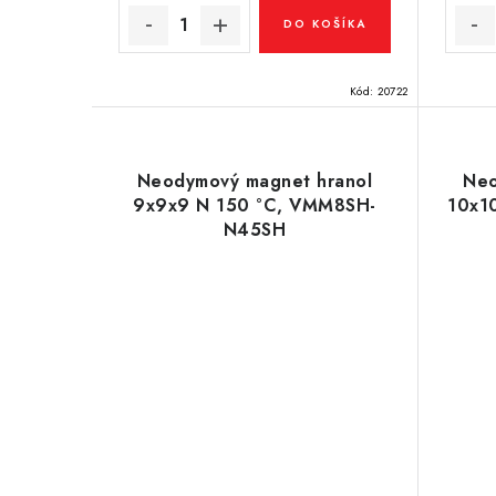
DO KOŠÍKA
Kód:
20722
Neodymový magnet hranol
Neo
9x9x9 N 150 °C, VMM8SH-
10x1
N45SH