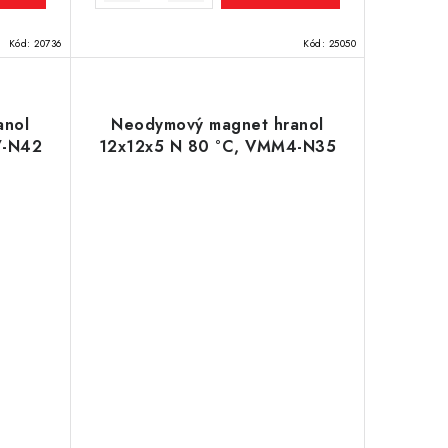
Kód:
20736
Kód:
25050
anol
Neodymový magnet hranol
7-N42
12x12x5 N 80 °C, VMM4-N35