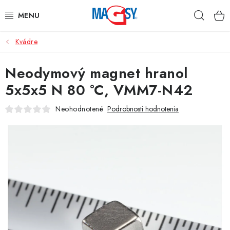
Prejsť
Hľad
na
obsah
Kvádre
HLAVNÉ KATEGÓRIE
Neodymový magnet hranol
MAGNETICKÉ POMÔCKY
5x5x5 N 80 °C, VMM7-N42
PRIEMYSELNÉ MAGNETY
Neohodnotené
Podrobnosti hodnotenia
OSTATNÉ MAGNETY
NEREZOVÉ MATERIÁLY
O nás
Obchodné podmienky
Ochrana osobných údajov
Kontakt