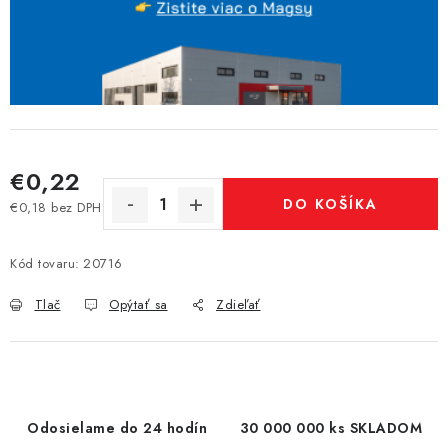
€0,22
DO KOŠÍKA
€0,18 bez DPH
Jednotková cena:
Kód tovaru:
20716
Tlač
Opýtať sa
Zdieľať
Odosielame do 24 hodín
30 000 000 ks SKLADOM