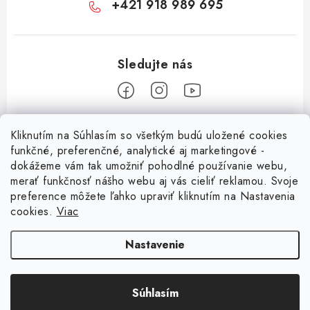
+421 918 989 695
Z
Kliknutím na Súhlasím so všetkým budú uložené cookies
á
funkčné, preferenčné, analytické aj marketingové -
Informácie pre vás
p
dokážeme vám tak umožniť pohodlné používanie webu,
merať funkčnosť nášho webu aj vás cieliť reklamou. Svoje
ä
O nás
preference môžete ľahko upraviť kliknutím na Nastavenia
t
cookies.
Viac
Facebook
Obchodné podmienky
i
e
Ochrana osobných údajov
Nastavenie
Kontakt
Súhlasím
Copyright 2026
Magsy.sk
. Všetky práva vyhradené.
Upraviť nastavenie cookies
Vytvoril Shoptet