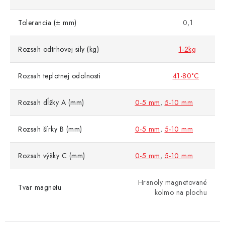
Tolerancia (± mm)
0,1
Rozsah odtrhovej sily (kg)
1-2kg
Rozsah teplotnej odolnosti
41-80°C
Rozsah dĺžky A (mm)
0-5 mm
,
5-10 mm
Rozsah šírky B (mm)
0-5 mm
,
5-10 mm
Rozsah výšky C (mm)
0-5 mm
,
5-10 mm
Hranoly magnetované
Tvar magnetu
kolmo na plochu