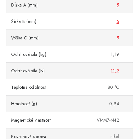
Dĺžka A (mm)
5
Šírka B (mm)
5
Výška C (mm)
5
Odtrhová sila (kg)
1,19
Odtrhová sila (N)
11,9
Teplotná odolnosť
80 °C
Hmotnosť (g)
0,94
Magnetické vlastnosti
VMM7-N42
Povrchová úprava
nikel