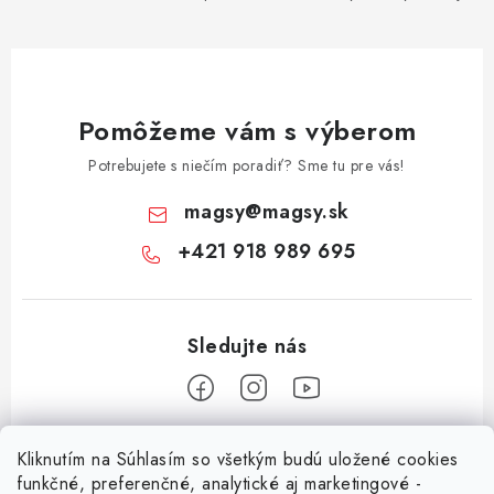
Pomôžeme vám s výberom
Potrebujete s niečím poradiť? Sme tu pre vás!
magsy
@
magsy.sk
+421 918 989 695
Z
Kliknutím na Súhlasím so všetkým budú uložené cookies
á
funkčné, preferenčné, analytické aj marketingové -