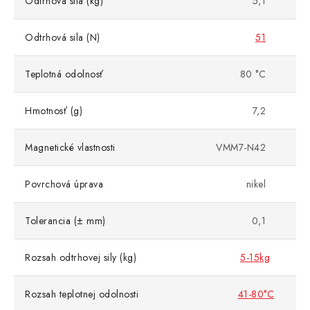
Odtrhová sila (kg)
5,1
Odtrhová sila (N)
51
Teplotná odolnosť
80 °C
Hmotnosť (g)
7,2
Magnetické vlastnosti
VMM7-N42
Povrchová úprava
nikel
Tolerancia (± mm)
0,1
Rozsah odtrhovej sily (kg)
5-15kg
Rozsah teplotnej odolnosti
41-80°C