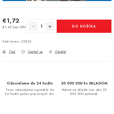
€1,72
DO KOŠÍKA
€1,40 bez DPH
Jednotková cena:
Kód tovaru:
20233
Tlač
Opýtať sa
Zdieľať
Odosielame do 24 hodín
30 000 000 ks SKLADOM
Tovar odosielame najneskôr do
Máme na sklade viac ako 30
24 hodín počas pracovných dní.
000 000 položiek.