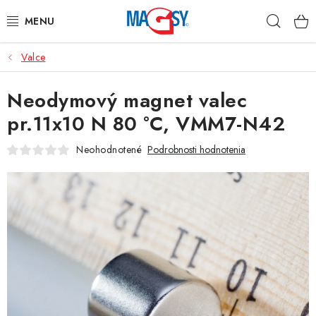
Prejsť
Hľad
na
obsah
Valce
HLAVNÉ KATEGÓRIE
Neodymový magnet valec
MAGNETICKÉ POMÔCKY
pr.11x10 N 80 °C, VMM7-N42
PRIEMYSELNÉ MAGNETY
Neohodnotené
Podrobnosti hodnotenia
OSTATNÉ MAGNETY
NEREZOVÉ MATERIÁLY
O nás
Obchodné podmienky
Ochrana osobných údajov
Kontakt
Odstúpenie od zmluvy