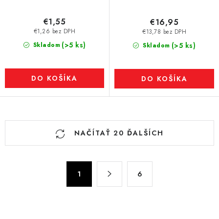
€1,55
€16,95
€1,26 bez DPH
€13,78 bez DPH
(>5 ks)
Skladom
(>5 ks)
Skladom
DO KOŠÍKA
DO KOŠÍKA
O
NAČÍTAŤ 20 ĎALŠÍCH
v
l
á
S
d
1
6
t
a
r
c
á
n
i