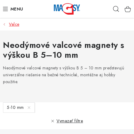
Prejsť
Hľad
na
obsah
Valce
HLAVNÉ KATEGÓRIE
MAGNETICKÉ POMÔCKY
Neodýmové valcové magnety s
výškou B 5–10 mm
PRIEMYSELNÉ MAGNETY
Neodýmové valcové magnety s výškou B 5 – 10 mm predstavujú
OSTATNÉ MAGNETY
univerzálne riešenie na bežné technické, montážne aj hobby
použitie.
NEREZOVÉ MATERIÁLY
V
O nás
Obchodné podmienky
Ochrana osobných údajov
5-10 mm
ý
Kontakt
p
Vymazať filtre
i