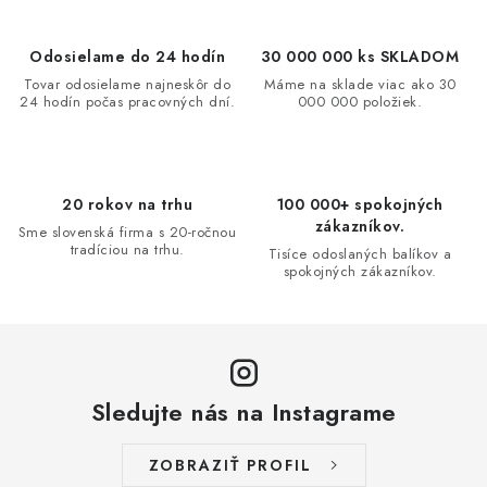
k
e
o
p
Odosielame do 24 hodín
30 000 000 ks SKLADOM
v
r
Tovar odosielame najneskôr do
Máme na sklade viac ako 30
a
v
24 hodín počas pracovných dní.
000 000 položiek.
n
k
i
y
e
v
20 rokov na trhu
100 000+ spokojných
ý
zákazníkov.
Sme slovenská firma s 20-ročnou
p
tradíciou na trhu.
Tisíce odoslaných balíkov a
i
spokojných zákazníkov.
s
u
Sledujte nás na Instagrame
ZOBRAZIŤ PROFIL