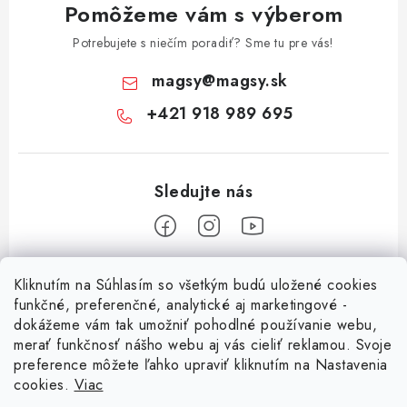
Pomôžeme vám s výberom
Potrebujete s niečím poradiť? Sme tu pre vás!
magsy
@
magsy.sk
+421 918 989 695
Z
Kliknutím na Súhlasím so všetkým budú uložené cookies
á
funkčné, preferenčné, analytické aj marketingové -
Informácie pre vás
p
dokážeme vám tak umožniť pohodlné používanie webu,
merať funkčnosť nášho webu aj vás cieliť reklamou. Svoje
ä
O nás
preference môžete ľahko upraviť kliknutím na Nastavenia
t
cookies.
Viac
Facebook
Obchodné podmienky
i