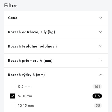
s
p
r
Cena
o
d
Rozsah odtrhovej sily (kg)
u
k
Rozsah teplotnej odolnosti
t
o
Rozsah priemeru A (mm)
v
Rozsah výšky B (mm)
0-5 mm
161
5-10 mm
116
10-15 mm
55