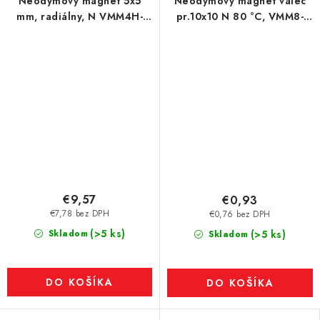
Neodymový magnet 5x5
Neodymový magnet valec
mm, radiálny, N VMM4H-
pr.10x10 N 80 °C, VMM8-
120°
N45
€9,57
€0,93
€7,78 bez DPH
€0,76 bez DPH
(>5 ks)
Skladom
(>5 ks)
Skladom
DO KOŠÍKA
DO KOŠÍKA