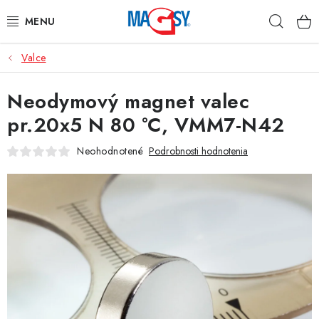
Prejsť
Hľad
na
obsah
Valce
HLAVNÉ KATEGÓRIE
Neodymový magnet valec
MAGNETICKÉ POMÔCKY
pr.20x5 N 80 °C, VMM7-N42
PRIEMYSELNÉ MAGNETY
Neohodnotené
Podrobnosti hodnotenia
OSTATNÉ MAGNETY
NEREZOVÉ MATERIÁLY
O nás
Obchodné podmienky
Ochrana osobných údajov
Kontakt