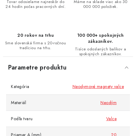
Tovar odosielame najneskôr do
Máme na sklade viac ako 30
24 hodín počas pracovných dní.
000 000 položiek.
20 rokov na trhu
100 000+ spokojných
zákazníkov.
Sme slovenská firma s 20-ročnou
tradíciou na trhu.
Tisíce odoslaných balíkov a
spokojných zákazníkov.
Parametre produktu
Kategória
Neodymové magnety valce
Materiál
Neodým
Podľa tvaru
Valce
Priemer A (mm)
20