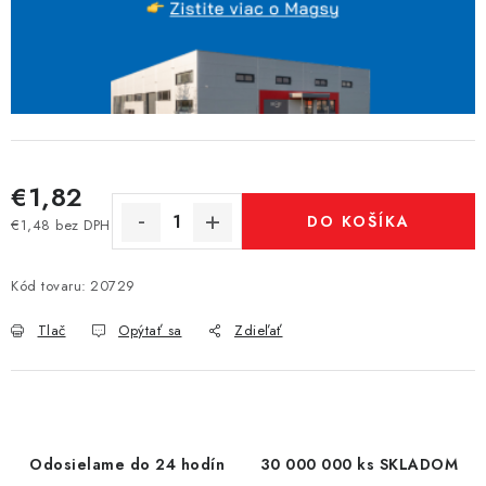
€1,82
DO KOŠÍKA
€1,48 bez DPH
Jednotková cena:
Kód tovaru:
20729
Tlač
Opýtať sa
Zdieľať
Odosielame do 24 hodín
30 000 000 ks SKLADOM