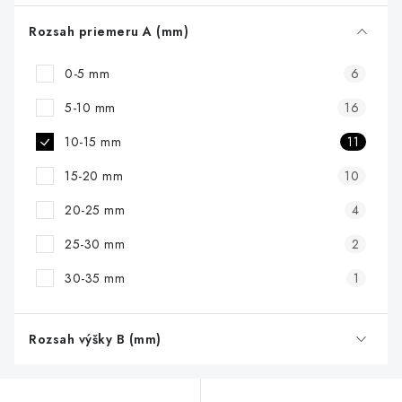
o
d
Rozsah priemeru A (mm)
u
0-5 mm
6
k
t
5-10 mm
16
o
10-15 mm
11
v
15-20 mm
10
20-25 mm
4
25-30 mm
2
30-35 mm
1
Rozsah výšky B (mm)