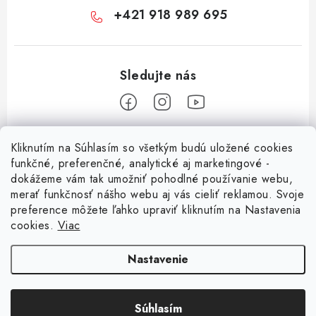
+421 918 989 695
Z
Kliknutím na Súhlasím so všetkým budú uložené cookies
á
funkčné, preferenčné, analytické aj marketingové -
Informácie pre vás
p
dokážeme vám tak umožniť pohodlné používanie webu,
merať funkčnosť nášho webu aj vás cieliť reklamou. Svoje
ä
O nás
preference môžete ľahko upraviť kliknutím na Nastavenia
t
cookies.
Viac
Facebook
Obchodné podmienky
i
e
Ochrana osobných údajov
Nastavenie
Kontakt
Súhlasím
Odstúpenie od zmluvy
Copyright 2026
Magsy.sk
. Všetky práva vyhradené.
Upraviť nastavenie cookies