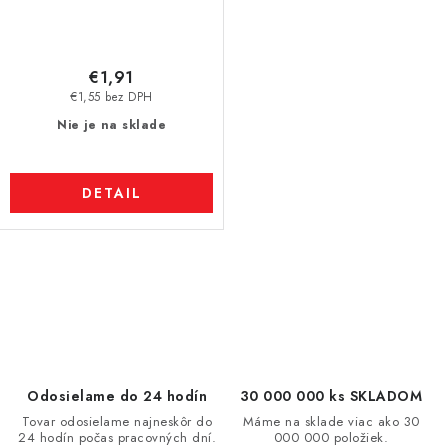
€1,91
€1,55 bez DPH
Nie je na sklade
DETAIL
O
v
l
á
d
Odosielame do 24 hodín
30 000 000 ks SKLADOM
a
Tovar odosielame najneskôr do
Máme na sklade viac ako 30
24 hodín počas pracovných dní.
000 000 položiek.
c