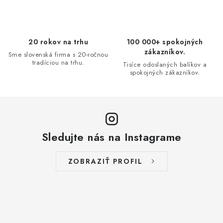
i
e
p
20 rokov na trhu
100 000+ spokojných
r
zákazníkov.
Sme slovenská firma s 20-ročnou
v
tradíciou na trhu.
Tisíce odoslaných balíkov a
spokojných zákazníkov.
k
y
v
ý
p
Sledujte nás na Instagrame
i
s
ZOBRAZIŤ PROFIL
u