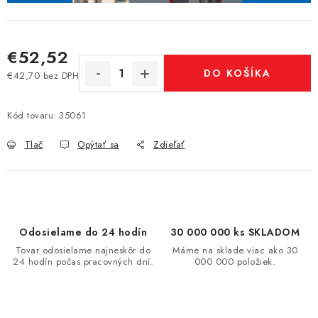
€52,52
DO KOŠÍKA
€42,70 bez DPH
Jednotková cena:
Kód tovaru:
35061
Tlač
Opýtať sa
Zdieľať
Odosielame do 24 hodín
30 000 000 ks SKLADOM
Tovar odosielame najneskôr do
Máme na sklade viac ako 30
24 hodín počas pracovných dní.
000 000 položiek.