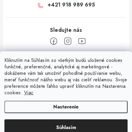
+421 918 989 695
Z
Kliknutím na Súhlasím so všetkým budú uložené cookies
á
funkčné, preferenčné, analytické aj marketingové -
Informácie pre vás
p
dokážeme vám tak umožniť pohodlné používanie webu,
merať funkčnosť nášho webu aj vás cieliť reklamou. Svoje
ä
O nás
preference môžete ľahko upraviť kliknutím na Nastavenia
t
cookies.
Viac
Facebook
Obchodné podmienky
i
e
Ochrana osobných údajov
Nastavenie
Kontakt
Súhlasím
Odstúpenie od zmluvy
Copyright 2026
Magsy.sk
. Všetky práva vyhradené.
Upraviť nastavenie cookies