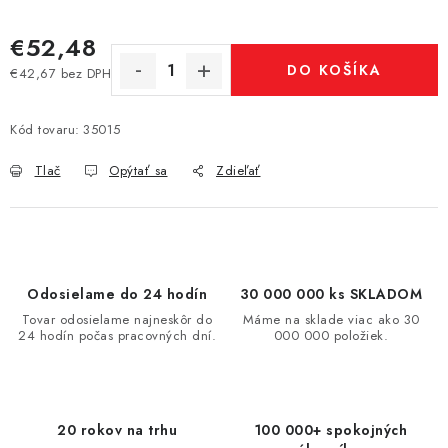
€52,48
DO KOŠÍKA
€42,67 bez DPH
Jednotková cena:
Kód tovaru:
35015
Tlač
Opýtať sa
Zdieľať
Odosielame do 24 hodín
30 000 000 ks SKLADOM
Tovar odosielame najneskôr do
Máme na sklade viac ako 30
24 hodín počas pracovných dní.
000 000 položiek.
20 rokov na trhu
100 000+ spokojných