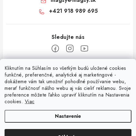
magsy
@
magsy.sk
+421 918 989 695
Z
Kliknutím na Súhlasím so všetkým budú uložené cookies
á
funkčné, preferenčné, analytické aj marketingové -
Informácie pre vás
p
dokážeme vám tak umožniť pohodlné používanie webu,
merať funkčnosť nášho webu aj vás cieliť reklamou. Svoje
ä
O nás
preference môžete ľahko upraviť kliknutím na Nastavenia
t
cookies.
Viac
Facebook
Obchodné podmienky
i
e
Ochrana osobných údajov
Nastavenie
Kontakt