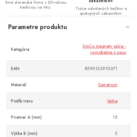
zákazníkov.
Sme slovenská firma s 20-ročnou
tradíciou na trhu.
Tisíce odoslaných balíkov a
spokojných zákazníkov.
Parametre produktu
SmCo magnety valce -
Kategória
rovnobežne s osou
EAN
8595133910071
Materiál
Samárium
Podľa tvaru
Valce
Priemer A (mm)
15
Výška B (mm)
5