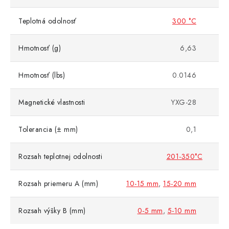
Teplotná odolnosť
300 °C
Hmotnosť (g)
6,63
Hmotnosť (lbs)
0.0146
Magnetické vlastnosti
YXG-28
Tolerancia (± mm)
0,1
Rozsah teplotnej odolnosti
201-350°C
Rozsah priemeru A (mm)
10-15 mm
,
15-20 mm
Rozsah výšky B (mm)
0-5 mm
,
5-10 mm