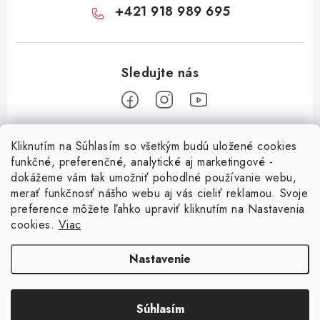
+421 918 989 695
Z
Kliknutím na Súhlasím so všetkým budú uložené cookies
á
funkčné, preferenčné, analytické aj marketingové -
Informácie pre vás
p
dokážeme vám tak umožniť pohodlné používanie webu,
merať funkčnosť nášho webu aj vás cieliť reklamou. Svoje
ä
O nás
preference môžete ľahko upraviť kliknutím na Nastavenia
t
cookies.
Viac
Facebook
Obchodné podmienky
i
e
Ochrana osobných údajov
Nastavenie
Kontakt
Súhlasím
Odstúpenie od zmluvy
Copyright 2026
Magsy.sk
. Všetky práva vyhradené.
Upraviť nastavenie cookies