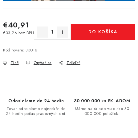
€40,91
DO KOŠÍKA
€33,26 bez DPH
Jednotková cena:
Kód tovaru:
35016
Tlač
Opýtať sa
Zdieľať
Odosielame do 24 hodín
30 000 000 ks SKLADOM
Tovar odosielame najneskôr do
Máme na sklade viac ako 30
24 hodín počas pracovných dní.
000 000 položiek.