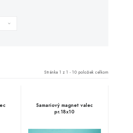
Stránka
1
z
1
-
10
položiek celkom
lec
Samariový magnet valec
pr.18x10