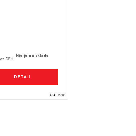
Nie je na sklade
bez DPH
DETAIL
Kód:
35001