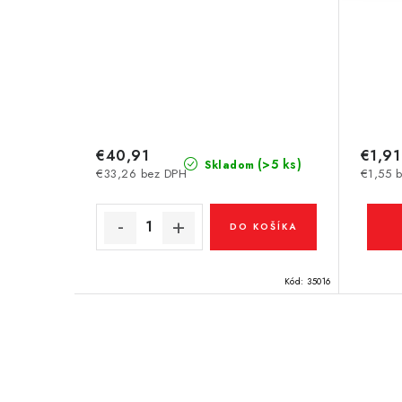
€40,91
€1,91
(>5 ks)
Skladom
€33,26 bez DPH
€1,55 
DO KOŠÍKA
Kód:
35016
O
v