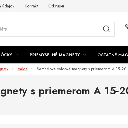
 údajov
Kontakt
Odstúpenie od zmluvy
MÔCKY
PRIEMYSELNÉ MAGNETY
OSTATNÉ MA
nety
Valce
Samariové valcové magnety s priemerom A 15-2
agnety s priemerom A 15-