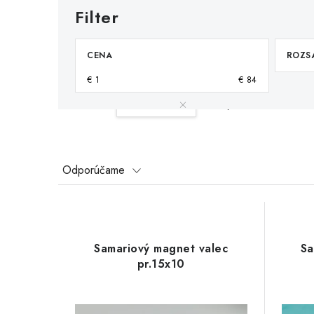
CENA
ROZSA
€
1
€
84
Váš filter:
15-20 mm
Vymazať filtre
R
Odporúčame
a
V
d
ý
e
Samariový magnet valec
Sa
p
pr.15x10
n
i
i