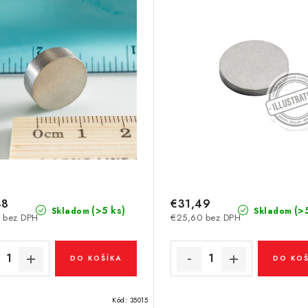
48
€31,49
(>5 ks)
(>
Skladom
Skladom
 bez DPH
€25,60 bez DPH
DO KOŠÍKA
DO KOŠ
Kód:
35015