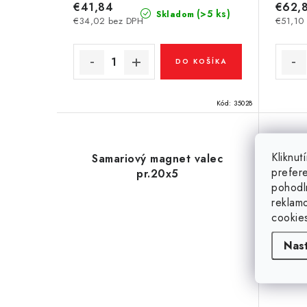
€41,84
€62,
(>5 ks)
Skladom
€34,02 bez DPH
€51,10
DO KOŠÍKA
Kód:
35028
Kliknu
Samariový magnet valec
Sa
prefer
pr.20x5
pohodl
reklam
cookie
Nas