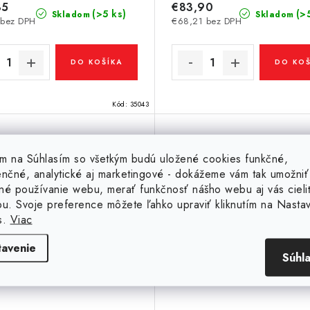
85
€83,90
(>5 ks)
(>
Skladom
Skladom
 bez DPH
€68,21 bez DPH
DO KOŠÍKA
DO KOŠ
Kód:
35043
tím na Súhlasím so všetkým budú uložené cookies funkčné,
mariový magnet valec
enčné, analytické aj marketingové - dokážeme vám tak umožniť
pr.15x2
né používanie webu, merať funkčnosť nášho webu aj vás cieli
ou. Svoje preference môžete ľahko upraviť kliknutím na Nasta
s.
Viac
tavenie
Súhl