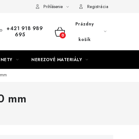
Prihlásenie
Registrácia
Prázdny
+421 918 989
695
NÁKUPNÝ
košík
KOŠÍK
GNETY
NEREZOVÉ MATERIÁLY
0 mm
20 mm