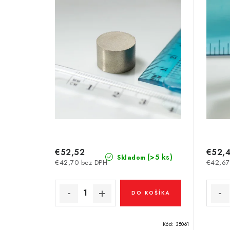
s
e
p
p
r
r
o
o
d
d
u
u
k
k
t
t
€52,52
€52,
o
(>5 ks)
Skladom
€42,70 bez DPH
€42,67
o
v
v
DO KOŠÍKA
Kód:
35061