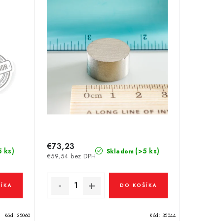
€73,23
5 ks)
(>5 ks)
Skladom
€59,54 bez DPH
ÍKA
DO KOŠÍKA
Kód:
35060
Kód:
35044