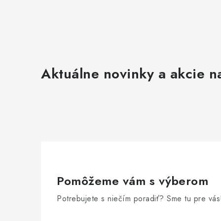
ý
p
i
s
u
Aktuálne novinky a akcie na
Pomôžeme vám s výberom
Potrebujete s niečím poradiť? Sme tu pre vás