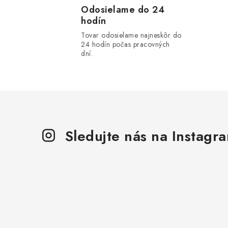
l
Odosielame do 24
hodín
á
Tovar odosielame najneskôr do
d
24 hodín počas pracovných
dní.
a
c
i
e
p
Sledujte nás na Instagr
r
v
k
y
v