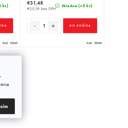
€31,48
5 ks)
(>5 ks)
Skladom
€25,59 bez DPH
ÍKA
DO KOŠÍKA
Kód:
35045
Kód:
35048
ť
venia
asím