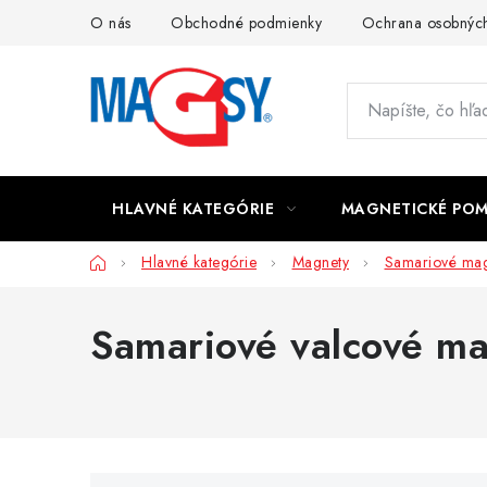
Prejsť
O nás
Obchodné podmienky
Ochrana osobných
na
obsah
HLAVNÉ KATEGÓRIE
MAGNETICKÉ PO
Domov
Hlavné kategórie
Magnety
Samariové mag
Samariové valcové m