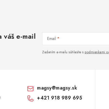
 váš e-mail
Email
Zadaním e-mailu súhlasíte s
podmienkami oc
magsy
@
magsy.sk
+421 918 989 695
!